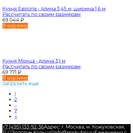
Кухня Европа - длина 3,45 м, ширина 1,6 м
Рассчитать по своим размерам
69 044
₽
В корзину
Кухня Монца - длина 3,1 м
Рассчитать по своим размерам
69 771
₽
В корзину
Загрузить еще
1
2
...
7
→
+7 (495) 133-92-36
Адрес: г. Москва, м. Кожуховская,
ТЦ "Золотое Кольцо"
info@mskuhni.ru
Ежедневно с