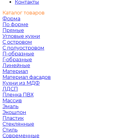
Контакты
Каталог товаров
Форма
По форме
Прямые
Угловые кухни
С островом
С полуостровом
П-образные
Г-образные
Линейные
Материал
Материал фасадов
Кухни из МДФ
ЛДСП
Пленка ПВХ
Массив
Эмаль
Экошпон
Пластик
Стеклянные
Стиль
Современные