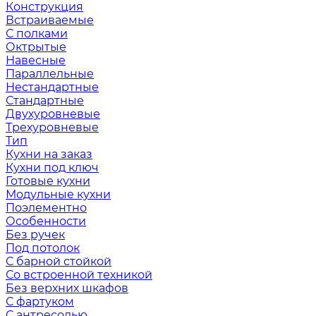
Конструкция
Встраиваемые
С полками
Октрытые
Навесные
Параллельные
Нестандартные
Стандартные
Двухуровневые
Трехуровневые
Тип
Кухни на заказ
Кухни под ключ
Готовые кухни
Модульные кухни
Поэлементно
Особенности
Без ручек
Под потолок
С барной стойкой
Со встроенной техникой
Без верхних шкафов
С фартуком
С антресолью