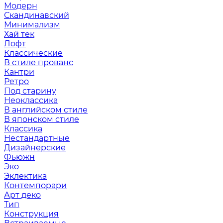
Модерн
Скандинавский
Минимализм
Хай тек
Лофт
Классические
В стиле прованс
Кантри
Ретро
Под старину
Неоклассика
В английском стиле
В японском стиле
Классика
Нестандартные
Дизайнерские
Фьюжн
Эко
Эклектика
Контемпорари
Арт деко
Тип
Конструкция