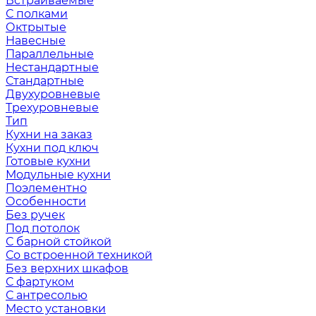
Встраиваемые
С полками
Октрытые
Навесные
Параллельные
Нестандартные
Стандартные
Двухуровневые
Трехуровневые
Тип
Кухни на заказ
Кухни под ключ
Готовые кухни
Модульные кухни
Поэлементно
Особенности
Без ручек
Под потолок
С барной стойкой
Со встроенной техникой
Без верхних шкафов
С фартуком
С антресолью
Место установки