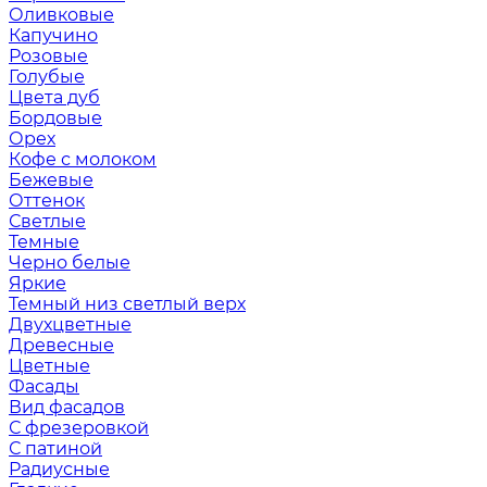
Оливковые
Капучино
Розовые
Голубые
Цвета дуб
Бордовые
Орех
Кофе с молоком
Бежевые
Оттенок
Светлые
Темные
Черно белые
Яркие
Темный низ светлый верх
Двухцветные
Древесные
Цветные
Фасады
Вид фасадов
С фрезеровкой
С патиной
Радиусные