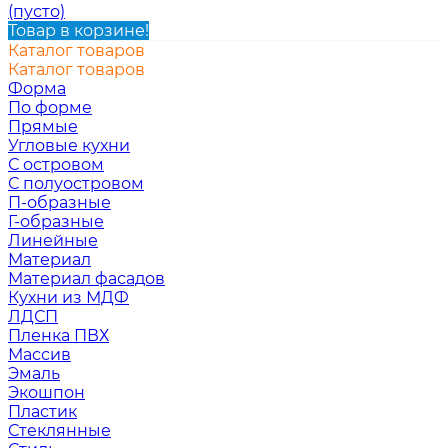
(пусто)
Товар в корзине!
Каталог товаров
Каталог товаров
Форма
По форме
Прямые
Угловые кухни
С островом
С полуостровом
П-образные
Г-образные
Линейные
Материал
Материал фасадов
Кухни из МДФ
ЛДСП
Пленка ПВХ
Массив
Эмаль
Экошпон
Пластик
Стеклянные