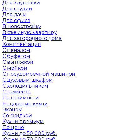
Для хрущевки
Для студии
Для дачи
Для офиса
В новостройку
В съемную квартиру
Для загородного дома
Комплектация
С пеналом
С буфетом
С вытяжкой
С мойкой
С посудомоечной машиной
С духовым шкафом
С холодильником
Стоимость
По стоимости
Недорогие кухни
Эконом
Со скидкой
Кухни премиум
По цене
Кухни до 50 000 руб.
Кухни до 70 000 руб.