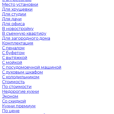
Место установки
Для хрущевки
Для студии
Для дачи
Для офиса
В новостройку
В съемную квартиру
Для загородного дома
Комплектация
С пеналом
С буфетом
С вытяжкой
С мойкой
С посудомоечной машиной
С духовым шкафом
С холодильником
Стоимость
По стоимости
Недорогие кухни
Эконом
Со скидкой
Кухни премиум
По цене