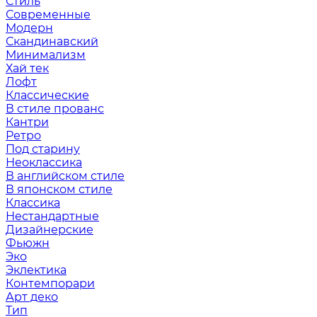
Стиль
Современные
Модерн
Скандинавский
Минимализм
Хай тек
Лофт
Классические
В стиле прованс
Кантри
Ретро
Под старину
Неоклассика
В английском стиле
В японском стиле
Классика
Нестандартные
Дизайнерские
Фьюжн
Эко
Эклектика
Контемпорари
Арт деко
Тип