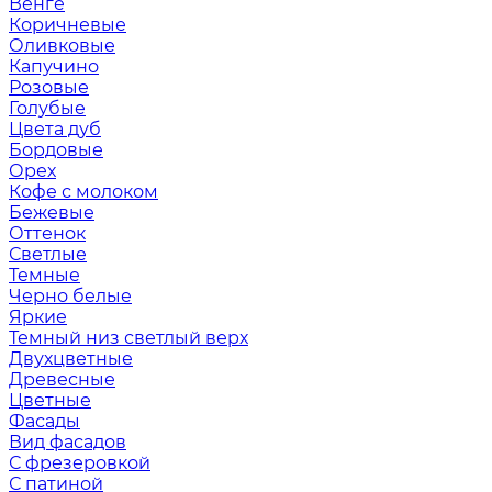
Венге
Коричневые
Оливковые
Капучино
Розовые
Голубые
Цвета дуб
Бордовые
Орех
Кофе с молоком
Бежевые
Оттенок
Светлые
Темные
Черно белые
Яркие
Темный низ светлый верх
Двухцветные
Древесные
Цветные
Фасады
Вид фасадов
С фрезеровкой
С патиной