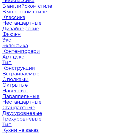
Неоклассика
В английском стиле
В японском стиле
Классика
Нестандартные
Дизайнерские
Фьюжн
Эко
Эклектика
Контемпорари
Арт деко
Тип
Конструкция
Встраиваемые
С полками
Октрытые
Навесные
Параллельные
Нестандартные
Стандартные
Двухуровневые
Трехуровневые
Тип
Кухни на заказ