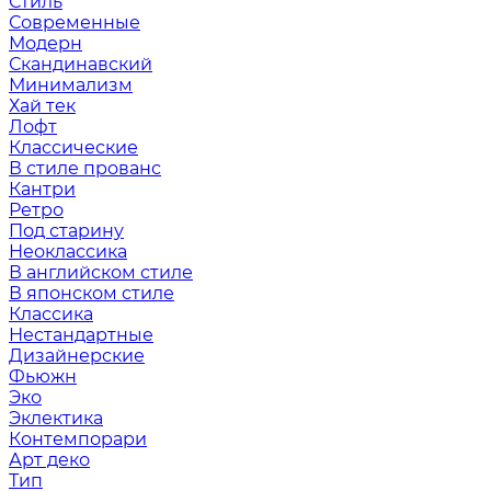
Стиль
Современные
Модерн
Скандинавский
Минимализм
Хай тек
Лофт
Классические
В стиле прованс
Кантри
Ретро
Под старину
Неоклассика
В английском стиле
В японском стиле
Классика
Нестандартные
Дизайнерские
Фьюжн
Эко
Эклектика
Контемпорари
Арт деко
Тип