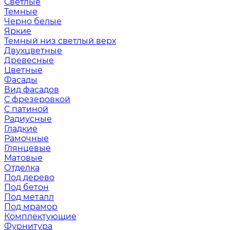
Светлые
Темные
Черно белые
Яркие
Темный низ светлый верх
Двухцветные
Древесные
Цветные
Фасады
Вид фасадов
С фрезеровкой
С патиной
Радиусные
Гладкие
Рамочные
Глянцевые
Матовые
Отделка
Под дерево
Под бетон
Под металл
Под мрамор
Комплектующие
Фурнитура