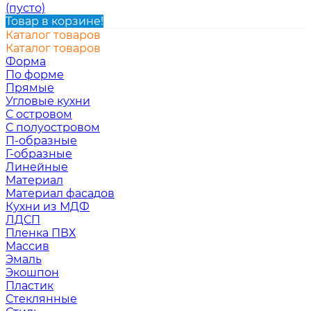
(пусто)
Товар в корзине!
Каталог товаров
Каталог товаров
Форма
По форме
Прямые
Угловые кухни
С островом
С полуостровом
П-образные
Г-образные
Линейные
Материал
Материал фасадов
Кухни из МДФ
ЛДСП
Пленка ПВХ
Массив
Эмаль
Экошпон
Пластик
Стеклянные