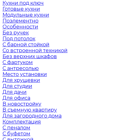
Кухни под ключ
Готовые кухни
Модульные кухни
Поэлементно
Особенности
Без ручек
Под потолок
С барной стойкой
Со встроенной техникой
Без верхних шкафов
С фартуком
С антресолью
Место установки
Для хрущевки
Для студии
Для дачи
Для офиса
В новостройку
В съемную квартиру
Для загородного дома
Комплектация
С пеналом
С буфетом
С вытяжкой