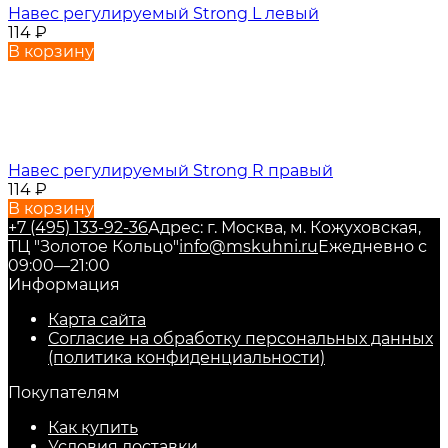
Навес регулируемый Strong L левый
114
₽
В корзину
Навес регулируемый Strong R правый
114
₽
В корзину
+7 (495) 133-92-36
Адрес: г. Москва, м. Кожуховская,
ТЦ "Золотое Кольцо"
info@mskuhni.ru
Ежедневно с
09:00—21:00
Информация
Карта сайта
Согласие на обработку персональных данных
(политика конфиденциальности)
Покупателям
Как купить
Условия доставки