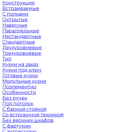
Конструкция
Встраиваемые
С полками
Октрытые
Навесные
Параллельные
Нестандартные
Стандартные
Двухуровневые
Трехуровневые
Тип
Кухни на заказ
Кухни под ключ
Готовые кухни
Модульные кухни
Поэлементно
Особенности
Без ручек
Под потолок
С барной стойкой
Со встроенной техникой
Без верхних шкафов
С фартуком
С антресолью