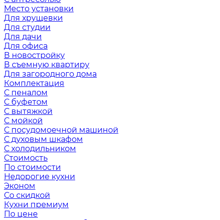
Место установки
Для хрущевки
Для студии
Для дачи
Для офиса
В новостройку
В съемную квартиру
Для загородного дома
Комплектация
С пеналом
С буфетом
С вытяжкой
С мойкой
С посудомоечной машиной
С духовым шкафом
С холодильником
Стоимость
По стоимости
Недорогие кухни
Эконом
Со скидкой
Кухни премиум
По цене