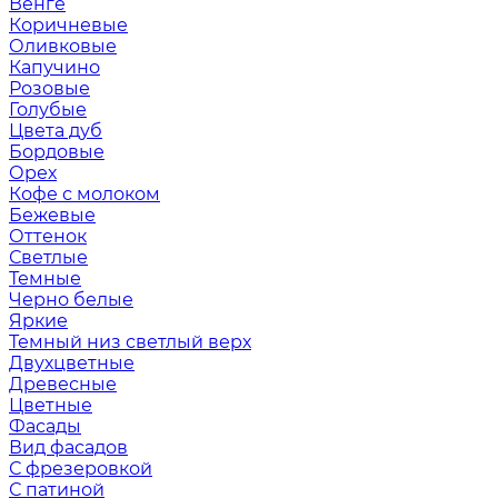
Венге
Коричневые
Оливковые
Капучино
Розовые
Голубые
Цвета дуб
Бордовые
Орех
Кофе с молоком
Бежевые
Оттенок
Светлые
Темные
Черно белые
Яркие
Темный низ светлый верх
Двухцветные
Древесные
Цветные
Фасады
Вид фасадов
С фрезеровкой
С патиной