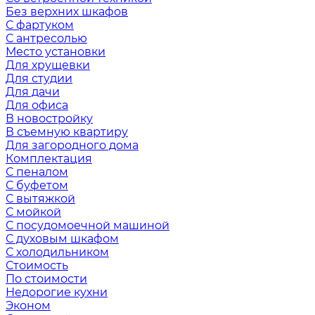
Без верхних шкафов
С фартуком
С антресолью
Место установки
Для хрущевки
Для студии
Для дачи
Для офиса
В новостройку
В съемную квартиру
Для загородного дома
Комплектация
С пеналом
С буфетом
С вытяжкой
С мойкой
С посудомоечной машиной
С духовым шкафом
С холодильником
Стоимость
По стоимости
Недорогие кухни
Эконом