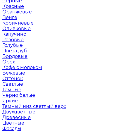
Черные
Красные
Оранжевые
Венге
Коричневые
Оливковые
Капучино
Розовые
Голубые
Цвета дуб
Бордовые
Орех
Кофе с молоком
Бежевые
Оттенок
Светлые
Темные
Черно белые
Яркие
Темный низ светлый верх
Двухцветные
Древесные
Цветные
Фасады