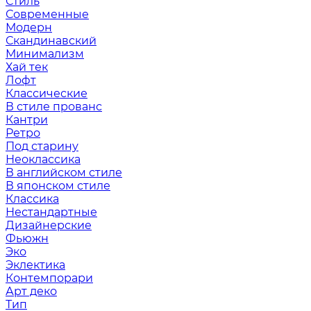
Стиль
Современные
Модерн
Скандинавский
Минимализм
Хай тек
Лофт
Классические
В стиле прованс
Кантри
Ретро
Под старину
Неоклассика
В английском стиле
В японском стиле
Классика
Нестандартные
Дизайнерские
Фьюжн
Эко
Эклектика
Контемпорари
Арт деко
Тип