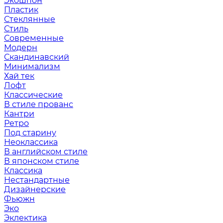
Экошпон
Пластик
Стеклянные
Стиль
Современные
Модерн
Скандинавский
Минимализм
Хай тек
Лофт
Классические
В стиле прованс
Кантри
Ретро
Под старину
Неоклассика
В английском стиле
В японском стиле
Классика
Нестандартные
Дизайнерские
Фьюжн
Эко
Эклектика