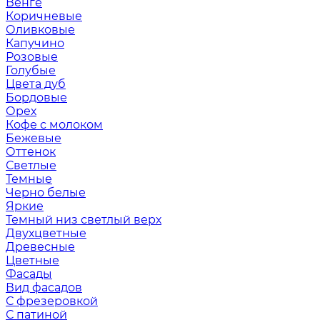
Венге
Коричневые
Оливковые
Капучино
Розовые
Голубые
Цвета дуб
Бордовые
Орех
Кофе с молоком
Бежевые
Оттенок
Светлые
Темные
Черно белые
Яркие
Темный низ светлый верх
Двухцветные
Древесные
Цветные
Фасады
Вид фасадов
С фрезеровкой
С патиной