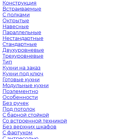
Конструкция
Встраиваемые
С полками
Октрытые
Навесные
Параллельные
Нестандартные
Стандартные
Двухуровневые
Трехуровневые
Тип
Кухни на заказ
Кухни под ключ
Готовые кухни
Модульные кухни
Поэлементно
Особенности
Без ручек
Под потолок
С барной стойкой
Со встроенной техникой
Без верхних шкафов
С фартуком
С антресолью