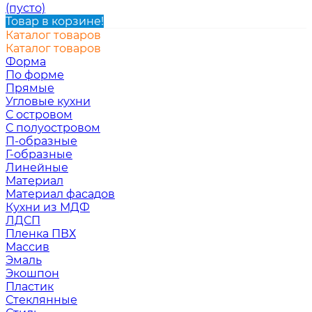
(пусто)
Товар в корзине!
Каталог товаров
Каталог товаров
Форма
По форме
Прямые
Угловые кухни
С островом
С полуостровом
П-образные
Г-образные
Линейные
Материал
Материал фасадов
Кухни из МДФ
ЛДСП
Пленка ПВХ
Массив
Эмаль
Экошпон
Пластик
Стеклянные