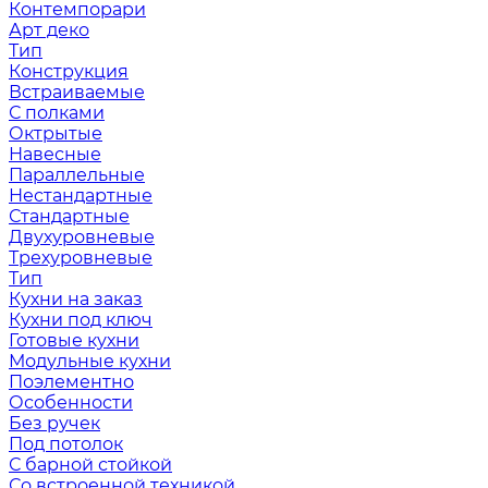
Контемпорари
Арт деко
Тип
Конструкция
Встраиваемые
С полками
Октрытые
Навесные
Параллельные
Нестандартные
Стандартные
Двухуровневые
Трехуровневые
Тип
Кухни на заказ
Кухни под ключ
Готовые кухни
Модульные кухни
Поэлементно
Особенности
Без ручек
Под потолок
С барной стойкой
Со встроенной техникой