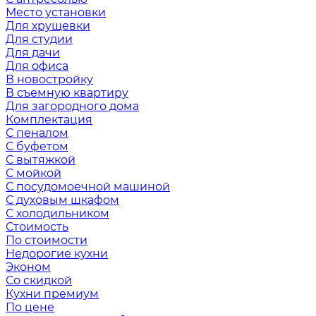
Место установки
Для хрущевки
Для студии
Для дачи
Для офиса
В новостройку
В съемную квартиру
Для загородного дома
Комплектация
С пеналом
С буфетом
С вытяжкой
С мойкой
С посудомоечной машиной
С духовым шкафом
С холодильником
Стоимость
По стоимости
Недорогие кухни
Эконом
Со скидкой
Кухни премиум
По цене