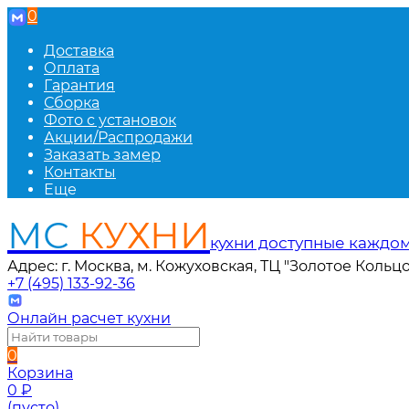
0
Доставка
Оплата
Гарантия
Сборка
Фото с установок
Акции/Распродажи
Заказать замер
Контакты
Еще
МС
КУХНИ
кухни доступные каждо
Адрес: г. Москва, м. Кожуховская, ТЦ "Золотое Кольцо
+7 (495) 133-92-36
Онлайн расчет кухни
0
Корзина
0
₽
(пусто)