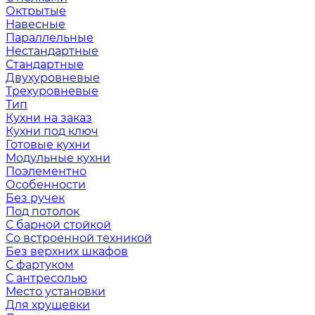
Октрытые
Навесные
Параллельные
Нестандартные
Стандартные
Двухуровневые
Трехуровневые
Тип
Кухни на заказ
Кухни под ключ
Готовые кухни
Модульные кухни
Поэлементно
Особенности
Без ручек
Под потолок
С барной стойкой
Со встроенной техникой
Без верхних шкафов
С фартуком
С антресолью
Место установки
Для хрущевки