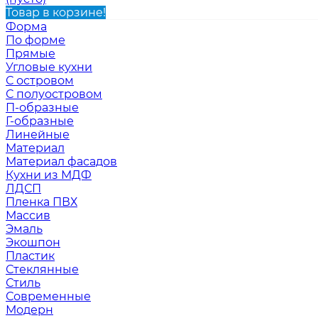
Товар в корзине!
Форма
По форме
Прямые
Угловые кухни
С островом
С полуостровом
П-образные
Г-образные
Линейные
Материал
Материал фасадов
Кухни из МДФ
ЛДСП
Пленка ПВХ
Массив
Эмаль
Экошпон
Пластик
Стеклянные
Стиль
Современные
Модерн