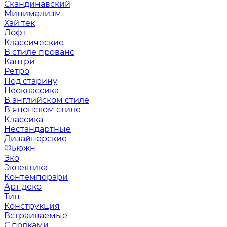
Скандинавский
Минимализм
Хай тек
Лофт
Классические
В стиле прованс
Кантри
Ретро
Под старину
Неоклассика
В английском стиле
В японском стиле
Классика
Нестандартные
Дизайнерские
Фьюжн
Эко
Эклектика
Контемпорари
Арт деко
Тип
Конструкция
Встраиваемые
С полками