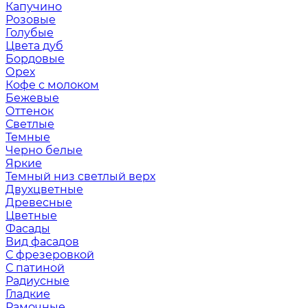
Капучино
Розовые
Голубые
Цвета дуб
Бордовые
Орех
Кофе с молоком
Бежевые
Оттенок
Светлые
Темные
Черно белые
Яркие
Темный низ светлый верх
Двухцветные
Древесные
Цветные
Фасады
Вид фасадов
С фрезеровкой
С патиной
Радиусные
Гладкие
Рамочные