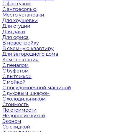
С фартуком
С антресолью
Место установки
Для хрущевки
Для студии
Для дачи
Для офиса
В новостройку
В съемную квартиру
Для загородного дома
Комплектация
С пеналом
С буфетом
С вытяжкой
С мойкой
С посудомоечной машиной
С духовым шкафом
С холодильником
Стоимость
По стоимости
Недорогие кухни
Эконом
Со скидкой