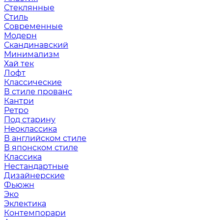
Стеклянные
Стиль
Современные
Модерн
Скандинавский
Минимализм
Хай тек
Лофт
Классические
В стиле прованс
Кантри
Ретро
Под старину
Неоклассика
В английском стиле
В японском стиле
Классика
Нестандартные
Дизайнерские
Фьюжн
Эко
Эклектика
Контемпорари