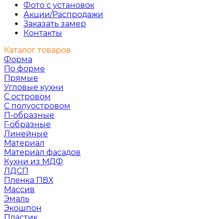
Фото с установок
Акции/Распродажи
Заказать замер
Контакты
Каталог товаров
Форма
По форме
Прямые
Угловые кухни
С островом
С полуостровом
П-образные
Г-образные
Линейные
Материал
Материал фасадов
Кухни из МДФ
ЛДСП
Пленка ПВХ
Массив
Эмаль
Экошпон
Пластик