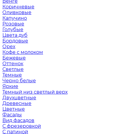
Венге
Коричневые
Оливковые
Капучино
Розовые
Голубые
Цвета дуб
Бордовые
Орех
Кофе с молоком
Бежевые
Оттенок
Светлые
Темные
Черно белые
Яркие
Темный низ светлый верх
Двухцветные
Древесные
Цветные
Фасады
Вид фасадов
С фрезеровкой
С патиной