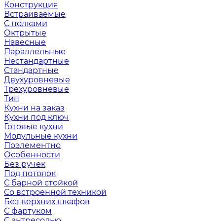
Конструкция
Встраиваемые
С полками
Октрытые
Навесные
Параллельные
Нестандартные
Стандартные
Двухуровневые
Трехуровневые
Тип
Кухни на заказ
Кухни под ключ
Готовые кухни
Модульные кухни
Поэлементно
Особенности
Без ручек
Под потолок
С барной стойкой
Со встроенной техникой
Без верхних шкафов
С фартуком
С антресолью