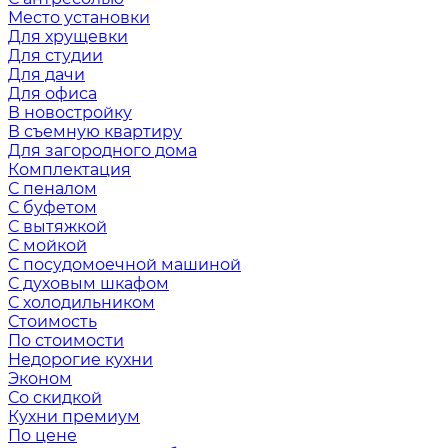
Место установки
Для хрущевки
Для студии
Для дачи
Для офиса
В новостройку
В съемную квартиру
Для загородного дома
Комплектация
С пеналом
С буфетом
С вытяжкой
С мойкой
С посудомоечной машиной
С духовым шкафом
С холодильником
Стоимость
По стоимости
Недорогие кухни
Эконом
Со скидкой
Кухни премиум
По цене