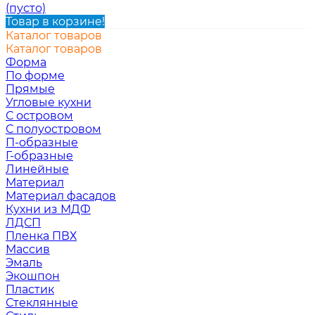
(пусто)
Товар в корзине!
Каталог товаров
Каталог товаров
Форма
По форме
Прямые
Угловые кухни
С островом
С полуостровом
П-образные
Г-образные
Линейные
Материал
Материал фасадов
Кухни из МДФ
ЛДСП
Пленка ПВХ
Массив
Эмаль
Экошпон
Пластик
Стеклянные