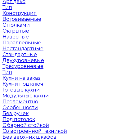
Арт деко
Тип
Конструкция
Встраиваемые
С полками
Октрытые
Навесные
Параллельные
Нестандартные
Стандартные
Двухуровневые
Трехуровневые
Тип
Кухни на заказ
Кухни под ключ
Готовые кухни
Модульные кухни
Поэлементно
Особенности
Без ручек
Под потолок
С барной стойкой
Со встроенной техникой
Без верхних шкафов