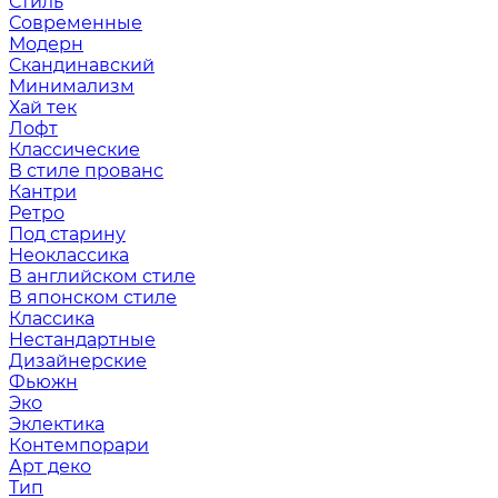
Стиль
Современные
Модерн
Скандинавский
Минимализм
Хай тек
Лофт
Классические
В стиле прованс
Кантри
Ретро
Под старину
Неоклассика
В английском стиле
В японском стиле
Классика
Нестандартные
Дизайнерские
Фьюжн
Эко
Эклектика
Контемпорари
Арт деко
Тип