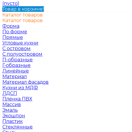
(пусто)
Товар в корзине!
Каталог товаров
Каталог товаров
Форма
По форме
Прямые
Угловые кухни
С островом
С полуостровом
П-образные
Г-образные
Линейные
Материал
Материал фасадов
Кухни из МДФ
ЛДСП
Пленка ПВХ
Массив
Эмаль
Экошпон
Пластик
Стеклянные