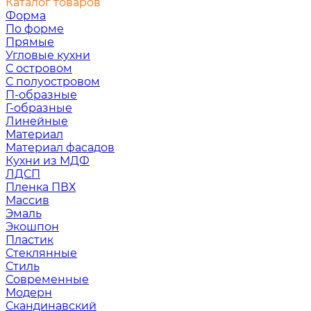
Каталог товаров
Форма
По форме
Прямые
Угловые кухни
С островом
С полуостровом
П-образные
Г-образные
Линейные
Материал
Материал фасадов
Кухни из МДФ
ЛДСП
Пленка ПВХ
Массив
Эмаль
Экошпон
Пластик
Стеклянные
Стиль
Современные
Модерн
Скандинавский