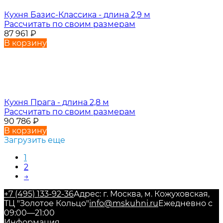
Кухня Базис-Классика - длина 2,9 м
Рассчитать по своим размерам
87 961
₽
В корзину
Кухня Прага - длина 2,8 м
Рассчитать по своим размерам
90 786
₽
В корзину
Загрузить еще
1
2
→
+7 (495) 133-92-36
Адрес: г. Москва, м. Кожуховская,
ТЦ "Золотое Кольцо"
info@mskuhni.ru
Ежедневно с
09:00—21:00
Информация