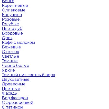
Венге
Коричневые
Оливковые
Капучино
Розовые
Голубые
Цвета дуб
Бордовые
Орех
Кофе с молоком
Бежевые
Оттенок
Светлые
Темные
Черно белые
Яркие
Темный низ светлый верх
Двухцветные
Древесные
Цветные
Фасады
Вид фасадов
С фрезеровкой
С патиной