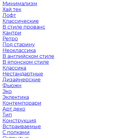
Минимализм
Хай тек
Лофт
Классические
В стиле прованс
Кантри
Ретро
Под старину
Неоклассика
В английском стиле
В японском стиле
Классика
Нестандартные
Дизайнерские
Фьюжн
Эко
Эклектика
Контемпорари
Арт деко
Тип
Конструкция
Встраиваемые
С полками