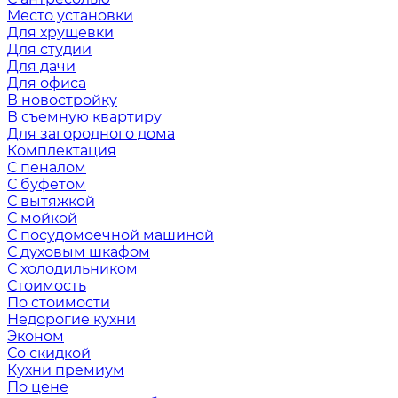
Место установки
Для хрущевки
Для студии
Для дачи
Для офиса
В новостройку
В съемную квартиру
Для загородного дома
Комплектация
С пеналом
С буфетом
С вытяжкой
С мойкой
С посудомоечной машиной
С духовым шкафом
С холодильником
Стоимость
По стоимости
Недорогие кухни
Эконом
Со скидкой
Кухни премиум
По цене