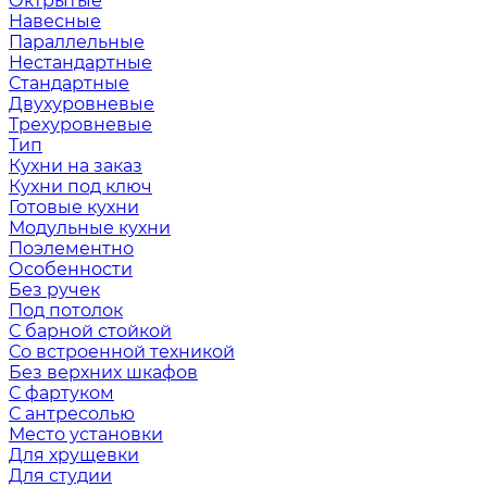
Октрытые
Навесные
Параллельные
Нестандартные
Стандартные
Двухуровневые
Трехуровневые
Тип
Кухни на заказ
Кухни под ключ
Готовые кухни
Модульные кухни
Поэлементно
Особенности
Без ручек
Под потолок
С барной стойкой
Со встроенной техникой
Без верхних шкафов
С фартуком
С антресолью
Место установки
Для хрущевки
Для студии