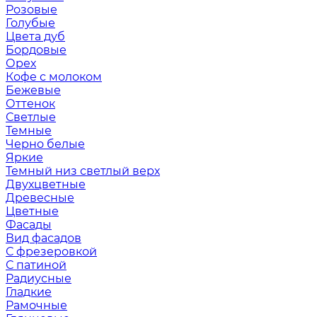
Розовые
Голубые
Цвета дуб
Бордовые
Орех
Кофе с молоком
Бежевые
Оттенок
Светлые
Темные
Черно белые
Яркие
Темный низ светлый верх
Двухцветные
Древесные
Цветные
Фасады
Вид фасадов
С фрезеровкой
С патиной
Радиусные
Гладкие
Рамочные