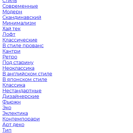
Стиль
Современные
Модерн
Скандинавский
Минимализм
Хай тек
Лофт
Классические
В стиле прованс
Кантри
Ретро
Под старину
Неоклассика
В английском стиле
В японском стиле
Классика
Нестандартные
Дизайнерские
Фьюжн
Эко
Эклектика
Контемпорари
Арт деко
Тип