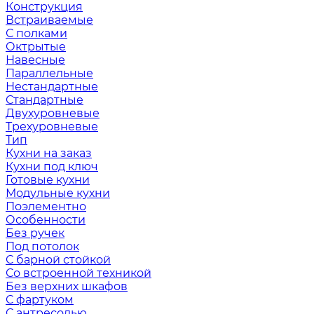
Конструкция
Встраиваемые
С полками
Октрытые
Навесные
Параллельные
Нестандартные
Стандартные
Двухуровневые
Трехуровневые
Тип
Кухни на заказ
Кухни под ключ
Готовые кухни
Модульные кухни
Поэлементно
Особенности
Без ручек
Под потолок
С барной стойкой
Со встроенной техникой
Без верхних шкафов
С фартуком
С антресолью