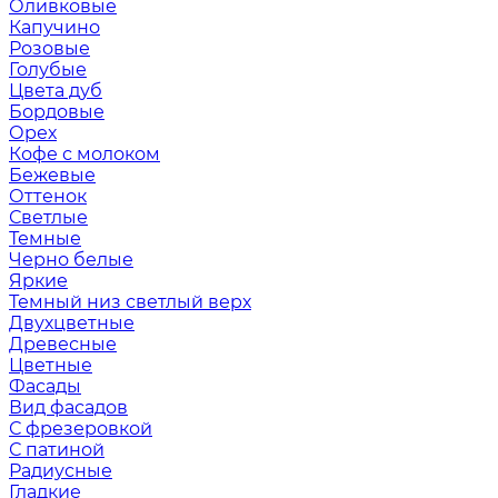
Оливковые
Капучино
Розовые
Голубые
Цвета дуб
Бордовые
Орех
Кофе с молоком
Бежевые
Оттенок
Светлые
Темные
Черно белые
Яркие
Темный низ светлый верх
Двухцветные
Древесные
Цветные
Фасады
Вид фасадов
С фрезеровкой
С патиной
Радиусные
Гладкие