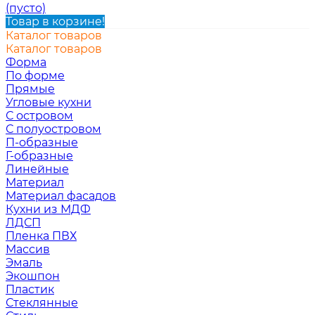
(пусто)
Товар в корзине!
Каталог товаров
Каталог товаров
Форма
По форме
Прямые
Угловые кухни
С островом
С полуостровом
П-образные
Г-образные
Линейные
Материал
Материал фасадов
Кухни из МДФ
ЛДСП
Пленка ПВХ
Массив
Эмаль
Экошпон
Пластик
Стеклянные