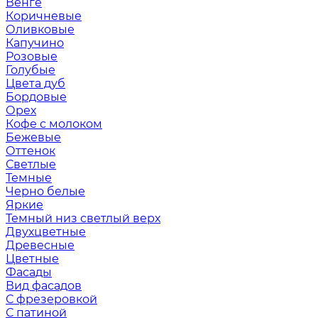
Венге
Коричневые
Оливковые
Капучино
Розовые
Голубые
Цвета дуб
Бордовые
Орех
Кофе с молоком
Бежевые
Оттенок
Светлые
Темные
Черно белые
Яркие
Темный низ светлый верх
Двухцветные
Древесные
Цветные
Фасады
Вид фасадов
С фрезеровкой
С патиной