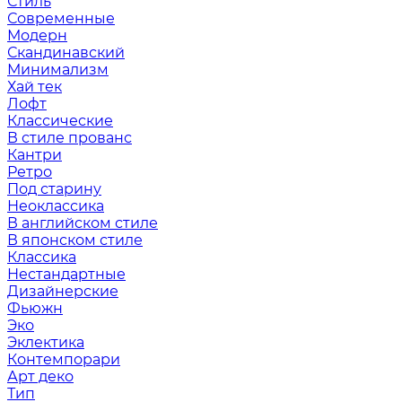
Стиль
Современные
Модерн
Скандинавский
Минимализм
Хай тек
Лофт
Классические
В стиле прованс
Кантри
Ретро
Под старину
Неоклассика
В английском стиле
В японском стиле
Классика
Нестандартные
Дизайнерские
Фьюжн
Эко
Эклектика
Контемпорари
Арт деко
Тип