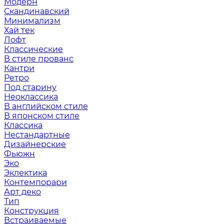
Модерн
Скандинавский
Минимализм
Хай тек
Лофт
Классические
В стиле прованс
Кантри
Ретро
Под старину
Неоклассика
В английском стиле
В японском стиле
Классика
Нестандартные
Дизайнерские
Фьюжн
Эко
Эклектика
Контемпорари
Арт деко
Тип
Конструкция
Встраиваемые