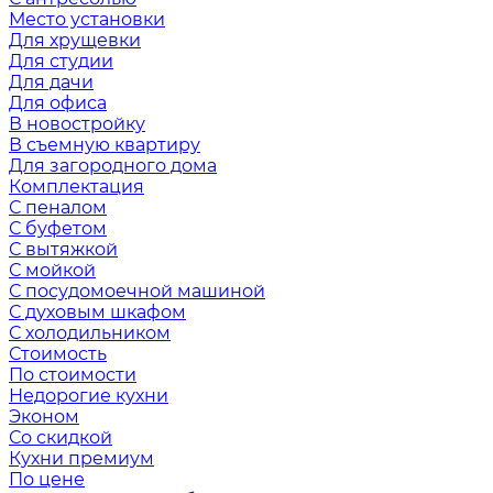
Место установки
Для хрущевки
Для студии
Для дачи
Для офиса
В новостройку
В съемную квартиру
Для загородного дома
Комплектация
С пеналом
С буфетом
С вытяжкой
С мойкой
С посудомоечной машиной
С духовым шкафом
С холодильником
Стоимость
По стоимости
Недорогие кухни
Эконом
Со скидкой
Кухни премиум
По цене