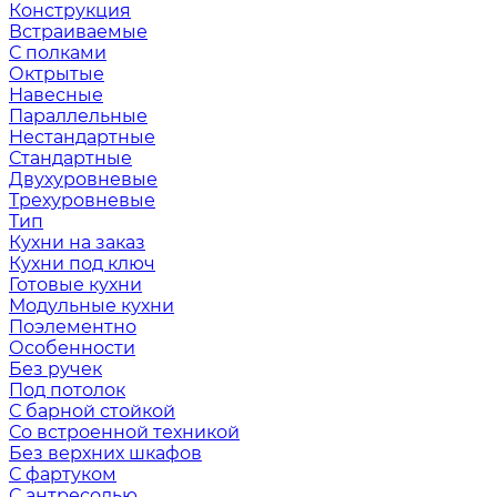
Конструкция
Встраиваемые
С полками
Октрытые
Навесные
Параллельные
Нестандартные
Стандартные
Двухуровневые
Трехуровневые
Тип
Кухни на заказ
Кухни под ключ
Готовые кухни
Модульные кухни
Поэлементно
Особенности
Без ручек
Под потолок
С барной стойкой
Со встроенной техникой
Без верхних шкафов
С фартуком
С антресолью