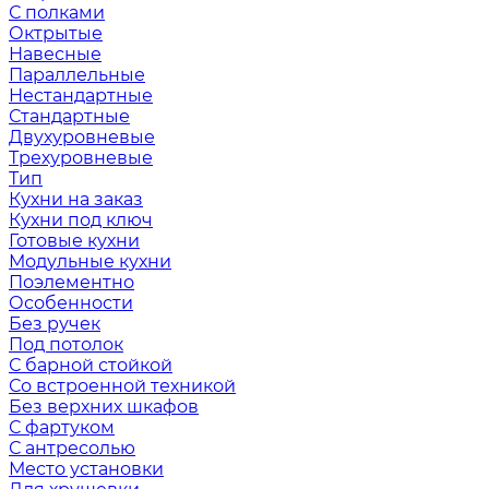
С полками
Октрытые
Навесные
Параллельные
Нестандартные
Стандартные
Двухуровневые
Трехуровневые
Тип
Кухни на заказ
Кухни под ключ
Готовые кухни
Модульные кухни
Поэлементно
Особенности
Без ручек
Под потолок
С барной стойкой
Со встроенной техникой
Без верхних шкафов
С фартуком
С антресолью
Место установки