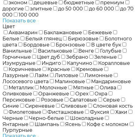
эконом
дешевые
бюджетные
премиум
дорогие
элитные
до 50 000
до 60 000
до 70
000
100 000
Показать все
Цвет
Аквамарин
Баклажановые
Бежевые
Белые
Белый глянец
Бирюзовые
Болотного
цвета
Бордовые
Бронзовые
В цвете бук
Ванильные
Васильковые
Венге
Голубые
Горчичные
Цвет дуб
Зебрано
Зеленые
Изумрудные
Индиго
Капучино
Коралловые
Коричневые
Красные
Кремовые
Лазурные
Лайм
Лиловые
Лимонные
Лососевого цвета
Малиновые
Мандариновые
Металлик
Молочные
Мятные
Олива
Оливковые
Оранжевые
Орех
Охра
Персиковые
Розовые
Салатовые
Серые
Синие
Сиреневые
Сливовые
Слоновая кость
Фиолетовые
Фисташковые
Фуксия
Хаки
Черные
Черно-белые
Шоколадные
Янтарные
Шампань
Ясень
Кофе с молоком
Пурпурные
Показать все