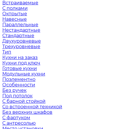
Встраиваемые
С полками
Октрытые
Навесные
Параллельные
Нестандартные
Стандартные
Двухуровневые
Трехуровневые
Тип
Кухни на заказ
Кухни под ключ
Готовые кухни
Модульные кухни
Поэлементно
Особенности
Без ручек
Под потолок
С барной стойкой
Со встроенной техникой
Без верхних шкафов
С фартуком
С антресолью
Место установки