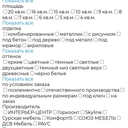
Показать все
площадь
20 кв.м.
16 кв.м.
15 кв.м.
10 кв.м.
9 кв.м.
8
кв.м.
7 кв.м.
6 кв.м.
5 кв.м.
4 кв.м.
Показать все
отделка
комбинированные
металлик
с рисунком
под бетон
под дерево
под металл
под
мрамор
акриловые
Показать все
оттенок
яркие
цветные
тёмные
светлые
двухцветные
темный низ светлый верх
древесные
чёрно белые
Показать все
по условиям заказа
поэлементно
отечественного производства
по индивидуальным размерам
под ключ
на
заказ
Производитель
ИНТЕРЬЕР-ЦЕНТР
Горизонт
Skyline
Сурская мебель
КомфортIS
СОЮЗ-МЕБЕЛЬ
ДСВ Мебель
РАУС