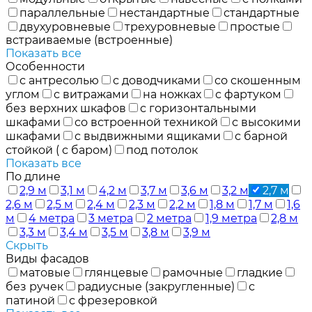
параллельные
нестандартные
стандартные
двухуровневые
трехуровневые
простые
встраиваемые (встроенные)
Показать все
Особенности
с антресолью
с доводчиками
со скошенным
углом
с витражами
на ножках
с фартуком
без верхних шкафов
с горизонтальными
шкафами
со встроенной техникой
с высокими
шкафами
с выдвижными ящиками
с барной
стойкой ( с баром)
под потолок
Показать все
По длине
2,9 м
3,1 м
4,2 м
3,7 м
3,6 м
3,2 м
2,7 м
2,6 м
2,5 м
2,4 м
2,3 м
2,2 м
1,8 м
1,7 м
1,6
м
4 метра
3 метра
2 метра
1,9 метра
2,8 м
3,3 м
3,4 м
3,5 м
3,8 м
3,9 м
Скрыть
Виды фасадов
матовые
глянцевые
рамочные
гладкие
без ручек
радиусные (закругленные)
с
патиной
с фрезеровкой