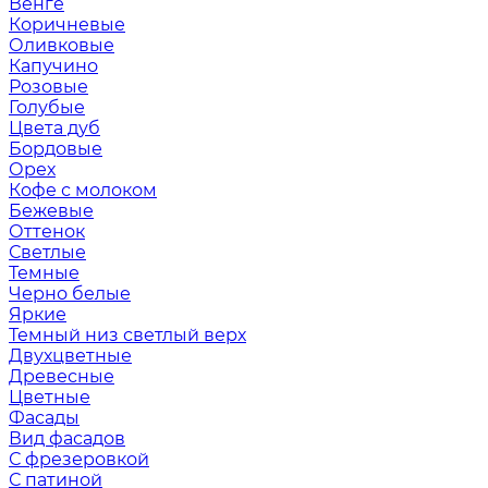
Венге
Коричневые
Оливковые
Капучино
Розовые
Голубые
Цвета дуб
Бордовые
Орех
Кофе с молоком
Бежевые
Оттенок
Светлые
Темные
Черно белые
Яркие
Темный низ светлый верх
Двухцветные
Древесные
Цветные
Фасады
Вид фасадов
С фрезеровкой
С патиной