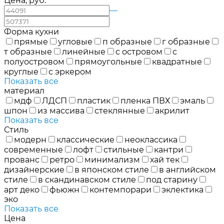
Цена, руб.
—
Форма кухни
прямые
угловые
п образные
г образные
т образные
линейные
с островом
с
полуостровом
прямоугольные
квадратные
круглые
с эркером
Показать все
материал
мдф
ЛДСП
пластик
пленка ПВХ
эмаль
шпон
из массива
стеклянные
акрилит
Показать все
Стиль
модерн
классические
неоклассика
современные
лофт
стильные
кантри
прованс
ретро
минимализм
хай тек
дизайнерские
в японском стиле
в английском
стиле
в скандинавском стиле
под старину
арт деко
фьюжн
контемпорари
эклектика
эко
Показать все
Цена