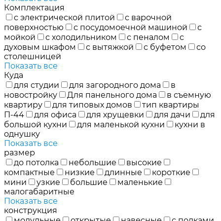
Комплектация
с электрической плитой
с варочной
поверхностью
с посудомоечной машиной
с
мойкой
с холодильником
с пеналом
с
духовым шкафом
с вытяжкой
с буфетом
со
столешницей
Показать все
Куда
для студии
для загородного дома
в
новостройку
Для панельного дома
в съемную
квартиру
для типовых домов
тип квартиры
П-44
для офиса
для хрущевки
для дачи
для
большой кухни
для маленькой кухни
кухни в
однушку
Показать все
размер
до потолка
небольшие
высокие
компактные
низкие
длинные
короткие
мини
узкие
большие
маленькие
малогабаритные
Показать все
конструкция
модульные
открытые
навесные
с полками