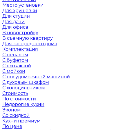
Место установки
Для хрущевки
Для студии
Для дачи
Для офиса
В новостройку
В съемную квартиру
Для загородного дома
Комплектация
С пеналом
С буфетом
С вытяжкой
С мойкой
С посудомоечной машиной
С духовым шкафом
С холодильником
Стоимость
По стоимости
Недорогие кухни
Эконом
Со скидкой
Кухни премиум
По цене