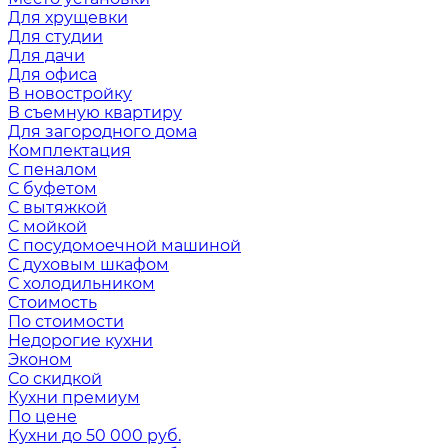
Для хрущевки
Для студии
Для дачи
Для офиса
В новостройку
В съемную квартиру
Для загородного дома
Комплектация
С пеналом
С буфетом
С вытяжкой
С мойкой
С посудомоечной машиной
С духовым шкафом
С холодильником
Стоимость
По стоимости
Недорогие кухни
Эконом
Со скидкой
Кухни премиум
По цене
Кухни до 50 000 руб.