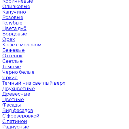
Коричневые
Оливковые
Капучино
Розовые
Голубые
Цвета дуб
Бордовые
Орех
Кофе с молоком
Бежевые
Оттенок
Светлые
Темные
Черно белые
Яркие
Темный низ светлый верх
Двухцветные
Древесные
Цветные
Фасады
Вид фасадов
С фрезеровкой
С патиной
Радиусные