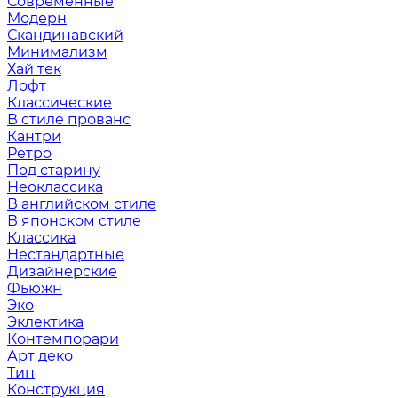
Современные
Модерн
Скандинавский
Минимализм
Хай тек
Лофт
Классические
В стиле прованс
Кантри
Ретро
Под старину
Неоклассика
В английском стиле
В японском стиле
Классика
Нестандартные
Дизайнерские
Фьюжн
Эко
Эклектика
Контемпорари
Арт деко
Тип
Конструкция