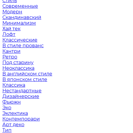
Стиль
Современные
Модерн
Скандинавский
Минимализм
Хай тек
Лофт
Классические
В стиле прованс
Кантри
Ретро
Под старину
Неоклассика
В английском стиле
В японском стиле
Классика
Нестандартные
Дизайнерские
Фьюжн
Эко
Эклектика
Контемпорари
Арт деко
Тип