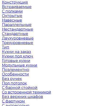
Конструкция
Встраиваемые
С полками
Октрытые
Навесные
Параллельные
Нестандартные
Стандартные
Двухуровневые
Трехуровневые
Тип
Кухни на заказ
Кухни под ключ
Готовые кухни
Модульные кухни
Поэлементно
Особенности
Без ручек
Под потолок
С барной стойкой
Со встроенной техникой
Без верхних шкафов
С фартуком
С антресолью