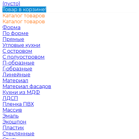
(пусто)
Товар в корзине!
Каталог товаров
Каталог товаров
Форма
По форме
Прямые
Угловые кухни
С островом
С полуостровом
П-образные
Г-образные
Линейные
Материал
Материал фасадов
Кухни из МДФ
ЛДСП
Пленка ПВХ
Массив
Эмаль
Экошпон
Пластик
Стеклянные