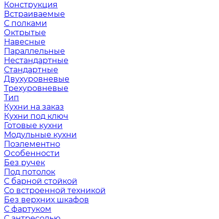
Конструкция
Встраиваемые
С полками
Октрытые
Навесные
Параллельные
Нестандартные
Стандартные
Двухуровневые
Трехуровневые
Тип
Кухни на заказ
Кухни под ключ
Готовые кухни
Модульные кухни
Поэлементно
Особенности
Без ручек
Под потолок
С барной стойкой
Со встроенной техникой
Без верхних шкафов
С фартуком
С антресолью