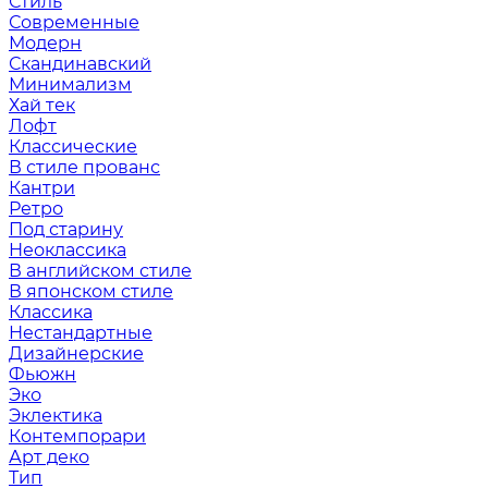
Стиль
Современные
Модерн
Скандинавский
Минимализм
Хай тек
Лофт
Классические
В стиле прованс
Кантри
Ретро
Под старину
Неоклассика
В английском стиле
В японском стиле
Классика
Нестандартные
Дизайнерские
Фьюжн
Эко
Эклектика
Контемпорари
Арт деко
Тип