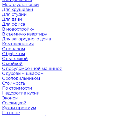
Место установки
Для хрущевки
Для студии
Для дачи
Для офиса
В новостройку
В съемную квартиру
Для загородного дома
Комплектация
С пеналом
С буфетом
С вытяжкой
С мойкой
С посудомоечной машиной
С духовым шкафом
С холодильником
Стоимость
По стоимости
Недорогие кухни
Эконом
Со скидкой
Кухни премиум
По цене