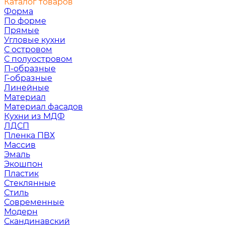
Каталог товаров
Форма
По форме
Прямые
Угловые кухни
С островом
С полуостровом
П-образные
Г-образные
Линейные
Материал
Материал фасадов
Кухни из МДФ
ЛДСП
Пленка ПВХ
Массив
Эмаль
Экошпон
Пластик
Стеклянные
Стиль
Современные
Модерн
Скандинавский