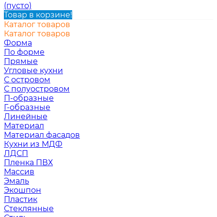
(пусто)
Товар в корзине!
Каталог товаров
Каталог товаров
Форма
По форме
Прямые
Угловые кухни
С островом
С полуостровом
П-образные
Г-образные
Линейные
Материал
Материал фасадов
Кухни из МДФ
ЛДСП
Пленка ПВХ
Массив
Эмаль
Экошпон
Пластик
Стеклянные