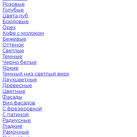
Розовые
Голубые
Цвета дуб
Бордовые
Орех
Кофе с молоком
Бежевые
Оттенок
Светлые
Темные
Черно белые
Яркие
Темный низ светлый верх
Двухцветные
Древесные
Цветные
Фасады
Вид фасадов
С фрезеровкой
С патиной
Радиусные
Гладкие
Рамочные