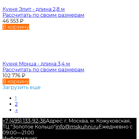
Кухня Элит - длина 2,8 м
Рассчитать по своим размерам
46 553
₽
В корзину
Кухня Монца - длина 3,4 м
Рассчитать по своим размерам
102 776
₽
В корзину
Загрузить еще
1
2
→
+7 (495) 133-92-36
Адрес: г. Москва, м. Кожуховская,
ТЦ "Золотое Кольцо"
info@mskuhni.ru
Ежедневно с
09:00—21:00
Информация