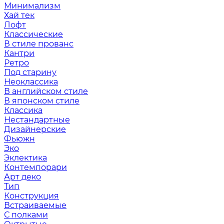
Минимализм
Хай тек
Лофт
Классические
В стиле прованс
Кантри
Ретро
Под старину
Неоклассика
В английском стиле
В японском стиле
Классика
Нестандартные
Дизайнерские
Фьюжн
Эко
Эклектика
Контемпорари
Арт деко
Тип
Конструкция
Встраиваемые
С полками