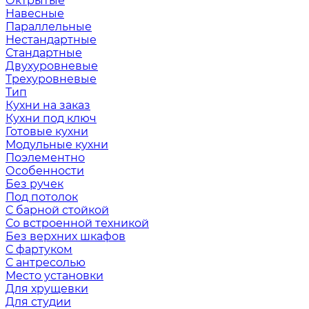
Октрытые
Навесные
Параллельные
Нестандартные
Стандартные
Двухуровневые
Трехуровневые
Тип
Кухни на заказ
Кухни под ключ
Готовые кухни
Модульные кухни
Поэлементно
Особенности
Без ручек
Под потолок
С барной стойкой
Со встроенной техникой
Без верхних шкафов
С фартуком
С антресолью
Место установки
Для хрущевки
Для студии