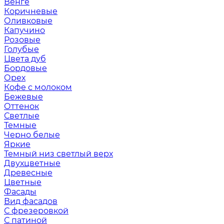
Венге
Коричневые
Оливковые
Капучино
Розовые
Голубые
Цвета дуб
Бордовые
Орех
Кофе с молоком
Бежевые
Оттенок
Светлые
Темные
Черно белые
Яркие
Темный низ светлый верх
Двухцветные
Древесные
Цветные
Фасады
Вид фасадов
С фрезеровкой
С патиной