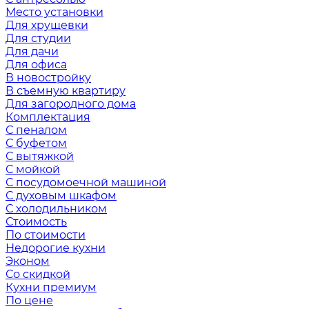
Место установки
Для хрущевки
Для студии
Для дачи
Для офиса
В новостройку
В съемную квартиру
Для загородного дома
Комплектация
С пеналом
С буфетом
С вытяжкой
С мойкой
С посудомоечной машиной
С духовым шкафом
С холодильником
Стоимость
По стоимости
Недорогие кухни
Эконом
Со скидкой
Кухни премиум
По цене