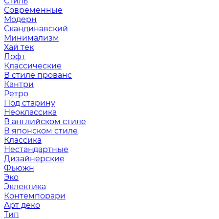
Стиль
Современные
Модерн
Скандинавский
Минимализм
Хай тек
Лофт
Классические
В стиле прованс
Кантри
Ретро
Под старину
Неоклассика
В английском стиле
В японском стиле
Классика
Нестандартные
Дизайнерские
Фьюжн
Эко
Эклектика
Контемпорари
Арт деко
Тип