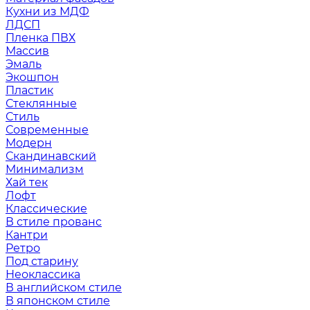
Кухни из МДФ
ЛДСП
Пленка ПВХ
Массив
Эмаль
Экошпон
Пластик
Стеклянные
Стиль
Современные
Модерн
Скандинавский
Минимализм
Хай тек
Лофт
Классические
В стиле прованс
Кантри
Ретро
Под старину
Неоклассика
В английском стиле
В японском стиле