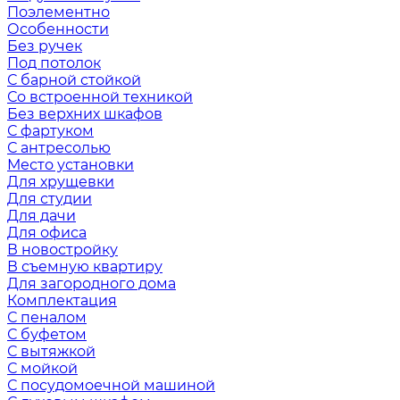
Поэлементно
Особенности
Без ручек
Под потолок
С барной стойкой
Со встроенной техникой
Без верхних шкафов
С фартуком
С антресолью
Место установки
Для хрущевки
Для студии
Для дачи
Для офиса
В новостройку
В съемную квартиру
Для загородного дома
Комплектация
С пеналом
С буфетом
С вытяжкой
С мойкой
С посудомоечной машиной