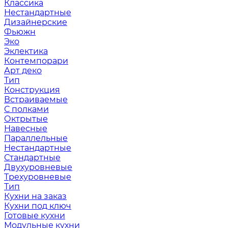
Классика
Нестандартные
Дизайнерские
Фьюжн
Эко
Эклектика
Контемпорари
Арт деко
Тип
Конструкция
Встраиваемые
С полками
Октрытые
Навесные
Параллельные
Нестандартные
Стандартные
Двухуровневые
Трехуровневые
Тип
Кухни на заказ
Кухни под ключ
Готовые кухни
Модульные кухни