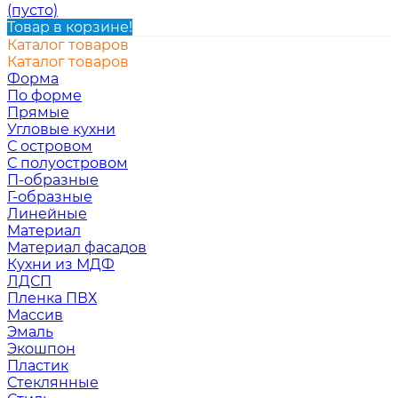
(пусто)
Товар в корзине!
Каталог товаров
Каталог товаров
Форма
По форме
Прямые
Угловые кухни
С островом
С полуостровом
П-образные
Г-образные
Линейные
Материал
Материал фасадов
Кухни из МДФ
ЛДСП
Пленка ПВХ
Массив
Эмаль
Экошпон
Пластик
Стеклянные