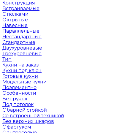
Конструкция
Встраиваемые
С полками
Октрытые
Навесные
Параллельные
Нестандартные
Стандартные
Двухуровневые
Трехуровневые
Тип
Кухни на заказ
Кухни под ключ
Готовые кухни
Модульные кухни
Поэлементно
Особенности
Без ручек
Под потолок
С барной стойкой
Со встроенной техникой
Без верхних шкафов
С фартуком
С антресолью