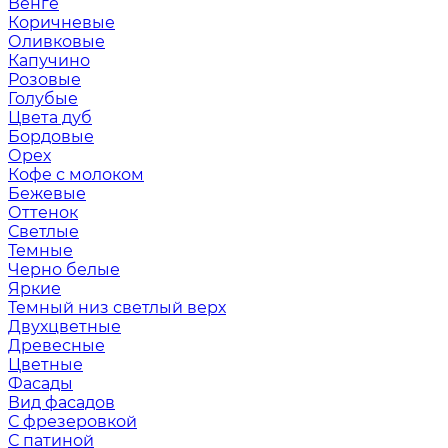
Венге
Коричневые
Оливковые
Капучино
Розовые
Голубые
Цвета дуб
Бордовые
Орех
Кофе с молоком
Бежевые
Оттенок
Светлые
Темные
Черно белые
Яркие
Темный низ светлый верх
Двухцветные
Древесные
Цветные
Фасады
Вид фасадов
С фрезеровкой
С патиной