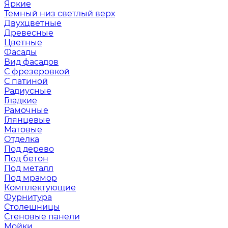
Яркие
Темный низ светлый верх
Двухцветные
Древесные
Цветные
Фасады
Вид фасадов
С фрезеровкой
С патиной
Радиусные
Гладкие
Рамочные
Глянцевые
Матовые
Отделка
Под дерево
Под бетон
Под металл
Под мрамор
Комплектующие
Фурнитура
Столешницы
Стеновые панели
Мойки