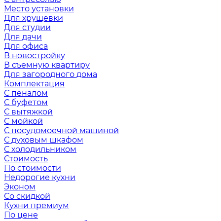
Место установки
Для хрущевки
Для студии
Для дачи
Для офиса
В новостройку
В съемную квартиру
Для загородного дома
Комплектация
С пеналом
С буфетом
С вытяжкой
С мойкой
С посудомоечной машиной
С духовым шкафом
С холодильником
Стоимость
По стоимости
Недорогие кухни
Эконом
Со скидкой
Кухни премиум
По цене