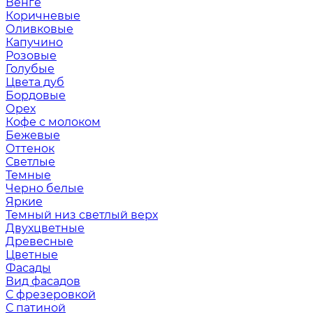
Венге
Коричневые
Оливковые
Капучино
Розовые
Голубые
Цвета дуб
Бордовые
Орех
Кофе с молоком
Бежевые
Оттенок
Светлые
Темные
Черно белые
Яркие
Темный низ светлый верх
Двухцветные
Древесные
Цветные
Фасады
Вид фасадов
С фрезеровкой
С патиной