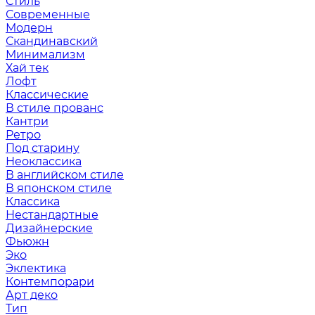
Стиль
Современные
Модерн
Скандинавский
Минимализм
Хай тек
Лофт
Классические
В стиле прованс
Кантри
Ретро
Под старину
Неоклассика
В английском стиле
В японском стиле
Классика
Нестандартные
Дизайнерские
Фьюжн
Эко
Эклектика
Контемпорари
Арт деко
Тип