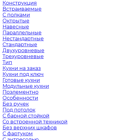
Конструкция
Встраиваемые
С полками
Октрытые
Навесные
Параллельные
Нестандартные
Стандартные
Двухуровневые
Трехуровневые
Тип
Кухни на заказ
Кухни под ключ
Готовые кухни
Модульные кухни
Поэлементно
Особенности
Без ручек
Под потолок
С барной стойкой
Со встроенной техникой
Без верхних шкафов
С фартуком
С антресолью