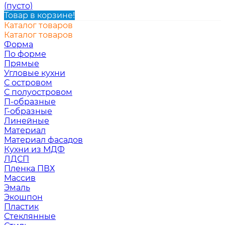
(пусто)
Товар в корзине!
Каталог товаров
Каталог товаров
Форма
По форме
Прямые
Угловые кухни
С островом
С полуостровом
П-образные
Г-образные
Линейные
Материал
Материал фасадов
Кухни из МДФ
ЛДСП
Пленка ПВХ
Массив
Эмаль
Экошпон
Пластик
Стеклянные