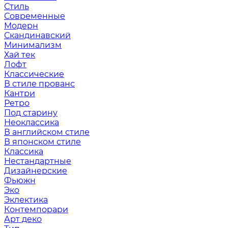
Стиль
Современные
Модерн
Скандинавский
Минимализм
Хай тек
Лофт
Классические
В стиле прованс
Кантри
Ретро
Под старину
Неоклассика
В английском стиле
В японском стиле
Классика
Нестандартные
Дизайнерские
Фьюжн
Эко
Эклектика
Контемпорари
Арт деко