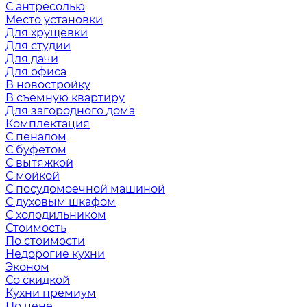
С антресолью
Место установки
Для хрущевки
Для студии
Для дачи
Для офиса
В новостройку
В съемную квартиру
Для загородного дома
Комплектация
С пеналом
С буфетом
С вытяжкой
С мойкой
С посудомоечной машиной
С духовым шкафом
С холодильником
Стоимость
По стоимости
Недорогие кухни
Эконом
Со скидкой
Кухни премиум
По цене