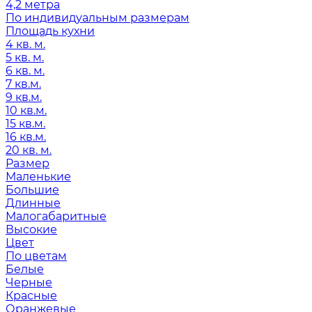
4,2 метра
По индивидуальным размерам
Площадь кухни
4 кв. м.
5 кв. м.
6 кв. м.
7 кв.м.
9 кв.м.
10 кв.м.
15 кв.м.
16 кв.м.
20 кв. м.
Размер
Маленькие
Большие
Длинные
Малогабаритные
Высокие
Цвет
По цветам
Белые
Черные
Красные
Оранжевые