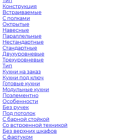
Тип
Конструкция
Встраиваемые
С полками
Октрытые
Навесные
Параллельные
Нестандартные
Стандартные
Двухуровневые
Трехуровневые
Тип
Кухни на заказ
Кухни под ключ
Готовые кухни
Модульные кухни
Поэлементно
Особенности
Без ручек
Под потолок
С барной стойкой
Со встроенной техникой
Без верхних шкафов
С фартуком