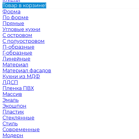
Товар в корзине!
Форма
По форме
Прямые
Угловые кухни
С островом
С полуостровом
П-образные
Г-образные
Линейные
Материал
Материал фасадов
Кухни из МДФ
ЛДСП
Пленка ПВХ
Массив
Эмаль
Экошпон
Пластик
Стеклянные
Стиль
Современные
Модерн