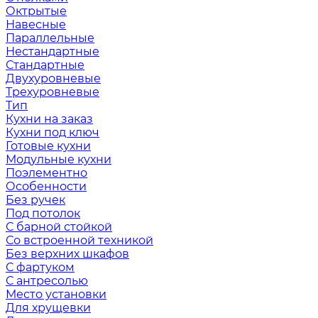
Октрытые
Навесные
Параллельные
Нестандартные
Стандартные
Двухуровневые
Трехуровневые
Тип
Кухни на заказ
Кухни под ключ
Готовые кухни
Модульные кухни
Поэлементно
Особенности
Без ручек
Под потолок
С барной стойкой
Со встроенной техникой
Без верхних шкафов
С фартуком
С антресолью
Место установки
Для хрущевки