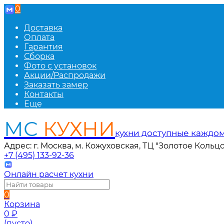
0
Доставка
Оплата
Гарантия
Сборка
Фото с установок
Акции/Распродажи
Заказать замер
Контакты
Еще
МС
КУХНИ
кухни доступные каждо
Адрес: г. Москва, м. Кожуховская, ТЦ "Золотое Кольцо
+7 (495) 133-92-36
Онлайн расчет кухни
0
Корзина
0
₽
(пусто)