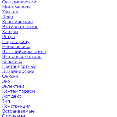
Скандинавский
Минимализм
Хай тек
Лофт
Классические
В стиле прованс
Кантри
Ретро
Под старину
Неоклассика
В английском стиле
В японском стиле
Классика
Нестандартные
Дизайнерские
Фьюжн
Эко
Эклектика
Контемпорари
Арт деко
Тип
Конструкция
Встраиваемые
С полками