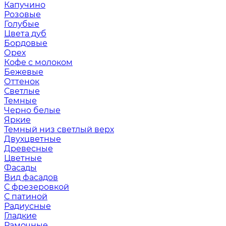
Капучино
Розовые
Голубые
Цвета дуб
Бордовые
Орех
Кофе с молоком
Бежевые
Оттенок
Светлые
Темные
Черно белые
Яркие
Темный низ светлый верх
Двухцветные
Древесные
Цветные
Фасады
Вид фасадов
С фрезеровкой
С патиной
Радиусные
Гладкие
Рамочные