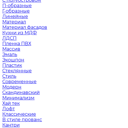
С полуостровом
П-образные
Г-образные
Линейные
Материал
Материал фасадов
Кухни из МДФ
ЛДСП
Пленка ПВХ
Массив
Эмаль
Экошпон
Пластик
Стеклянные
Стиль
Современные
Модерн
Скандинавский
Минимализм
Хай тек
Лофт
Классические
В стиле прованс
Кантри