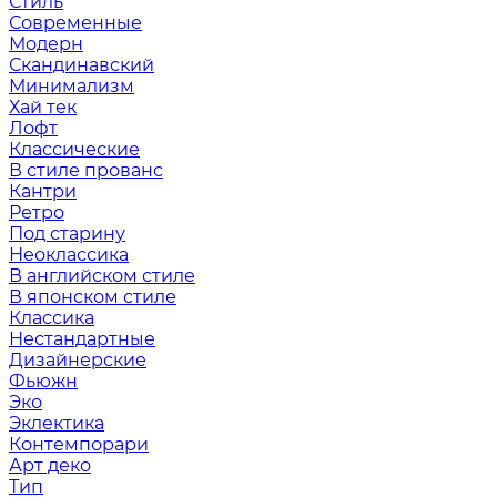
Стиль
Современные
Модерн
Скандинавский
Минимализм
Хай тек
Лофт
Классические
В стиле прованс
Кантри
Ретро
Под старину
Неоклассика
В английском стиле
В японском стиле
Классика
Нестандартные
Дизайнерские
Фьюжн
Эко
Эклектика
Контемпорари
Арт деко
Тип