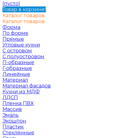
(пусто)
Товар в корзине!
Каталог товаров
Каталог товаров
Форма
По форме
Прямые
Угловые кухни
С островом
С полуостровом
П-образные
Г-образные
Линейные
Материал
Материал фасадов
Кухни из МДФ
ЛДСП
Пленка ПВХ
Массив
Эмаль
Экошпон
Пластик
Стеклянные