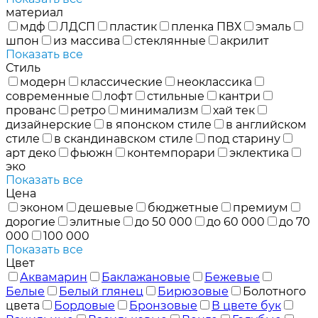
материал
мдф
ЛДСП
пластик
пленка ПВХ
эмаль
шпон
из массива
стеклянные
акрилит
Показать все
Стиль
модерн
классические
неоклассика
современные
лофт
стильные
кантри
прованс
ретро
минимализм
хай тек
дизайнерские
в японском стиле
в английском
стиле
в скандинавском стиле
под старину
арт деко
фьюжн
контемпорари
эклектика
эко
Показать все
Цена
эконом
дешевые
бюджетные
премиум
дорогие
элитные
до 50 000
до 60 000
до 70
000
100 000
Показать все
Цвет
Аквамарин
Баклажановые
Бежевые
Белые
Белый глянец
Бирюзовые
Болотного
цвета
Бордовые
Бронзовые
В цвете бук