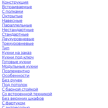
Конструкция
Встраиваемые
С полками
Октрытые
Навесные
Параллельные
Нестандартные
Стандартные
Двухуровневые
Трехуровневые
Тип
Кухни на заказ
Кухни под ключ
Готовые кухни
Модульные кухни
Поэлементно
Особенности
Без ручек
Под потолок
С барной стойкой
Со встроенной техникой
Без верхних шкафов
С фартуком
С антресолью