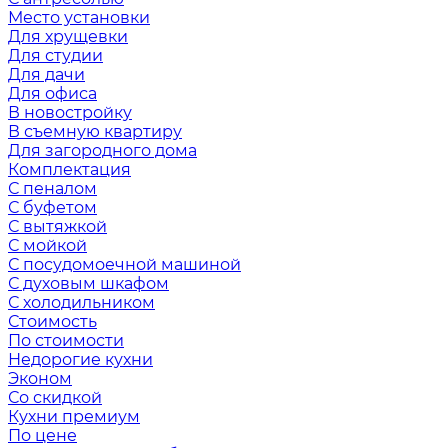
Место установки
Для хрущевки
Для студии
Для дачи
Для офиса
В новостройку
В съемную квартиру
Для загородного дома
Комплектация
С пеналом
С буфетом
С вытяжкой
С мойкой
С посудомоечной машиной
С духовым шкафом
С холодильником
Стоимость
По стоимости
Недорогие кухни
Эконом
Со скидкой
Кухни премиум
По цене