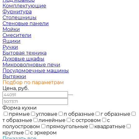
Комплектующие
Фурнитура
Столешницы
Стеновые панели
Мойки
Смесители
Ящики
Ручки
Бытовая техника
Духовые шкафы
Микроволновые печи
Посудомоечные машины
Вытяжки
Подбор по параметрам
Цена, руб.
—
Форма кухни
прямые
угловые
п образные
г образные
т образные
линейные
с островом
с
полуостровом
прямоугольные
квадратные
круглые
с эркером
Показать все