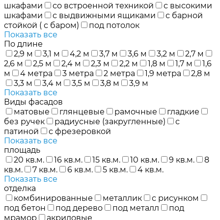
шкафами
со встроенной техникой
с высокими
шкафами
с выдвижными ящиками
с барной
стойкой ( с баром)
под потолок
Показать все
По длине
2,9 м
3,1 м
4,2 м
3,7 м
3,6 м
3,2 м
2,7 м
2,6 м
2,5 м
2,4 м
2,3 м
2,2 м
1,8 м
1,7 м
1,6
м
4 метра
3 метра
2 метра
1,9 метра
2,8 м
3,3 м
3,4 м
3,5 м
3,8 м
3,9 м
Показать все
Виды фасадов
матовые
глянцевые
рамочные
гладкие
без ручек
радиусные (закругленные)
с
патиной
с фрезеровкой
Показать все
площадь
20 кв.м.
16 кв.м.
15 кв.м.
10 кв.м.
9 кв.м.
8
кв.м.
7 кв.м.
6 кв.м.
5 кв.м.
4 кв.м.
Показать все
отделка
комбинированные
металлик
с рисунком
под бетон
под дерево
под металл
под
мрамор
акриловые