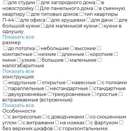
для студии
для загородного дома
в
новостройку
Для панельного дома
в съемную
квартиру
для типовых домов
тип квартиры
П-44
для офиса
для хрущевки
для дачи
для
большой кухни
для маленькой кухни
кухни в
однушку
Показать все
размер
до потолка
небольшие
высокие
компактные
низкие
длинные
короткие
мини
узкие
большие
маленькие
малогабаритные
Показать все
конструкция
модульные
открытые
навесные
с полками
параллельные
нестандартные
стандартные
двухуровневые
трехуровневые
простые
встраиваемые (встроенные)
Показать все
Особенности
с антресолью
с доводчиками
со скошенным
углом
с витражами
на ножках
с фартуком
без верхних шкафов
с горизонтальными