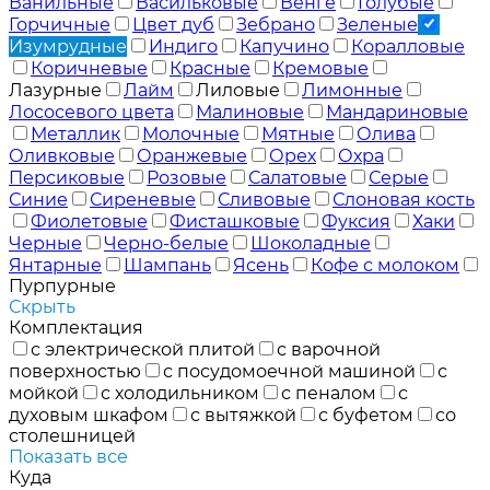
Ванильные
Васильковые
Венге
Голубые
Горчичные
Цвет дуб
Зебрано
Зеленые
Изумрудные
Индиго
Капучино
Коралловые
Коричневые
Красные
Кремовые
Лазурные
Лайм
Лиловые
Лимонные
Лососевого цвета
Малиновые
Мандариновые
Металлик
Молочные
Мятные
Олива
Оливковые
Оранжевые
Орех
Охра
Персиковые
Розовые
Салатовые
Серые
Синие
Сиреневые
Сливовые
Слоновая кость
Фиолетовые
Фисташковые
Фуксия
Хаки
Черные
Черно-белые
Шоколадные
Янтарные
Шампань
Ясень
Кофе с молоком
Пурпурные
Скрыть
Комплектация
с электрической плитой
с варочной
поверхностью
с посудомоечной машиной
с
мойкой
с холодильником
с пеналом
с
духовым шкафом
с вытяжкой
с буфетом
со
столешницей
Показать все
Куда