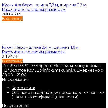
Кухня Альберо - длина 3,2 м, ширина 2,2 м
Рассчитать по своим размерам
201 825
₽
В корзину
Кухня Перо - длина 3,4 м, ширина 1,8 м
Рассчитать по своим размерам
211 247
₽
В корзину
+7 (495) 133-92-36
Адрес: г. Москва, м. Кожуховская,
ТЦ "Золотое Кольцо"
info@mskuhni.ru
Ежедневно с
09:00—21:00
Информация
Карта сайта
Согласие на обработку персональных данных
(политика конфиденциальности)
Покупателям