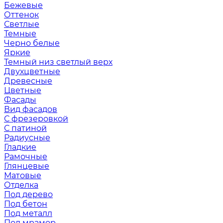
Бежевые
Оттенок
Светлые
Темные
Черно белые
Яркие
Темный низ светлый верх
Двухцветные
Древесные
Цветные
Фасады
Вид фасадов
С фрезеровкой
С патиной
Радиусные
Гладкие
Рамочные
Глянцевые
Матовые
Отделка
Под дерево
Под бетон
Под металл
Под мрамор