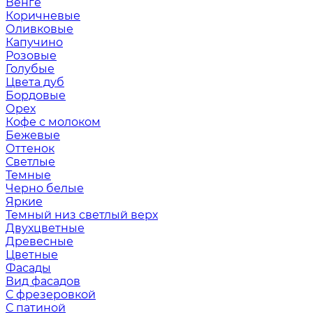
Венге
Коричневые
Оливковые
Капучино
Розовые
Голубые
Цвета дуб
Бордовые
Орех
Кофе с молоком
Бежевые
Оттенок
Светлые
Темные
Черно белые
Яркие
Темный низ светлый верх
Двухцветные
Древесные
Цветные
Фасады
Вид фасадов
С фрезеровкой
С патиной