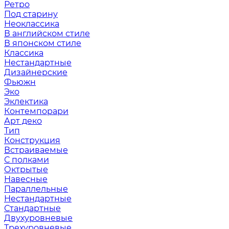
Ретро
Под старину
Неоклассика
В английском стиле
В японском стиле
Классика
Нестандартные
Дизайнерские
Фьюжн
Эко
Эклектика
Контемпорари
Арт деко
Тип
Конструкция
Встраиваемые
С полками
Октрытые
Навесные
Параллельные
Нестандартные
Стандартные
Двухуровневые
Трехуровневые