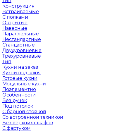
Тип
Конструкция
Встраиваемые
С полками
Октрытые
Навесные
Параллельные
Нестандартные
Стандартные
Двухуровневые
Трехуровневые
Тип
Кухни на заказ
Кухни под ключ
Готовые кухни
Модульные кухни
Поэлементно
Особенности
Без ручек
Под потолок
С барной стойкой
Со встроенной техникой
Без верхних шкафов
С фартуком