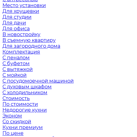
Место установки
Для хрущевки
Для студии
Для дачи
Для офиса
В новостройку
В съемную квартиру
Для загородного дома
Комплектация
С пеналом
С буфетом
С вытяжкой
С мойкой
С посудомоечной машиной
С духовым шкафом
С холодильником
Стоимость
По стоимости
Недорогие кухни
Эконом
Со скидкой
Кухни премиум
По цене