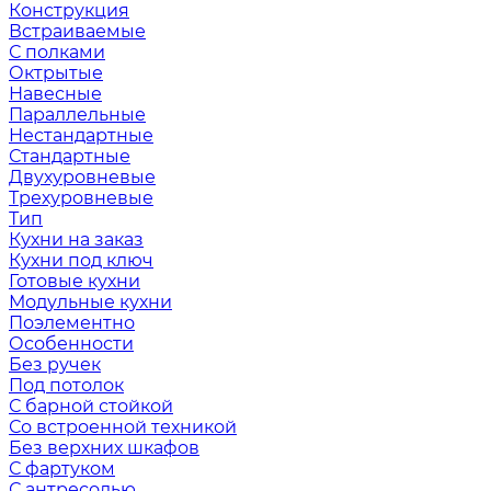
Конструкция
Встраиваемые
С полками
Октрытые
Навесные
Параллельные
Нестандартные
Стандартные
Двухуровневые
Трехуровневые
Тип
Кухни на заказ
Кухни под ключ
Готовые кухни
Модульные кухни
Поэлементно
Особенности
Без ручек
Под потолок
С барной стойкой
Со встроенной техникой
Без верхних шкафов
С фартуком
С антресолью