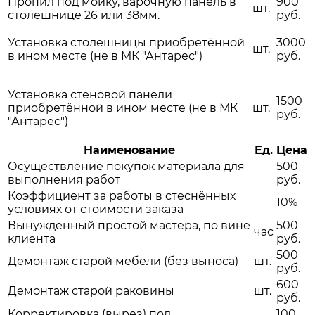
Пропил под мойку, варочную панель в
900
шт.
столешнице 26 или 38мм.
руб.
Установка столешницы приобретённой
3000
шт.
в ином месте (не в МК "Антарес")
руб.
Установка стеновой панели
1500
приобретённой в ином месте (не в МК
шт.
руб.
"Антарес")
Наименование
Ед.
Цена
Осуществление покупок материала для
500
выполнения работ
руб.
Коэффициент за работы в стеснённых
10%
условиях от стоимости заказа
Вынужденный простой мастера, по вине
500
час
клиента
руб.
500
Демонтаж старой мебели (без выноса)
шт.
руб.
600
Демонтаж старой раковины
шт.
руб.
Корректировка (вырез) под
100