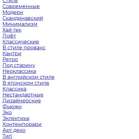
Стиль
Современные
Модерн
Скандинавский
Минимализм
Хай тек
Лофт
Классические
В стиле прованс
Кантри
Ретро
Под старину
Неоклассика
В английском стиле
В японском стиле
Классика
Нестандартные
Дизайнерские
Фьюжн
Эко
Эклектика
Контемпорари
Арт деко
Тип