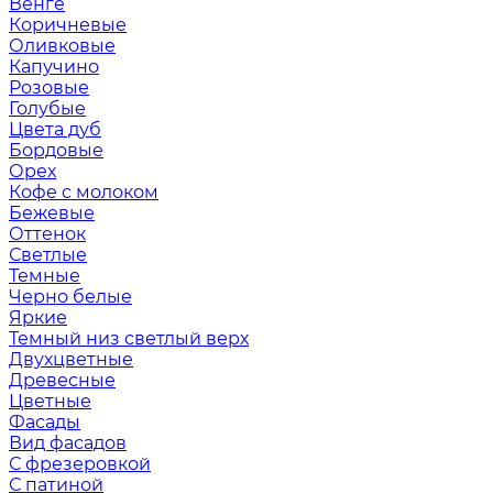
Венге
Коричневые
Оливковые
Капучино
Розовые
Голубые
Цвета дуб
Бордовые
Орех
Кофе с молоком
Бежевые
Оттенок
Светлые
Темные
Черно белые
Яркие
Темный низ светлый верх
Двухцветные
Древесные
Цветные
Фасады
Вид фасадов
С фрезеровкой
С патиной