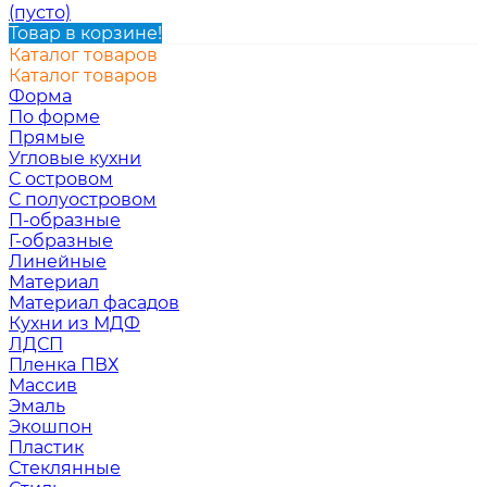
(пусто)
Товар в корзине!
Каталог товаров
Каталог товаров
Форма
По форме
Прямые
Угловые кухни
С островом
С полуостровом
П-образные
Г-образные
Линейные
Материал
Материал фасадов
Кухни из МДФ
ЛДСП
Пленка ПВХ
Массив
Эмаль
Экошпон
Пластик
Стеклянные