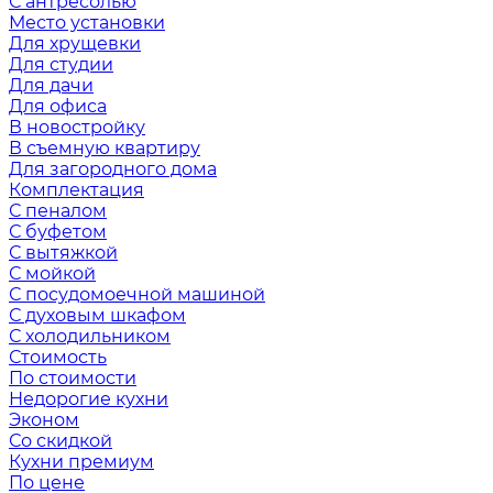
С антресолью
Место установки
Для хрущевки
Для студии
Для дачи
Для офиса
В новостройку
В съемную квартиру
Для загородного дома
Комплектация
С пеналом
С буфетом
С вытяжкой
С мойкой
С посудомоечной машиной
С духовым шкафом
С холодильником
Стоимость
По стоимости
Недорогие кухни
Эконом
Со скидкой
Кухни премиум
По цене