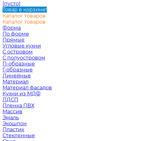
(пусто)
Товар в корзине!
Каталог товаров
Каталог товаров
Форма
По форме
Прямые
Угловые кухни
С островом
С полуостровом
П-образные
Г-образные
Линейные
Материал
Материал фасадов
Кухни из МДФ
ЛДСП
Пленка ПВХ
Массив
Эмаль
Экошпон
Пластик
Стеклянные