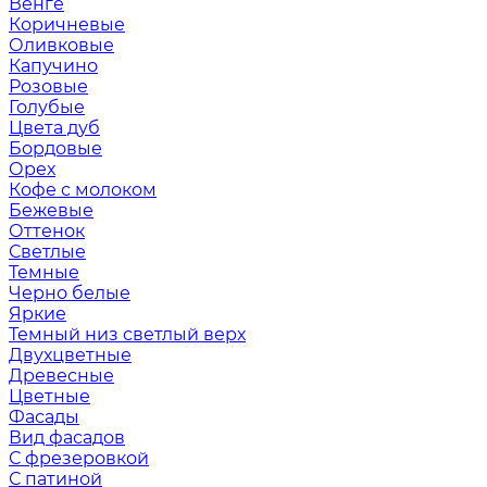
Венге
Коричневые
Оливковые
Капучино
Розовые
Голубые
Цвета дуб
Бордовые
Орех
Кофе с молоком
Бежевые
Оттенок
Светлые
Темные
Черно белые
Яркие
Темный низ светлый верх
Двухцветные
Древесные
Цветные
Фасады
Вид фасадов
С фрезеровкой
С патиной