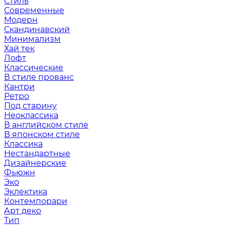
Стиль
Современные
Модерн
Скандинавский
Минимализм
Хай тек
Лофт
Классические
В стиле прованс
Кантри
Ретро
Под старину
Неоклассика
В английском стиле
В японском стиле
Классика
Нестандартные
Дизайнерские
Фьюжн
Эко
Эклектика
Контемпорари
Арт деко
Тип