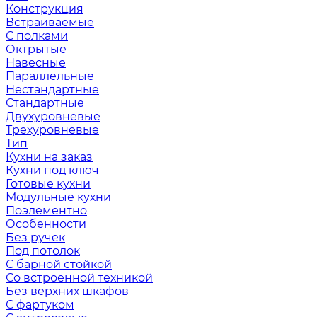
Конструкция
Встраиваемые
С полками
Октрытые
Навесные
Параллельные
Нестандартные
Стандартные
Двухуровневые
Трехуровневые
Тип
Кухни на заказ
Кухни под ключ
Готовые кухни
Модульные кухни
Поэлементно
Особенности
Без ручек
Под потолок
С барной стойкой
Со встроенной техникой
Без верхних шкафов
С фартуком