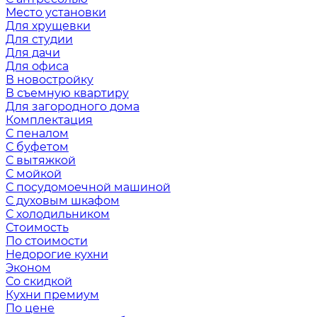
Место установки
Для хрущевки
Для студии
Для дачи
Для офиса
В новостройку
В съемную квартиру
Для загородного дома
Комплектация
С пеналом
С буфетом
С вытяжкой
С мойкой
С посудомоечной машиной
С духовым шкафом
С холодильником
Стоимость
По стоимости
Недорогие кухни
Эконом
Со скидкой
Кухни премиум
По цене