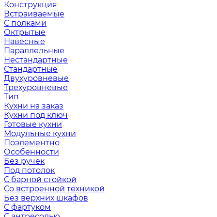
Конструкция
Встраиваемые
С полками
Октрытые
Навесные
Параллельные
Нестандартные
Стандартные
Двухуровневые
Трехуровневые
Тип
Кухни на заказ
Кухни под ключ
Готовые кухни
Модульные кухни
Поэлементно
Особенности
Без ручек
Под потолок
С барной стойкой
Со встроенной техникой
Без верхних шкафов
С фартуком
С антресолью