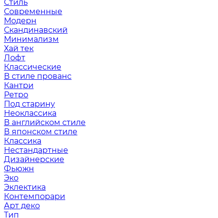
Стиль
Современные
Модерн
Скандинавский
Минимализм
Хай тек
Лофт
Классические
В стиле прованс
Кантри
Ретро
Под старину
Неоклассика
В английском стиле
В японском стиле
Классика
Нестандартные
Дизайнерские
Фьюжн
Эко
Эклектика
Контемпорари
Арт деко
Тип