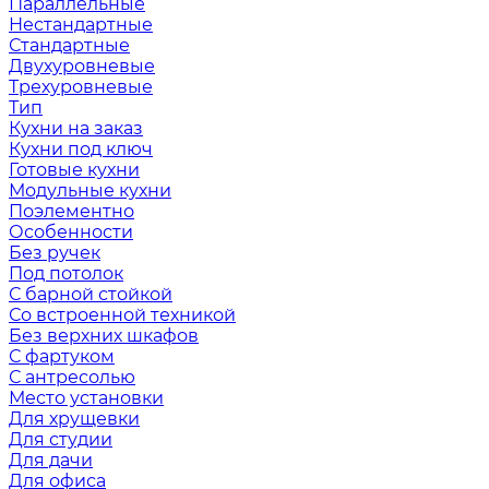
Параллельные
Нестандартные
Стандартные
Двухуровневые
Трехуровневые
Тип
Кухни на заказ
Кухни под ключ
Готовые кухни
Модульные кухни
Поэлементно
Особенности
Без ручек
Под потолок
С барной стойкой
Со встроенной техникой
Без верхних шкафов
С фартуком
С антресолью
Место установки
Для хрущевки
Для студии
Для дачи
Для офиса