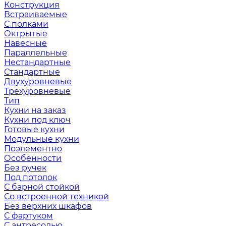
Конструкция
Встраиваемые
С полками
Октрытые
Навесные
Параллельные
Нестандартные
Стандартные
Двухуровневые
Трехуровневые
Тип
Кухни на заказ
Кухни под ключ
Готовые кухни
Модульные кухни
Поэлементно
Особенности
Без ручек
Под потолок
С барной стойкой
Со встроенной техникой
Без верхних шкафов
С фартуком
С антресолью