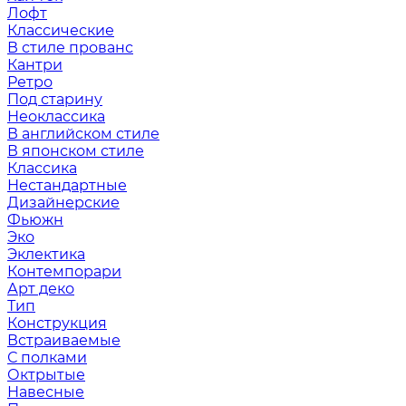
Лофт
Классические
В стиле прованс
Кантри
Ретро
Под старину
Неоклассика
В английском стиле
В японском стиле
Классика
Нестандартные
Дизайнерские
Фьюжн
Эко
Эклектика
Контемпорари
Арт деко
Тип
Конструкция
Встраиваемые
С полками
Октрытые
Навесные