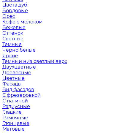
Цвета дуб
Бордовые
Орех
Кофе с молоком
Бежевые
Оттенок
Светлые
Темные
Черно белые
Яркие
Темный низ светлый верх
Двухцветные
Древесные
Цветные
Фасады
Вид фасадов
С фрезеровкой
С патиной
Радиусные
Гладкие
Рамочные
Глянцевые
Матовые