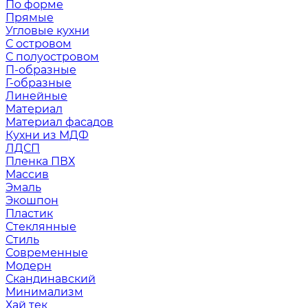
По форме
Прямые
Угловые кухни
С островом
С полуостровом
П-образные
Г-образные
Линейные
Материал
Материал фасадов
Кухни из МДФ
ЛДСП
Пленка ПВХ
Массив
Эмаль
Экошпон
Пластик
Стеклянные
Стиль
Современные
Модерн
Скандинавский
Минимализм
Хай тек