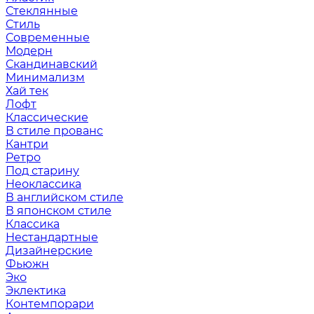
Стеклянные
Стиль
Современные
Модерн
Скандинавский
Минимализм
Хай тек
Лофт
Классические
В стиле прованс
Кантри
Ретро
Под старину
Неоклассика
В английском стиле
В японском стиле
Классика
Нестандартные
Дизайнерские
Фьюжн
Эко
Эклектика
Контемпорари