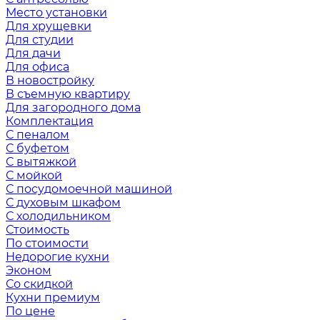
Место установки
Для хрущевки
Для студии
Для дачи
Для офиса
В новостройку
В съемную квартиру
Для загородного дома
Комплектация
С пеналом
С буфетом
С вытяжкой
С мойкой
С посудомоечной машиной
С духовым шкафом
С холодильником
Стоимость
По стоимости
Недорогие кухни
Эконом
Со скидкой
Кухни премиум
По цене