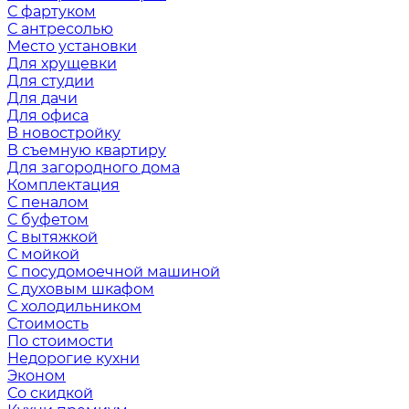
С фартуком
С антресолью
Место установки
Для хрущевки
Для студии
Для дачи
Для офиса
В новостройку
В съемную квартиру
Для загородного дома
Комплектация
С пеналом
С буфетом
С вытяжкой
С мойкой
С посудомоечной машиной
С духовым шкафом
С холодильником
Стоимость
По стоимости
Недорогие кухни
Эконом
Со скидкой