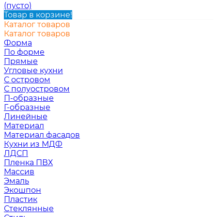
(пусто)
Товар в корзине!
Каталог товаров
Каталог товаров
Форма
По форме
Прямые
Угловые кухни
С островом
С полуостровом
П-образные
Г-образные
Линейные
Материал
Материал фасадов
Кухни из МДФ
ЛДСП
Пленка ПВХ
Массив
Эмаль
Экошпон
Пластик
Стеклянные