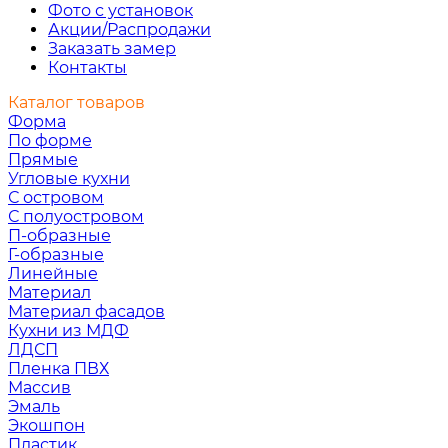
Фото с установок
Акции/Распродажи
Заказать замер
Контакты
Каталог товаров
Форма
По форме
Прямые
Угловые кухни
С островом
С полуостровом
П-образные
Г-образные
Линейные
Материал
Материал фасадов
Кухни из МДФ
ЛДСП
Пленка ПВХ
Массив
Эмаль
Экошпон
Пластик