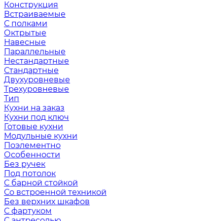
Конструкция
Встраиваемые
С полками
Октрытые
Навесные
Параллельные
Нестандартные
Стандартные
Двухуровневые
Трехуровневые
Тип
Кухни на заказ
Кухни под ключ
Готовые кухни
Модульные кухни
Поэлементно
Особенности
Без ручек
Под потолок
С барной стойкой
Со встроенной техникой
Без верхних шкафов
С фартуком
С антресолью