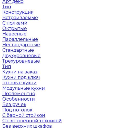
Арт деко
Тип
Конструкция
Встраиваемые
С полками
Октрытые
Навесные
Параллельные
Нестандартные
Стандартные
Двухуровневые
Трехуровневые
Тип
Кухни на заказ
Кухни под ключ
Готовые кухни
Модульные кухни
Поэлементно
Особенности
Без ручек
Под потолок
С барной стойкой
Со встроенной техникой
Без верхних шкафов