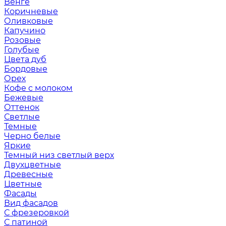
Венге
Коричневые
Оливковые
Капучино
Розовые
Голубые
Цвета дуб
Бордовые
Орех
Кофе с молоком
Бежевые
Оттенок
Светлые
Темные
Черно белые
Яркие
Темный низ светлый верх
Двухцветные
Древесные
Цветные
Фасады
Вид фасадов
С фрезеровкой
С патиной