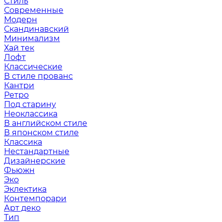
Стиль
Современные
Модерн
Скандинавский
Минимализм
Хай тек
Лофт
Классические
В стиле прованс
Кантри
Ретро
Под старину
Неоклассика
В английском стиле
В японском стиле
Классика
Нестандартные
Дизайнерские
Фьюжн
Эко
Эклектика
Контемпорари
Арт деко
Тип