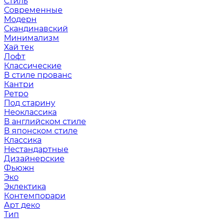
Стиль
Современные
Модерн
Скандинавский
Минимализм
Хай тек
Лофт
Классические
В стиле прованс
Кантри
Ретро
Под старину
Неоклассика
В английском стиле
В японском стиле
Классика
Нестандартные
Дизайнерские
Фьюжн
Эко
Эклектика
Контемпорари
Арт деко
Тип