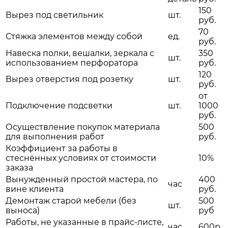
150
Вырез под светильник
шт.
руб.
70
Стяжка элементов между собой
ед.
руб.
Навеска полки, вешалки, зеркала с
350
шт.
использованием перфоратора
руб.
120
Вырез отверстия под розетку
шт.
руб.
от
Подключение подсветки
шт.
1000
руб.
Осуществление покупок материала
500
для выполнения работ
руб.
Коэффициент за работы в
стеснённых условиях от стоимости
10%
заказа
Вынужденный простой мастера, по
400
час
вине клиента
руб.
Демонтаж старой мебели (без
500
шт.
выноса)
руб
Работы, не указанные в прайс-листе,
час
600р.