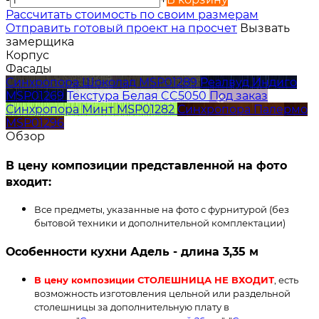
Расcчитать стоимость по своим размерам
Отправить готовый проект на просчет
Вызвать
замерщика
Корпус
Фасады
Синхропора Шоколад MSP01289
Реалвуд Индиго
MSP01269
Текстура Белая CC5050
Под заказ
Синхропора Минт MSP01282
Синхропора Палермо
MSP01296
Обзор
В цену композиции представленной на фото
входит:
Все предметы, указанные на фото с фурнитурой (без
бытовой техники и дополнительной комплектации)
Особенности кухни Адель - длина 3,35 м
В цену композиции СТОЛЕШНИЦА НЕ ВХОДИТ
, есть
возможность изготовления цельной или раздельной
столешницы за дополнительную плату в