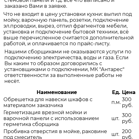
стеновой панели и т.д. всё что выписано и
заказано Вами в заявке.
Что не входит в цену установки кухни: выпил под
мойку, варочную панель, розетки, подключение
эл.проводки, вырез, отпил фрагментов мебели,
установка и подключение бытовой техники, всё
выше перечисленное считается дополнительной
работой, и оплачивается по прайс-листу.
Нашими сборщиками не оказываются услуги по
подключению электричества, воды и газа. Если
Вы каким то образом договорились с
установщиками о подключении, МК "Антарес"
ответственности за выполненные работы не
несёт.
Наименование
Ед.
Цена
Обрешетка для навески шкафов с
300
п.м.
материалом заказчика
руб.
Герметизация врезной мойки и
300
варочной панели с использованием
шт.
руб.
герметика сборщика
Пробивка отверстия в мойке, раковине
200
шт.
под смеситель
руб.