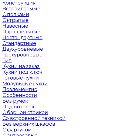
Конструкция
Встраиваемые
С полками
Октрытые
Навесные
Параллельные
Нестандартные
Стандартные
Двухуровневые
Трехуровневые
Тип
Кухни на заказ
Кухни под ключ
Готовые кухни
Модульные кухни
Поэлементно
Особенности
Без ручек
Под потолок
С барной стойкой
Со встроенной техникой
Без верхних шкафов
С фартуком
С антресолью