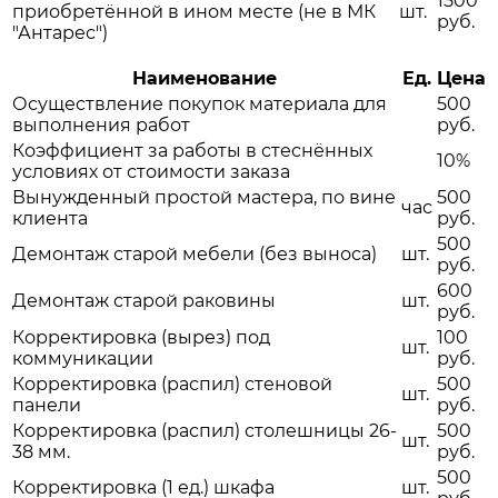
1500
приобретённой в ином месте (не в МК
шт.
руб.
"Антарес")
Наименование
Ед.
Цена
Осуществление покупок материала для
500
выполнения работ
руб.
Коэффициент за работы в стеснённых
10%
условиях от стоимости заказа
Вынужденный простой мастера, по вине
500
час
клиента
руб.
500
Демонтаж старой мебели (без выноса)
шт.
руб.
600
Демонтаж старой раковины
шт.
руб.
Корректировка (вырез) под
100
шт.
коммуникации
руб.
Корректировка (распил) стеновой
500
шт.
панели
руб.
Корректировка (распил) столешницы 26-
500
шт.
38 мм.
руб.
500
Корректировка (1 ед.) шкафа
шт.