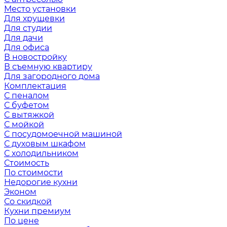
Место установки
Для хрущевки
Для студии
Для дачи
Для офиса
В новостройку
В съемную квартиру
Для загородного дома
Комплектация
С пеналом
С буфетом
С вытяжкой
С мойкой
С посудомоечной машиной
С духовым шкафом
С холодильником
Стоимость
По стоимости
Недорогие кухни
Эконом
Со скидкой
Кухни премиум
По цене