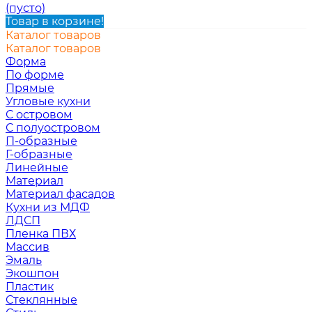
(пусто)
Товар в корзине!
Каталог товаров
Каталог товаров
Форма
По форме
Прямые
Угловые кухни
С островом
С полуостровом
П-образные
Г-образные
Линейные
Материал
Материал фасадов
Кухни из МДФ
ЛДСП
Пленка ПВХ
Массив
Эмаль
Экошпон
Пластик
Стеклянные