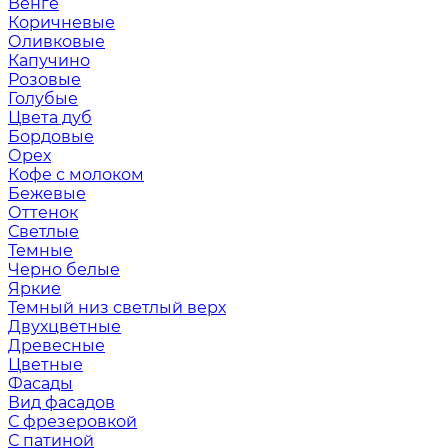
Венге
Коричневые
Оливковые
Капучино
Розовые
Голубые
Цвета дуб
Бордовые
Орех
Кофе с молоком
Бежевые
Оттенок
Светлые
Темные
Черно белые
Яркие
Темный низ светлый верх
Двухцветные
Древесные
Цветные
Фасады
Вид фасадов
С фрезеровкой
С патиной