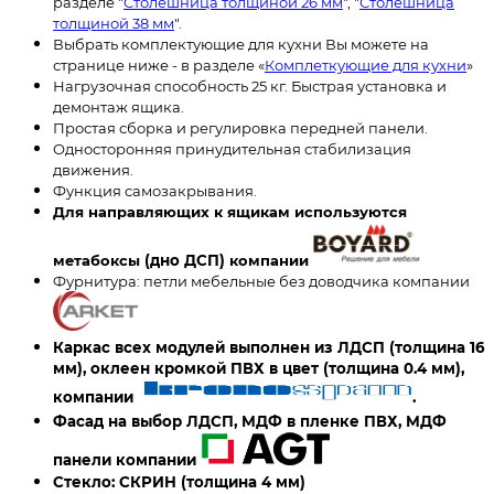
разделе "
Столешница толщиной 26 мм
", "
Столешница
толщиной 38 мм
".
Выбрать комплектующие для кухни Вы можете на
странице ниже - в разделе «
Комплеткующие для кухни
»
Нагрузочная способность 25 кг. Быстрая установка и
демонтаж ящика.
Простая сборка и регулировка передней панели.
Односторонняя принудительная стабилизация
движения.
Функция самозакрывания.
Для направляющих к ящикам используются
метабоксы
(дно ДСП)
компании
Фурнитура: петли мебельные без доводчика компании
Каркас всех модулей выполнен из ЛДСП (толщина 16
мм), оклеен кромкой ПВХ в цвет (толщина 0.4 мм),
компании
.
Фасад на выбор ЛДСП, МДФ в пленке ПВХ, МДФ
панели компании
Стекло: СКРИН
(толщина 4 мм)