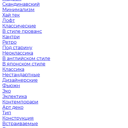
Скандинавский
Минимализм
Хай тек
Лофт
Классические
В стиле прованс
Кантри
Ретро
Под старину
Неоклассика
В английском стиле
В японском стиле
Классика
Нестандартные
Дизайнерские
Фьюжн
Эко
Эклектика
Контемпорари
Арт деко
Тип
Конструкция
Встраиваемые