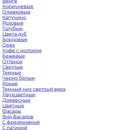
Венге
Коричневые
Оливковые
Капучино
Розовые
Голубые
Цвета дуб
Бордовые
Орех
Кофе с молоком
Бежевые
Оттенок
Светлые
Темные
Черно белые
Яркие
Темный низ светлый верх
Двухцветные
Древесные
Цветные
Фасады
Вид фасадов
С фрезеровкой
С патиной