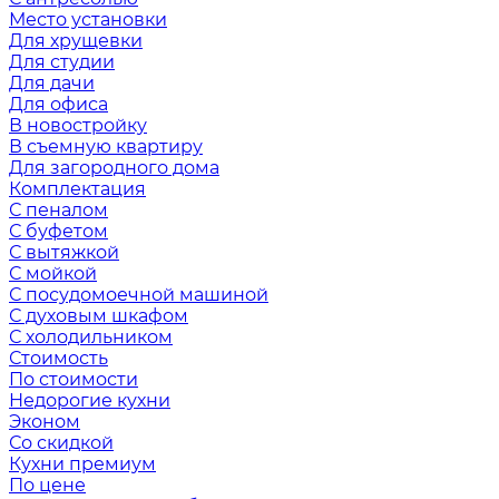
Место установки
Для хрущевки
Для студии
Для дачи
Для офиса
В новостройку
В съемную квартиру
Для загородного дома
Комплектация
С пеналом
С буфетом
С вытяжкой
С мойкой
С посудомоечной машиной
С духовым шкафом
С холодильником
Стоимость
По стоимости
Недорогие кухни
Эконом
Со скидкой
Кухни премиум
По цене