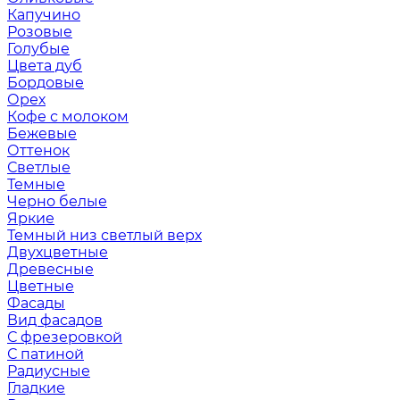
Капучино
Розовые
Голубые
Цвета дуб
Бордовые
Орех
Кофе с молоком
Бежевые
Оттенок
Светлые
Темные
Черно белые
Яркие
Темный низ светлый верх
Двухцветные
Древесные
Цветные
Фасады
Вид фасадов
С фрезеровкой
С патиной
Радиусные
Гладкие