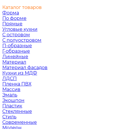
Каталог товаров
Форма
По форме
Прямые
Угловые кухни
С островом
С полуостровом
П-образные
Г-образные
Линейные
Материал
Материал фасадов
Кухни из МДФ
ЛДСП
Пленка ПВХ
Массив
Эмаль
Экошпон
Пластик
Стеклянные
Стиль
Современные
Модерн