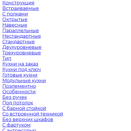
Конструкция
Встраиваемые
С полками
Октрытые
Навесные
Параллельные
Нестандартные
Стандартные
Двухуровневые
Трехуровневые
Тип
Кухни на заказ
Кухни под ключ
Готовые кухни
Модульные кухни
Поэлементно
Особенности
Без ручек
Под потолок
С барной стойкой
Со встроенной техникой
Без верхних шкафов
С фартуком
С антресолью