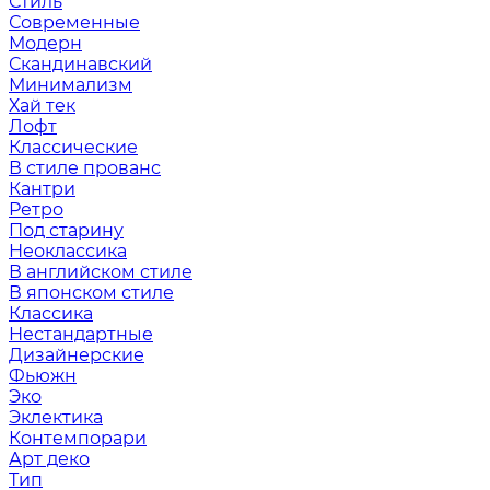
Стиль
Современные
Модерн
Скандинавский
Минимализм
Хай тек
Лофт
Классические
В стиле прованс
Кантри
Ретро
Под старину
Неоклассика
В английском стиле
В японском стиле
Классика
Нестандартные
Дизайнерские
Фьюжн
Эко
Эклектика
Контемпорари
Арт деко
Тип