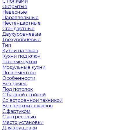
С полками
Октрытые
Навесные
Параллельные
Нестандартные
Стандартные
Двухуровневые
Трехуровневые
Тип
Кухни на заказ
Кухни под ключ
Готовые кухни
Модульные кухни
Поэлементно
Особенности
Без ручек
Под потолок
С барной стойкой
Со встроенной техникой
Без верхних шкафов
С фартуком
С антресолью
Место установки
Для хрущевки