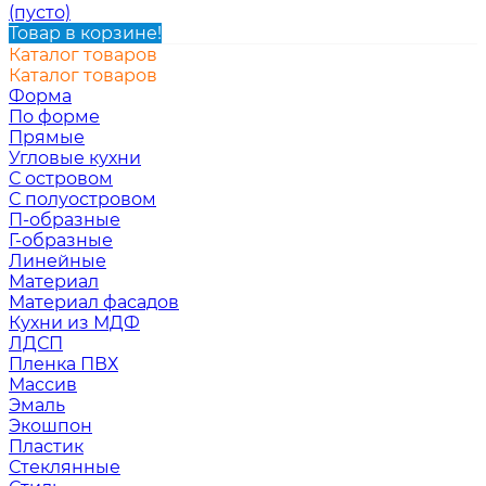
(пусто)
Товар в корзине!
Каталог товаров
Каталог товаров
Форма
По форме
Прямые
Угловые кухни
С островом
С полуостровом
П-образные
Г-образные
Линейные
Материал
Материал фасадов
Кухни из МДФ
ЛДСП
Пленка ПВХ
Массив
Эмаль
Экошпон
Пластик
Стеклянные