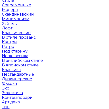
Стиль
Современные
Модерн
Скандинавский
Минимализм
Хай тек
Лофт
Классические
В стиле прованс
Кантри
Ретро
Под старину
Неоклассика
В английском стиле
В японском стиле
Классика
Нестандартные
Дизайнерские
Фьюжн
Эко
Эклектика
Контемпорари
Арт деко
Тип