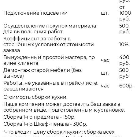
руб.
от
Подключение подсветки
шт.
1000
руб.
Осуществление покупок материала
500
для выполнения работ
руб.
Коэффициент за работы в
стеснённых условиях от стоимости
10%
заказа
Вынужденный простой мастера, по
400
час
вине клиента
руб.
Демонтаж старой мебели (без
500
шт.
выноса)
руб
Работы, не указанные в прайс-листе,
час
600р.
расцениваются
Стоимость сборки кухни.
Наша компания может доставить Ваш заказ в
собранном виде, подготовленным к установке.
Сборка 1-го предмета - 150р.
Сборка 1-го Шкаф-пенала - 300р.
Что входит цену сборки кухни: сборка всех