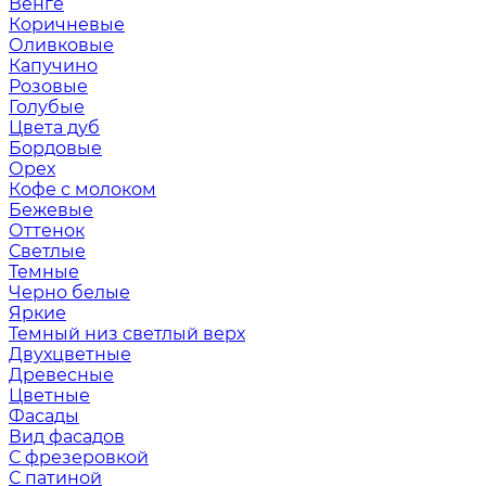
Венге
Коричневые
Оливковые
Капучино
Розовые
Голубые
Цвета дуб
Бордовые
Орех
Кофе с молоком
Бежевые
Оттенок
Светлые
Темные
Черно белые
Яркие
Темный низ светлый верх
Двухцветные
Древесные
Цветные
Фасады
Вид фасадов
С фрезеровкой
С патиной