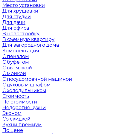
Место установки
Для хрущевки
Для студии
Для дачи
Для офиса
В новостройку
В съемную квартиру
Для загородного дома
Комплектация
С пеналом
С буфетом
С вытяжкой
С мойкой
С посудомоечной машиной
С духовым шкафом
С холодильником
Стоимость
По стоимости
Недорогие кухни
Эконом
Со скидкой
Кухни премиум
По цене