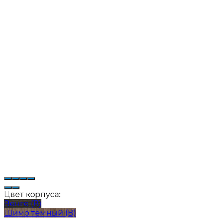
Цвет корпуса:
Венге (В)
Шимо тёмный (В)