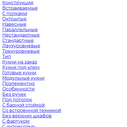
Конструкция
Встраиваемые
С полками
Октрытые
Навесные
Параллельные
Нестандартные
Стандартные
Двухуровневые
Трехуровневые
Тип
Кухни на заказ
Кухни под ключ
Готовые кухни
Модульные кухни
Поэлементно
Особенности
Без ручек
Под потолок
С барной стойкой
Со встроенной техникой
Без верхних шкафов
С фартуком
С антресолью