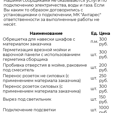
Нашими сборщиками не оказываются услуги по
подключению электричества, воды и газа. Если
Вы каким то образом договорились с
установщиками о подключении, МК "Антарес"
ответственности за выполненные работы не
несёт.
Наименование
Ед.
Цена
Обрешетка для навески шкафов с
300
п.м.
материалом заказчика
руб.
Герметизация врезной мойки и
300
варочной панели с использованием
шт.
руб.
герметика сборщика
Пробивка отверстия в мойке, раковине
200
шт.
под смеситель
руб.
Перенос розеток не силовых (с
250
шт.
применением материала заказчика)
руб.
Перенос розеток силовых (с
300
шт.
применением материала заказчика)
руб.
150
Вырез под светильник
шт.
руб.
1000
Подключение подсветки
шт.
руб.