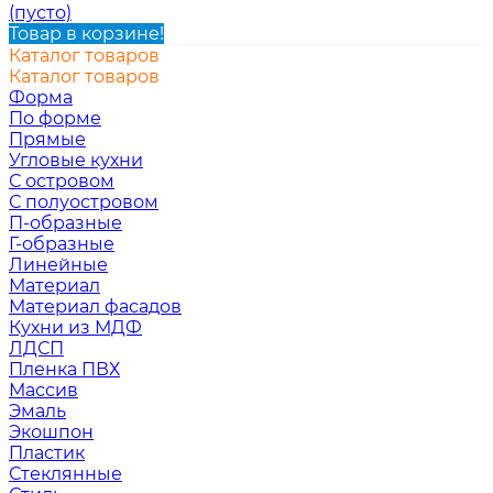
(пусто)
Товар в корзине!
Каталог товаров
Каталог товаров
Форма
По форме
Прямые
Угловые кухни
С островом
С полуостровом
П-образные
Г-образные
Линейные
Материал
Материал фасадов
Кухни из МДФ
ЛДСП
Пленка ПВХ
Массив
Эмаль
Экошпон
Пластик
Стеклянные