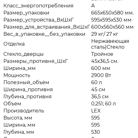
Класс_энергопотребления
А
Размер_упаковки
665х650х580 мм.
Размер_устройства_ВхШхГ
595х595х530 мм
Размер_для_встраивания_ВхШхГ
600х560х560 мм
Вес_в_упаковке__без_упаковки
29 кг/ 27 кг
Нержавеющая
Отделка
сталь|Стекло
Стекло_дверцы
Тройное
Размеры_противня_ШхГ
45х36,5 см.
Ширина_мм
600 мм
Мощность
2900 Вт
Полезный_объём
60 л
Ширина_противня
45 см
Глубина_противня
36,5 см
Объем
0,251; 60 л
Производитель
LEX
Высота, мм
595
Ширина, мм
595
Глубина, мм
530