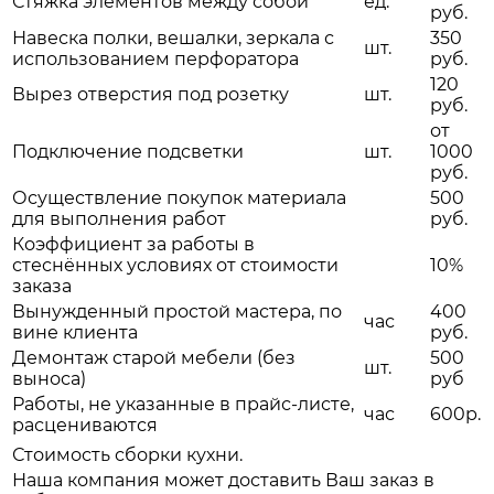
Стяжка элементов между собой
ед.
руб.
Навеска полки, вешалки, зеркала с
350
шт.
использованием перфоратора
руб.
120
Вырез отверстия под розетку
шт.
руб.
от
Подключение подсветки
шт.
1000
руб.
Осуществление покупок материала
500
для выполнения работ
руб.
Коэффициент за работы в
стеснённых условиях от стоимости
10%
заказа
Вынужденный простой мастера, по
400
час
вине клиента
руб.
Демонтаж старой мебели (без
500
шт.
выноса)
руб
Работы, не указанные в прайс-листе,
час
600р.
расцениваются
Стоимость сборки кухни.
Наша компания может доставить Ваш заказ в