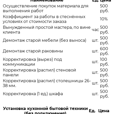
Наименование
Ед.
Цена
Осуществление покупок материала для
500
выполнения работ
руб.
Коэффициент за работы в стеснённых
10%
условиях от стоимости заказа
Вынужденный простой мастера, по вине
500
час
клиента
руб.
500
Демонтаж старой мебели (без выноса)
шт.
руб.
600
Демонтаж старой раковины
шт.
руб.
Корректировка (вырез) под
100
шт.
коммуникации
руб.
Корректировка (распил) стеновой
500
шт.
панели
руб.
Корректировка (распил) столешницы 26-
500
шт.
38 мм.
руб.
500
Корректировка (1 ед.) шкафа
шт.
руб.
Установка кухонной бытовой техники
Ед.
Цена
(без подключения)