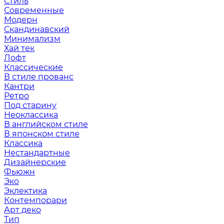
Стиль
Современные
Модерн
Скандинавский
Минимализм
Хай тек
Лофт
Классические
В стиле прованс
Кантри
Ретро
Под старину
Неоклассика
В английском стиле
В японском стиле
Классика
Нестандартные
Дизайнерские
Фьюжн
Эко
Эклектика
Контемпорари
Арт деко
Тип