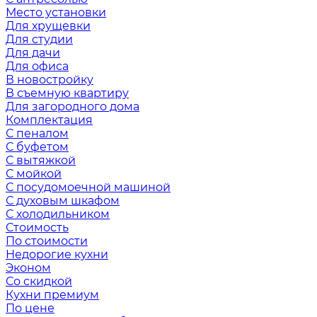
Место установки
Для хрущевки
Для студии
Для дачи
Для офиса
В новостройку
В съемную квартиру
Для загородного дома
Комплектация
С пеналом
С буфетом
С вытяжкой
С мойкой
С посудомоечной машиной
С духовым шкафом
С холодильником
Стоимость
По стоимости
Недорогие кухни
Эконом
Со скидкой
Кухни премиум
По цене