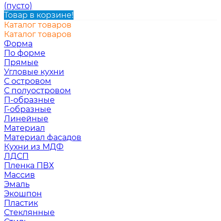
(пусто)
Товар в корзине!
Каталог товаров
Каталог товаров
Форма
По форме
Прямые
Угловые кухни
С островом
С полуостровом
П-образные
Г-образные
Линейные
Материал
Материал фасадов
Кухни из МДФ
ЛДСП
Пленка ПВХ
Массив
Эмаль
Экошпон
Пластик
Стеклянные