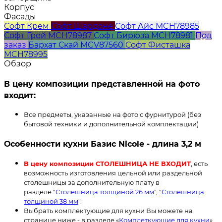
Корпус
Фасады
Софт Крем
Софт Шардоне
Софт Айс MCH78985
Софт Грей MCH78987
Софт Бирюза MCH78981
Под
заказ
Бархат Скай MCV87560
Софт Фисташка
MCH78995
Обзор
В цену композиции представленной на фото
входит:
Все предметы, указанные на фото с фурнитурой (без
бытовой техники и дополнительной комплектации)
Особенности кухни Базис Nicole - длина 3,2 м
В цену композиции СТОЛЕШНИЦА НЕ ВХОДИТ
, есть
возможность изготовления цельной или раздельной
столешницы за дополнительную плату в
разделе "
Столешница толщиной 26 мм
", "
Столешница
толщиной 38 мм
".
Выбрать комплектующие для кухни Вы можете на
странице ниже - в разделе «
Комплеткующие для кухни
»