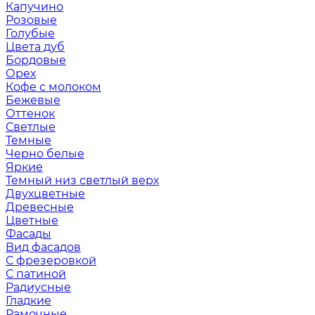
Капучино
Розовые
Голубые
Цвета дуб
Бордовые
Орех
Кофе с молоком
Бежевые
Оттенок
Светлые
Темные
Черно белые
Яркие
Темный низ светлый верх
Двухцветные
Древесные
Цветные
Фасады
Вид фасадов
С фрезеровкой
С патиной
Радиусные
Гладкие
Рамочные