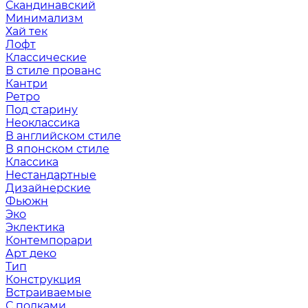
Скандинавский
Минимализм
Хай тек
Лофт
Классические
В стиле прованс
Кантри
Ретро
Под старину
Неоклассика
В английском стиле
В японском стиле
Классика
Нестандартные
Дизайнерские
Фьюжн
Эко
Эклектика
Контемпорари
Арт деко
Тип
Конструкция
Встраиваемые
С полками