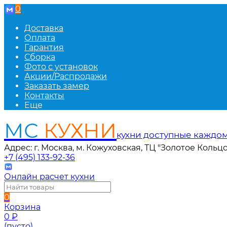
0
Доставка
Оплата
Гарантия
Сборка
Фото с установок
Акции/Распродажи
Заказать замер
Контакты
Еще
МС
КУХНИ
кухни доступные каждо
Адрес: г. Москва, м. Кожуховская, ТЦ "Золотое Кольцо
+7 (495) 133-92-36
Онлайн расчет кухни
0
Корзина
0
₽
(пусто)