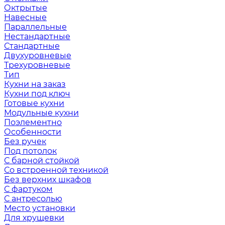
Октрытые
Навесные
Параллельные
Нестандартные
Стандартные
Двухуровневые
Трехуровневые
Тип
Кухни на заказ
Кухни под ключ
Готовые кухни
Модульные кухни
Поэлементно
Особенности
Без ручек
Под потолок
С барной стойкой
Со встроенной техникой
Без верхних шкафов
С фартуком
С антресолью
Место установки
Для хрущевки