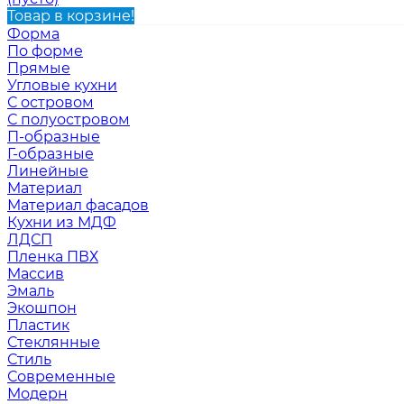
Товар в корзине!
Форма
По форме
Прямые
Угловые кухни
С островом
С полуостровом
П-образные
Г-образные
Линейные
Материал
Материал фасадов
Кухни из МДФ
ЛДСП
Пленка ПВХ
Массив
Эмаль
Экошпон
Пластик
Стеклянные
Стиль
Современные
Модерн