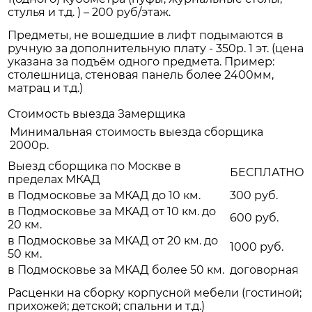
стулья и т.д. ) – 200 руб/этаж.
Предметы, не вошедшие в лифт подымаются в
ручную за дополнительную плату - 350р. 1 эт. (цена
указана за подъём одного предмета. Пример:
столешница, стеновая панель более 2400мм,
матрац и т.д.)
Стоимость выезда Замерщика
Минимальная стоимость выезда сборщика
2000р.
Выезд сборщика по Москве в
БЕСПЛАТНО
пределах МКАД
в Подмосковье за МКАД до 10 км.
300 руб.
в Подмосковье за МКАД от 10 км. до
600 руб.
20 км.
в Подмосковье за МКАД от 20 км. до
1000 руб.
50 км.
в Подмосковье за МКАД более 50 км.
договорная
Расценки на сборку корпусной мебели (гостиной;
прихожей; детской; спальни и т.д.)