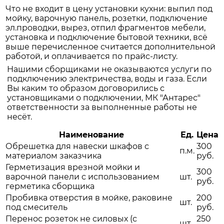
Что не входит в цену установки кухни: выпил под
мойку, варочную панель, розетки, подключение
эл.проводки, вырез, отпил фрагментов мебели,
установка и подключение бытовой техники, всё
выше перечисленное считается дополнительной
работой, и оплачивается по прайс-листу.
Нашими сборщиками не оказываются услуги по
подключению электричества, воды и газа. Если
Вы каким то образом договорились с
установщиками о подключении, МК "Антарес"
ответственности за выполненные работы не
несёт.
Наименование
Ед.
Цена
Обрешетка для навески шкафов с
300
п.м.
материалом заказчика
руб.
Герметизация врезной мойки и
300
варочной панели с использованием
шт.
руб.
герметика сборщика
Пробивка отверстия в мойке, раковине
200
шт.
под смеситель
руб.
Перенос розеток не силовых (с
250
шт.