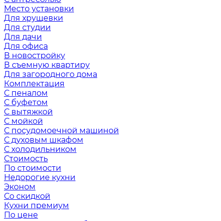
Место установки
Для хрущевки
Для студии
Для дачи
Для офиса
В новостройку
В съемную квартиру
Для загородного дома
Комплектация
С пеналом
С буфетом
С вытяжкой
С мойкой
С посудомоечной машиной
С духовым шкафом
С холодильником
Стоимость
По стоимости
Недорогие кухни
Эконом
Со скидкой
Кухни премиум
По цене