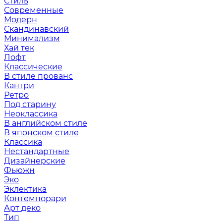
Стиль
Современные
Модерн
Скандинавский
Минимализм
Хай тек
Лофт
Классические
В стиле прованс
Кантри
Ретро
Под старину
Неоклассика
В английском стиле
В японском стиле
Классика
Нестандартные
Дизайнерские
Фьюжн
Эко
Эклектика
Контемпорари
Арт деко
Тип