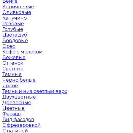
Венге
Коричневые
Оливковые
Капучино
Розовые
Голубые
Цвета дуб
Бордовые
Орех
Кофе с молоком
Бежевые
Оттенок
Светлые
Темные
Черно белые
Яркие
Темный низ светлый верх
Двухцветные
Древесные
Цветные
Фасады
Вид фасадов
С фрезеровкой
С патиной