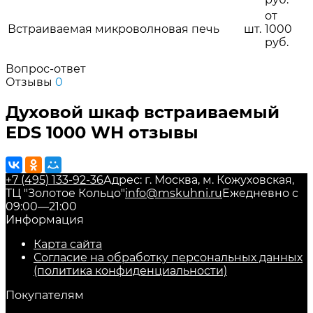
от
Встраиваемая микроволновая печь
шт.
1000
руб.
Вопрос-ответ
Отзывы
0
Духовой шкаф встраиваемый
EDS 1000 WH отзывы
+7 (495) 133-92-36
Адрес: г. Москва, м. Кожуховская,
ТЦ "Золотое Кольцо"
info@mskuhni.ru
Ежедневно с
09:00—21:00
Информация
Карта сайта
Согласие на обработку персональных данных
(политика конфиденциальности)
Покупателям