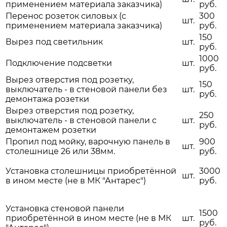
применением материала заказчика)
руб.
Перенос розеток силовых (с
300
шт.
применением материала заказчика)
руб.
150
Вырез под светильник
шт.
руб.
1000
Подключение подсветки
шт.
руб.
Вырез отверстия под розетку,
150
выключатель - в стеновой панели без
шт.
руб.
демонтажа розетки
Вырез отверстия под розетку,
250
выключатель - в стеновой панели с
шт.
руб.
демонтажем розетки
Пропил под мойку, варочную панель в
900
шт.
столешнице 26 или 38мм.
руб.
Установка столешницы приобретённой
3000
шт.
в ином месте (не в МК "Антарес")
руб.
Установка стеновой панели
1500
приобретённой в ином месте (не в МК
шт.
руб.