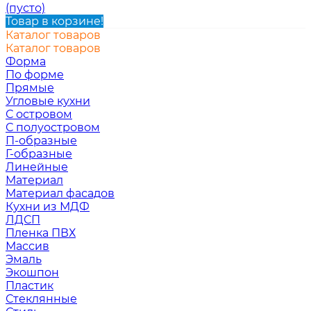
(пусто)
Товар в корзине!
Каталог товаров
Каталог товаров
Форма
По форме
Прямые
Угловые кухни
С островом
С полуостровом
П-образные
Г-образные
Линейные
Материал
Материал фасадов
Кухни из МДФ
ЛДСП
Пленка ПВХ
Массив
Эмаль
Экошпон
Пластик
Стеклянные