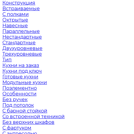
Конструкция
Встраиваемые
С полками
Октрытые
Навесные
Параллельные
Нестандартные
Стандартные
Двухуровневые
Трехуровневые
Тип
Кухни на заказ
Кухни под ключ
Готовые кухни
Модульные кухни
Поэлементно
Особенности
Без ручек
Под потолок
С барной стойкой
Со встроенной техникой
Без верхних шкафов
С фартуком
С антресолью