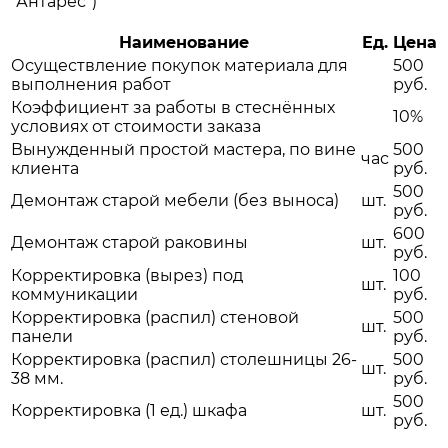
"Антарес")
Наименование
Ед.
Цена
Осуществление покупок материала для
500
выполнения работ
руб.
Коэффициент за работы в стеснённых
10%
условиях от стоимости заказа
Вынужденный простой мастера, по вине
500
час
клиента
руб.
500
Демонтаж старой мебели (без выноса)
шт.
руб.
600
Демонтаж старой раковины
шт.
руб.
Корректировка (вырез) под
100
шт.
коммуникации
руб.
Корректировка (распил) стеновой
500
шт.
панели
руб.
Корректировка (распил) столешницы 26-
500
шт.
38 мм.
руб.
500
Корректировка (1 ед.) шкафа
шт.
руб.