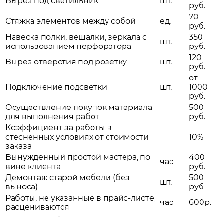
Вырез под светильник
шт.
руб.
70
Стяжка элементов между собой
ед.
руб.
Навеска полки, вешалки, зеркала с
350
шт.
использованием перфоратора
руб.
120
Вырез отверстия под розетку
шт.
руб.
от
Подключение подсветки
шт.
1000
руб.
Осуществление покупок материала
500
для выполнения работ
руб.
Коэффициент за работы в
стеснённых условиях от стоимости
10%
заказа
Вынужденный простой мастера, по
400
час
вине клиента
руб.
Демонтаж старой мебели (без
500
шт.
выноса)
руб
Работы, не указанные в прайс-листе,
час
600р.
расцениваются