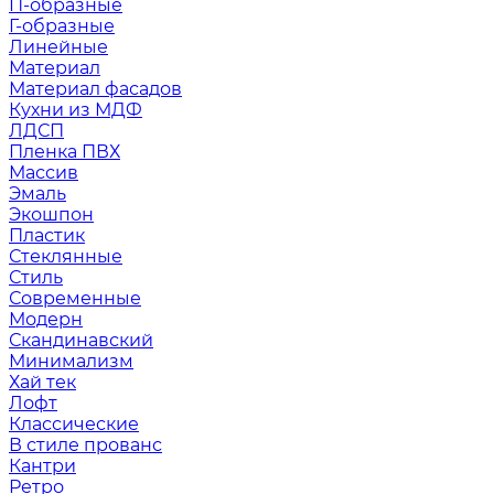
П-образные
Г-образные
Линейные
Материал
Материал фасадов
Кухни из МДФ
ЛДСП
Пленка ПВХ
Массив
Эмаль
Экошпон
Пластик
Стеклянные
Стиль
Современные
Модерн
Скандинавский
Минимализм
Хай тек
Лофт
Классические
В стиле прованс
Кантри
Ретро