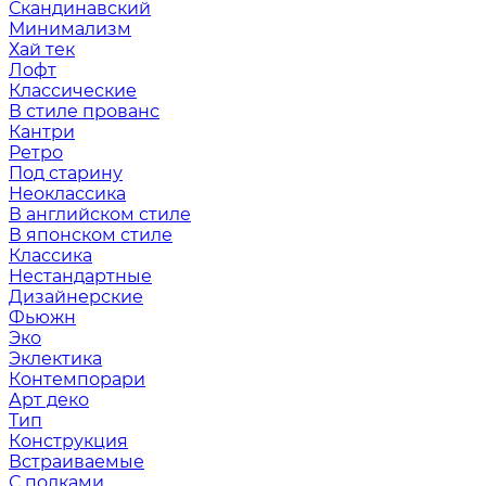
Скандинавский
Минимализм
Хай тек
Лофт
Классические
В стиле прованс
Кантри
Ретро
Под старину
Неоклассика
В английском стиле
В японском стиле
Классика
Нестандартные
Дизайнерские
Фьюжн
Эко
Эклектика
Контемпорари
Арт деко
Тип
Конструкция
Встраиваемые
С полками