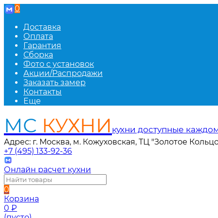
0
Доставка
Оплата
Гарантия
Сборка
Фото с установок
Акции/Распродажи
Заказать замер
Контакты
Еще
МС
КУХНИ
кухни доступные каждо
Адрес: г. Москва, м. Кожуховская, ТЦ "Золотое Кольцо
+7 (495) 133-92-36
Онлайн расчет кухни
0
Корзина
0
₽
(пусто)