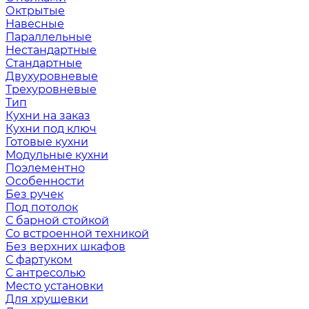
Октрытые
Навесные
Параллельные
Нестандартные
Стандартные
Двухуровневые
Трехуровневые
Тип
Кухни на заказ
Кухни под ключ
Готовые кухни
Модульные кухни
Поэлементно
Особенности
Без ручек
Под потолок
С барной стойкой
Со встроенной техникой
Без верхних шкафов
С фартуком
С антресолью
Место установки
Для хрущевки