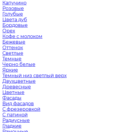
Капучино
Розовые
Голубые
Цвета дуб
Бордовые
Орех
Кофе с молоком
Бежевые
Оттенок
Светлые
Темные
Черно белые
Яркие
Темный низ светлый верх
Двухцветные
Древесные
Цветные
Фасады
Вид фасадов
С фрезеровкой
С патиной
Радиусные
Гладкие
Рамочные