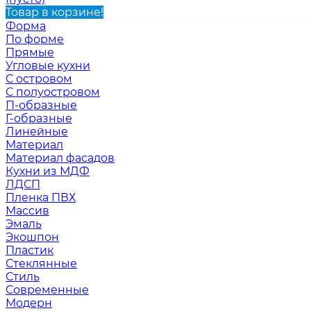
Товар в корзине!
Форма
По форме
Прямые
Угловые кухни
С островом
С полуостровом
П-образные
Г-образные
Линейные
Материал
Материал фасадов
Кухни из МДФ
ЛДСП
Пленка ПВХ
Массив
Эмаль
Экошпон
Пластик
Стеклянные
Стиль
Современные
Модерн