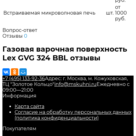
руб.
от
Встраиваемая микроволновая печь
шт.
1000
руб.
Вопрос-ответ
Отзывы
0
Газовая варочная поверхность
Lex GVG 324 BBL отзывы
+7 (495) 133-92-36
Адрес: г. Москва, м. Кожуховская,
ТЦ "Золотое Кольцо"
info@mskuhni.ru
Ежедневно с
09:00—21:00
Информация
Карта сайта
Согласие на обработку персональных данных
(политика конфиденциальности)
Покупателям