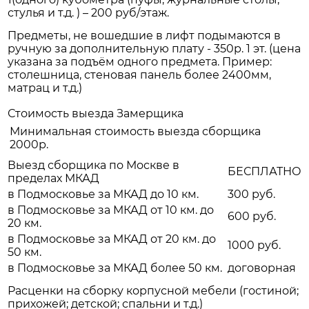
стулья и т.д. ) – 200 руб/этаж.
Предметы, не вошедшие в лифт подымаются в
ручную за дополнительную плату - 350р. 1 эт. (цена
указана за подъём одного предмета. Пример:
столешница, стеновая панель более 2400мм,
матрац и т.д.)
Стоимость выезда Замерщика
Минимальная стоимость выезда сборщика
2000р.
Выезд сборщика по Москве в
БЕСПЛАТНО
пределах МКАД
в Подмосковье за МКАД до 10 км.
300 руб.
в Подмосковье за МКАД от 10 км. до
600 руб.
20 км.
в Подмосковье за МКАД от 20 км. до
1000 руб.
50 км.
в Подмосковье за МКАД более 50 км.
договорная
Расценки на сборку корпусной мебели (гостиной;
прихожей; детской; спальни и т.д.)