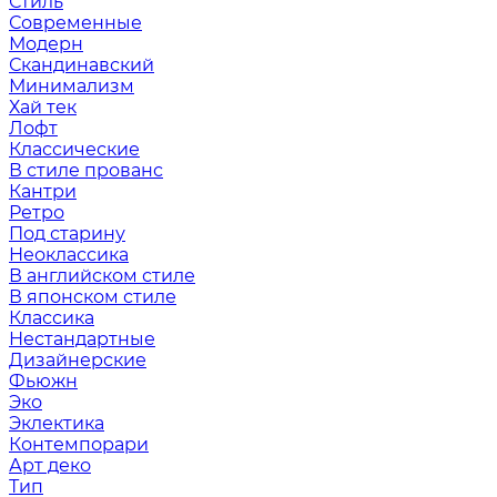
Стиль
Современные
Модерн
Скандинавский
Минимализм
Хай тек
Лофт
Классические
В стиле прованс
Кантри
Ретро
Под старину
Неоклассика
В английском стиле
В японском стиле
Классика
Нестандартные
Дизайнерские
Фьюжн
Эко
Эклектика
Контемпорари
Арт деко
Тип