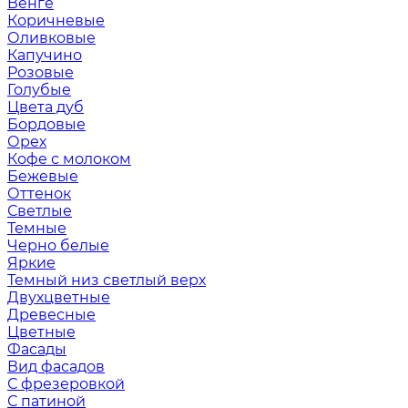
Венге
Коричневые
Оливковые
Капучино
Розовые
Голубые
Цвета дуб
Бордовые
Орех
Кофе с молоком
Бежевые
Оттенок
Светлые
Темные
Черно белые
Яркие
Темный низ светлый верх
Двухцветные
Древесные
Цветные
Фасады
Вид фасадов
С фрезеровкой
С патиной