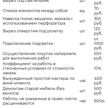
Вырез под светильник
шт.
руб.
70
Стяжка элементов между собой
ед.
руб.
Навеска полки, вешалки, зеркала с
350
шт.
использованием перфоратора
руб.
120
Вырез отверстия под розетку
шт.
руб.
от
Подключение подсветки
шт.
1000
руб.
Осуществление покупок материала
500
для выполнения работ
руб.
Коэффициент за работы в
стеснённых условиях от стоимости
10%
заказа
Вынужденный простой мастера, по
400
час
вине клиента
руб.
Демонтаж старой мебели (без
500
шт.
выноса)
руб
Работы, не указанные в прайс-листе,
час
600р.
расцениваются