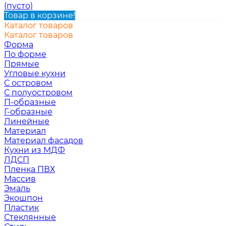
(пусто)
Товар в корзине!
Каталог товаров
Каталог товаров
Форма
По форме
Прямые
Угловые кухни
С островом
С полуостровом
П-образные
Г-образные
Линейные
Материал
Материал фасадов
Кухни из МДФ
ЛДСП
Пленка ПВХ
Массив
Эмаль
Экошпон
Пластик
Стеклянные