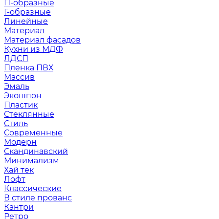
П-образные
Г-образные
Линейные
Материал
Материал фасадов
Кухни из МДФ
ЛДСП
Пленка ПВХ
Массив
Эмаль
Экошпон
Пластик
Стеклянные
Стиль
Современные
Модерн
Скандинавский
Минимализм
Хай тек
Лофт
Классические
В стиле прованс
Кантри
Ретро