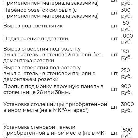
применением материала заказчика)
руб.
Перенос розеток силовых (с
300
шт.
применением материала заказчика)
руб.
150
Вырез под светильник
шт.
руб.
1000
Подключение подсветки
шт.
руб.
Вырез отверстия под розетку,
150
выключатель - в стеновой панели без
шт.
руб.
демонтажа розетки
Вырез отверстия под розетку,
250
выключатель - в стеновой панели с
шт.
руб.
демонтажем розетки
Пропил под мойку, варочную панель в
900
шт.
столешнице 26 или 38мм.
руб.
Установка столешницы приобретённой
3000
шт.
в ином месте (не в МК "Антарес")
руб.
Установка стеновой панели
1500
приобретённой в ином месте (не в МК
шт.
руб.