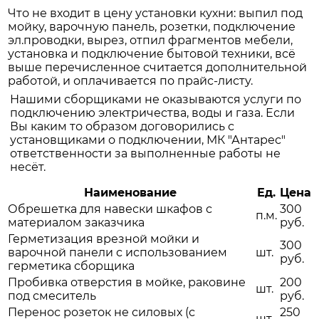
Что не входит в цену установки кухни: выпил под
мойку, варочную панель, розетки, подключение
эл.проводки, вырез, отпил фрагментов мебели,
установка и подключение бытовой техники, всё
выше перечисленное считается дополнительной
работой, и оплачивается по прайс-листу.
Нашими сборщиками не оказываются услуги по
подключению электричества, воды и газа. Если
Вы каким то образом договорились с
установщиками о подключении, МК "Антарес"
ответственности за выполненные работы не
несёт.
Наименование
Ед.
Цена
Обрешетка для навески шкафов с
300
п.м.
материалом заказчика
руб.
Герметизация врезной мойки и
300
варочной панели с использованием
шт.
руб.
герметика сборщика
Пробивка отверстия в мойке, раковине
200
шт.
под смеситель
руб.
Перенос розеток не силовых (с
250
шт.