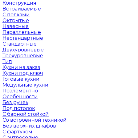
Конструкция
Встраиваемые
С полками
Октрытые
Навесные
Параллельные
Нестандартные
Стандартные
Двухуровневые
Трехуровневые
Тип
Кухни на заказ
Кухни под ключ
Готовые кухни
Модульные кухни
Поэлементно
Особенности
Без ручек
Под потолок
С барной стойкой
Со встроенной техникой
Без верхних шкафов
С фартуком
С антресолью