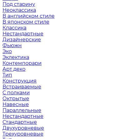
Под старину
Неоклассика
В английском стиле
В японском стиле
Классика
Нестандартные
Дизайнерские
Фьюжн
Эко
Эклектика
Контемпорари
Арт деко
Тип
Конструкция
Встраиваемые
С полками
Октрытые
Навесные
Параллельные
Нестандартные
Стандартные
Двухуровневые
Трехуровневые