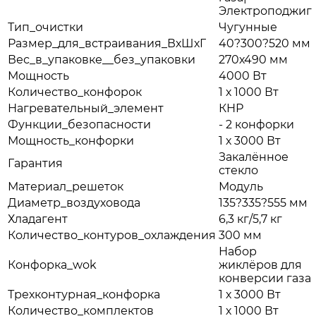
Электроподжиг
Тип_очистки
Чугунные
Размер_для_встраивания_ВхШхГ
40?300?520 мм
Вес_в_упаковке__без_упаковки
270х490 мм
Мощность
4000 Вт
Количество_конфорок
1 х 1000 Вт
Нагревательный_элемент
КНР
Функции_безопасности
- 2 конфорки
Мощность_конфорки
1 х 3000 Вт
Закалённое
Гарантия
стекло
Материал_решеток
Модуль
Диаметр_воздуховода
135?335?555 мм
Хладагент
6,3 кг/5,7 кг
Количество_контуров_охлаждения
300 мм
Набор
Конфорка_wok
жиклёров для
конверсии газа
Трехконтурная_конфорка
1 х 3000 Вт
Количество_комплектов
1 х 1000 Вт