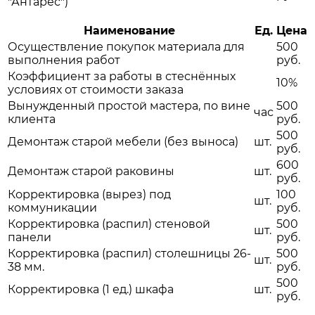
"Антарес")
Наименование
Ед.
Цена
Осуществление покупок материала для
500
выполнения работ
руб.
Коэффициент за работы в стеснённых
10%
условиях от стоимости заказа
Вынужденный простой мастера, по вине
500
час
клиента
руб.
500
Демонтаж старой мебели (без выноса)
шт.
руб.
600
Демонтаж старой раковины
шт.
руб.
Корректировка (вырез) под
100
шт.
коммуникации
руб.
Корректировка (распил) стеновой
500
шт.
панели
руб.
Корректировка (распил) столешницы 26-
500
шт.
38 мм.
руб.
500
Корректировка (1 ед.) шкафа
шт.
руб.