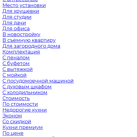
Место установки
Для хрущевки
Для студии
Для дачи
Для офиса
В новостройку
В съемную квартиру
Для загородного дома
Комплектация
С пеналом
С буфетом
С вытяжкой
С мойкой
С посудомоечной машиной
С духовым шкафом
С холодильником
Стоимость
По стоимости
Недорогие кухни
Эконом
Со скидкой
Кухни премиум
По цене