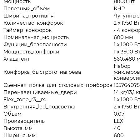
Мощность
8000 Вт
Полезный_объём
КНР
Ширина_противня
Чугунные
Количество_конфорок
2 х 1750 Вт
Таймер_конфорок
- 4 конфо
Номинальная_мощность
600 мм
Функции_безопасности
1 х 1000 В
Мощность_конфорки
1 х 3500 В
Хладагент
560х480 
Набор
Конфорка_быстрого_нагрева
жиклёров
конверси
Съемная_полка_для_столовых_приборов
135?640?
Перенавешиваемые_двери
14 кг/13,1 к
Flex_zone_r3__r4
1 х 1000 В
Внутренняя_led_подсветка
2 х 1750 Вт
Объем
0,07
Производитель
LEX
Высота, мм
40
Ширина, мм
600