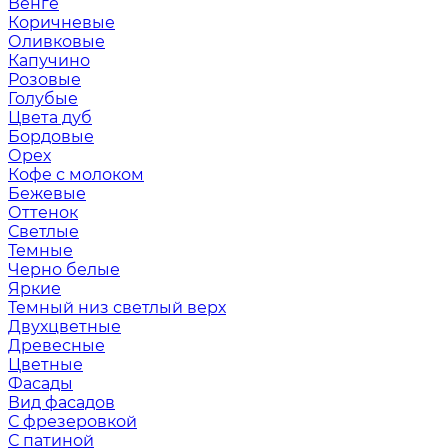
Венге
Коричневые
Оливковые
Капучино
Розовые
Голубые
Цвета дуб
Бордовые
Орех
Кофе с молоком
Бежевые
Оттенок
Светлые
Темные
Черно белые
Яркие
Темный низ светлый верх
Двухцветные
Древесные
Цветные
Фасады
Вид фасадов
С фрезеровкой
С патиной