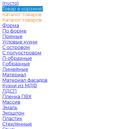
(пусто)
Товар в корзине!
Каталог товаров
Каталог товаров
Форма
По форме
Прямые
Угловые кухни
С островом
С полуостровом
П-образные
Г-образные
Линейные
Материал
Материал фасадов
Кухни из МДФ
ЛДСП
Пленка ПВХ
Массив
Эмаль
Экошпон
Пластик
Стеклянные