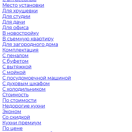
Место установки
Для хрущевки
Для студии
Для дачи
Для офиса
В новостройку
В съемную квартиру
Для загородного дома
Комплектация
С пеналом
С буфетом
С вытяжкой
С мойкой
С посудомоечной машиной
С духовым шкафом
С холодильником
Стоимость
По стоимости
Недорогие кухни
Эконом
Со скидкой
Кухни премиум
По цене