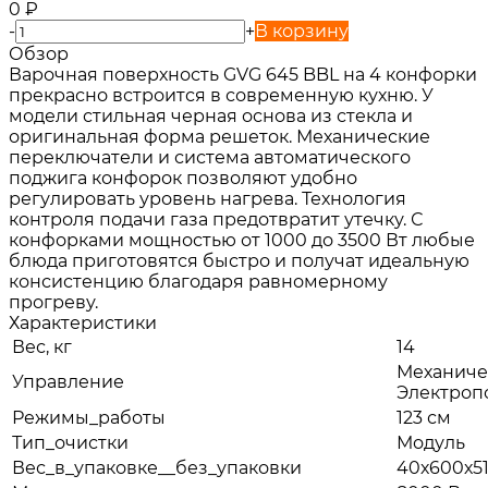
0
₽
-
+
В корзину
Обзор
Варочная поверхность GVG 645 BBL на 4 конфорки
прекрасно встроится в современную кухню. У
модели стильная черная основа из стекла и
оригинальная форма решеток. Механические
переключатели и система автоматического
поджига конфорок позволяют удобно
регулировать уровень нагрева. Технология
контроля подачи газа предотвратит утечку. С
конфорками мощностью от 1000 до 3500 Вт любые
блюда приготовятся быстро и получат идеальную
консистенцию благодаря равномерному
прогреву.
Характеристики
Вес, кг
14
Механиче
Управление
Электроп
Режимы_работы
123 см
Тип_очистки
Модуль
Вес_в_упаковке__без_упаковки
40х600х5