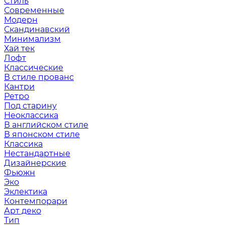
Стиль
Современные
Модерн
Скандинавский
Минимализм
Хай тек
Лофт
Классические
В стиле прованс
Кантри
Ретро
Под старину
Неоклассика
В английском стиле
В японском стиле
Классика
Нестандартные
Дизайнерские
Фьюжн
Эко
Эклектика
Контемпорари
Арт деко
Тип