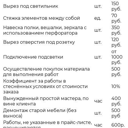
150
Вырез под светильник
шт.
руб.
70
Стяжка элементов между собой
ед.
руб.
Навеска полки, вешалки, зеркала с
350
шт.
использованием перфоратора
руб.
120
Вырез отверстия под розетку
шт.
руб.
от
Подключение подсветки
шт.
1000
руб.
Осуществление покупок материала
500
для выполнения работ
руб.
Коэффициент за работы в
стеснённых условиях от стоимости
10%
заказа
Вынужденный простой мастера, по
400
час
вине клиента
руб.
Демонтаж старой мебели (без
500
шт.
выноса)
руб
Работы, не указанные в прайс-листе,
час
600р.
расцениваются