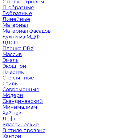
С полуостровом
П-образные
Г-образные
Линейные
Материал
Материал фасадов
Кухни из МДФ
ЛДСП
Пленка ПВХ
Массив
Эмаль
Экошпон
Пластик
Стеклянные
Стиль
Современные
Модерн
Скандинавский
Минимализм
Хай тек
Лофт
Классические
В стиле прованс
Кантри