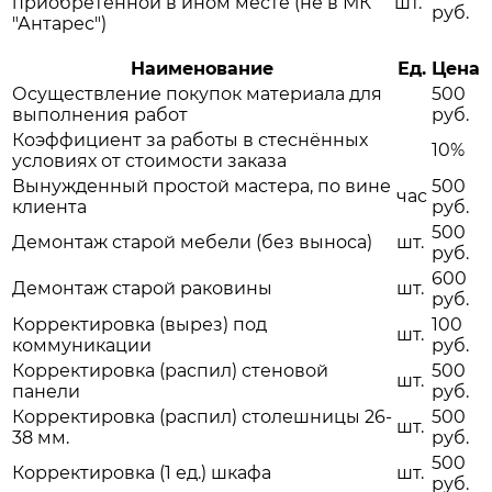
приобретённой в ином месте (не в МК
шт.
руб.
"Антарес")
Наименование
Ед.
Цена
Осуществление покупок материала для
500
выполнения работ
руб.
Коэффициент за работы в стеснённых
10%
условиях от стоимости заказа
Вынужденный простой мастера, по вине
500
час
клиента
руб.
500
Демонтаж старой мебели (без выноса)
шт.
руб.
600
Демонтаж старой раковины
шт.
руб.
Корректировка (вырез) под
100
шт.
коммуникации
руб.
Корректировка (распил) стеновой
500
шт.
панели
руб.
Корректировка (распил) столешницы 26-
500
шт.
38 мм.
руб.
500
Корректировка (1 ед.) шкафа
шт.
руб.