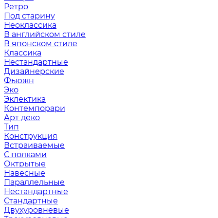
Ретро
Под старину
Неоклассика
В английском стиле
В японском стиле
Классика
Нестандартные
Дизайнерские
Фьюжн
Эко
Эклектика
Контемпорари
Арт деко
Тип
Конструкция
Встраиваемые
С полками
Октрытые
Навесные
Параллельные
Нестандартные
Стандартные
Двухуровневые