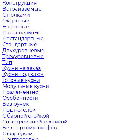
Конструкция
Встраиваемые
С полками
Октрытые
Навесные
Параллельные
Нестандартные
Стандартные
Двухуровневые
Трехуровневые
Тип
Кухни на заказ
Кухни под ключ
Готовые кухни
Модульные кухни
Поэлементно
Особенности
Без ручек
Под потолок
С барной стойкой
Со встроенной техникой
Без верхних шкафов
С фартуком
С антресолью