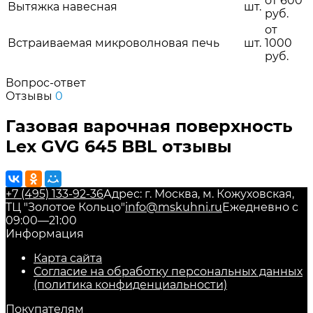
от 600
Вытяжка навесная
шт.
руб.
от
Встраиваемая микроволновая печь
шт.
1000
руб.
Вопрос-ответ
Отзывы
0
Газовая варочная поверхность
Lex GVG 645 BBL отзывы
+7 (495) 133-92-36
Адрес: г. Москва, м. Кожуховская,
ТЦ "Золотое Кольцо"
info@mskuhni.ru
Ежедневно с
09:00—21:00
Информация
Карта сайта
Согласие на обработку персональных данных
(политика конфиденциальности)
Покупателям