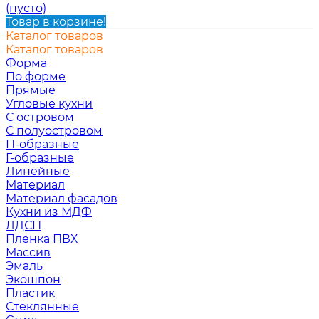
(пусто)
Товар в корзине!
Каталог товаров
Каталог товаров
Форма
По форме
Прямые
Угловые кухни
С островом
С полуостровом
П-образные
Г-образные
Линейные
Материал
Материал фасадов
Кухни из МДФ
ЛДСП
Пленка ПВХ
Массив
Эмаль
Экошпон
Пластик
Стеклянные