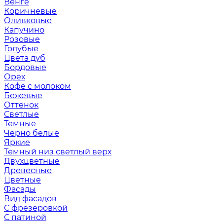
Венге
Коричневые
Оливковые
Капучино
Розовые
Голубые
Цвета дуб
Бордовые
Орех
Кофе с молоком
Бежевые
Оттенок
Светлые
Темные
Черно белые
Яркие
Темный низ светлый верх
Двухцветные
Древесные
Цветные
Фасады
Вид фасадов
С фрезеровкой
С патиной