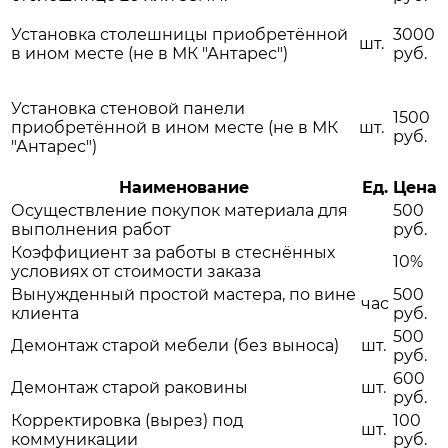
Установка столешницы приобретённой
3000
шт.
в ином месте (не в МК "Антарес")
руб.
Установка стеновой панели
1500
приобретённой в ином месте (не в МК
шт.
руб.
"Антарес")
Наименование
Ед.
Цена
Осуществление покупок материала для
500
выполнения работ
руб.
Коэффициент за работы в стеснённых
10%
условиях от стоимости заказа
Вынужденный простой мастера, по вине
500
час
клиента
руб.
500
Демонтаж старой мебели (без выноса)
шт.
руб.
600
Демонтаж старой раковины
шт.
руб.
Корректировка (вырез) под
100
шт.
коммуникации
руб.