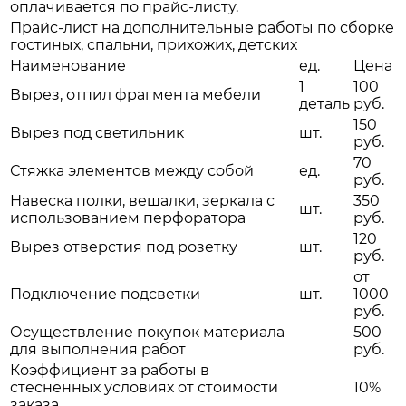
оплачивается по прайс-листу.
Прайс-лист на дополнительные работы по сборке
гостиных, спальни, прихожих, детских
Наименование
ед.
Цена
1
100
Вырез, отпил фрагмента мебели
деталь
руб.
150
Вырез под светильник
шт.
руб.
70
Стяжка элементов между собой
ед.
руб.
Навеска полки, вешалки, зеркала с
350
шт.
использованием перфоратора
руб.
120
Вырез отверстия под розетку
шт.
руб.
от
Подключение подсветки
шт.
1000
руб.
Осуществление покупок материала
500
для выполнения работ
руб.
Коэффициент за работы в
стеснённых условиях от стоимости
10%
заказа