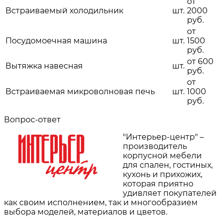
от
Встраиваемый холодильник
шт.
2000
руб.
от
Посудомоечная машина
шт.
1500
руб.
от 600
Вытяжка навесная
шт.
руб.
от
Встраиваемая микроволновая печь
шт.
1000
руб.
Вопрос-ответ
"Интерьер-центр" –
производитель
корпусной мебели
для спален, гостиных,
кухонь и прихожих,
которая приятно
удивляет покупателей
как своим исполнением, так и многообразием
выбора моделей, материалов и цветов.