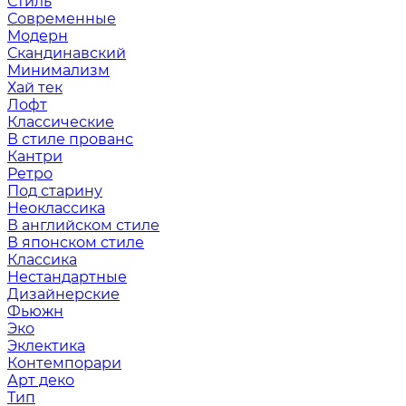
Стиль
Современные
Модерн
Скандинавский
Минимализм
Хай тек
Лофт
Классические
В стиле прованс
Кантри
Ретро
Под старину
Неоклассика
В английском стиле
В японском стиле
Классика
Нестандартные
Дизайнерские
Фьюжн
Эко
Эклектика
Контемпорари
Арт деко
Тип