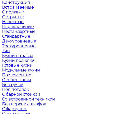
Конструкция
Встраиваемые
С полками
Октрытые
Навесные
Параллельные
Нестандартные
Стандартные
Двухуровневые
Трехуровневые
Тип
Кухни на заказ
Кухни под ключ
Готовые кухни
Модульные кухни
Поэлементно
Особенности
Без ручек
Под потолок
С барной стойкой
Со встроенной техникой
Без верхних шкафов
С фартуком
С антресолью