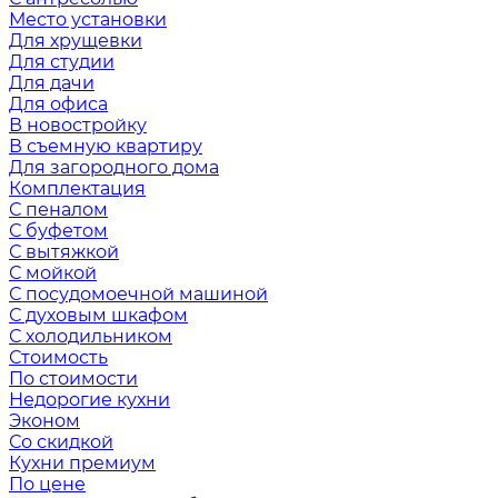
Место установки
Для хрущевки
Для студии
Для дачи
Для офиса
В новостройку
В съемную квартиру
Для загородного дома
Комплектация
С пеналом
С буфетом
С вытяжкой
С мойкой
С посудомоечной машиной
С духовым шкафом
С холодильником
Стоимость
По стоимости
Недорогие кухни
Эконом
Со скидкой
Кухни премиум
По цене