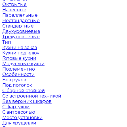
Октрытые
Навесные
Параллельные
Нестандартные
Стандартные
Двухуровневые
Трехуровневые
Тип
Кухни на заказ
Кухни под ключ
Готовые кухни
Модульные кухни
Поэлементно
Особенности
Без ручек
Под потолок
С барной стойкой
Со встроенной техникой
Без верхних шкафов
С фартуком
С антресолью
Место установки
Для хрущевки