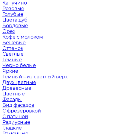
Капучино
Розовые
Голубые
Цвета дуб
Бордовые
Орех
Кофе с молоком
Бежевые
Оттенок
Светлые
Темные
Черно белые
Яркие
Темный низ светлый верх
Двухцветные
Древесные
Цветные
Фасады
Вид фасадов
С фрезеровкой
С патиной
Радиусные
Гладкие
Рамочные