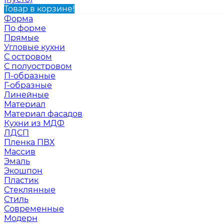
Товар в корзине!
Форма
По форме
Прямые
Угловые кухни
С островом
С полуостровом
П-образные
Г-образные
Линейные
Материал
Материал фасадов
Кухни из МДФ
ЛДСП
Пленка ПВХ
Массив
Эмаль
Экошпон
Пластик
Стеклянные
Стиль
Современные
Модерн