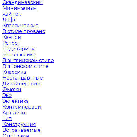
Скандинавский
Минимализм
Хай тек
Лофт
Классические
В стиле прованс
Кантри
Ретро
Под старину
Неоклассика
В английском стиле
В японском стиле
Классика
Нестандартные
Дизайнерские
Фьюжн
Эко
Эклектика
Контемпорари
Арт деко
Тип
Конструкция
Встраиваемые
С полками