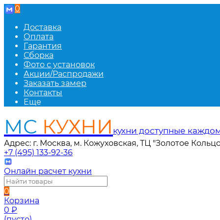
0
Доставка
Оплата
Гарантия
Сборка
Фото с установок
Акции/Распродажи
Заказать замер
Контакты
Еще
МС
КУХНИ
кухни доступные каждо
Адрес: г. Москва, м. Кожуховская, ТЦ "Золотое Кольцо
+7 (495) 133-92-36
Онлайн расчет кухни
0
Корзина
0
₽
(пусто)