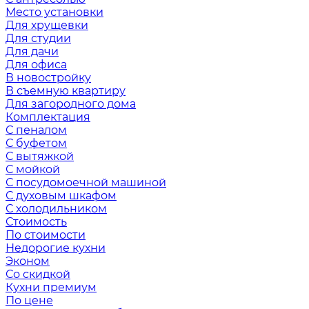
Место установки
Для хрущевки
Для студии
Для дачи
Для офиса
В новостройку
В съемную квартиру
Для загородного дома
Комплектация
С пеналом
С буфетом
С вытяжкой
С мойкой
С посудомоечной машиной
С духовым шкафом
С холодильником
Стоимость
По стоимости
Недорогие кухни
Эконом
Со скидкой
Кухни премиум
По цене