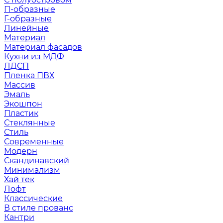
П-образные
Г-образные
Линейные
Материал
Материал фасадов
Кухни из МДФ
ЛДСП
Пленка ПВХ
Массив
Эмаль
Экошпон
Пластик
Стеклянные
Стиль
Современные
Модерн
Скандинавский
Минимализм
Хай тек
Лофт
Классические
В стиле прованс
Кантри