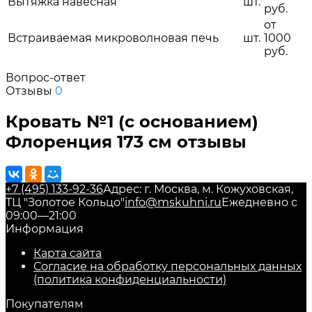
Вытяжка навесная
шт.
руб.
от
Встраиваемая микроволновая печь
шт.
1000
руб.
Вопрос-ответ
Отзывы
0
Кровать №1 (с основанием)
Флоренция 173 см отзывы
+7 (495) 133-92-36
Адрес: г. Москва, м. Кожуховская,
ТЦ "Золотое Кольцо"
info@mskuhni.ru
Ежедневно с
09:00—21:00
Информация
Карта сайта
Согласие на обработку персональных данных
(политика конфиденциальности)
Покупателям