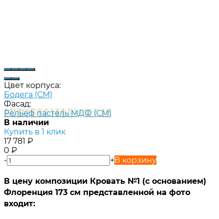
Цвет корпуса:
Бодега (СМ)
Фасад:
Рельеф пастель МДФ (СМ)
В наличии
Купить в 1 клик
17 781
₽
0
₽
-
+
В корзину
В цену композиции Кровать №1 (с основанием)
Флоренция 173 см представленной на фото
входит: