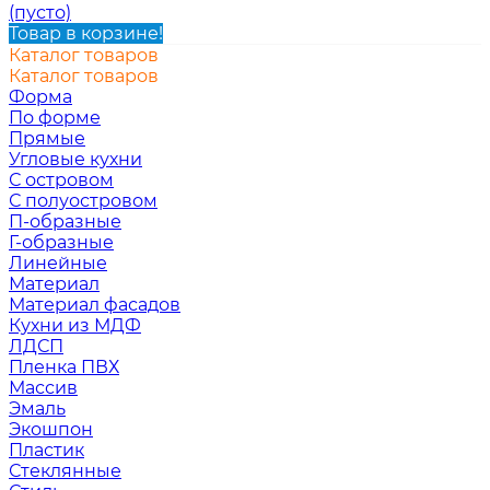
(пусто)
Товар в корзине!
Каталог товаров
Каталог товаров
Форма
По форме
Прямые
Угловые кухни
С островом
С полуостровом
П-образные
Г-образные
Линейные
Материал
Материал фасадов
Кухни из МДФ
ЛДСП
Пленка ПВХ
Массив
Эмаль
Экошпон
Пластик
Стеклянные