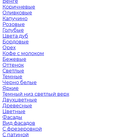
Венге
Коричневые
Оливковые
Капучино
Розовые
Голубые
Цвета дуб
Бордовые
Орех
Кофе с молоком
Бежевые
Оттенок
Светлые
Темные
Черно белые
Яркие
Темный низ светлый верх
Двухцветные
Древесные
Цветные
Фасады
Вид фасадов
С фрезеровкой
С патиной