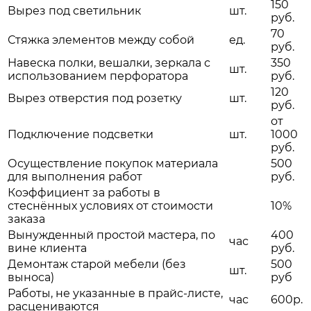
150
Вырез под светильник
шт.
руб.
70
Стяжка элементов между собой
ед.
руб.
Навеска полки, вешалки, зеркала с
350
шт.
использованием перфоратора
руб.
120
Вырез отверстия под розетку
шт.
руб.
от
Подключение подсветки
шт.
1000
руб.
Осуществление покупок материала
500
для выполнения работ
руб.
Коэффициент за работы в
стеснённых условиях от стоимости
10%
заказа
Вынужденный простой мастера, по
400
час
вине клиента
руб.
Демонтаж старой мебели (без
500
шт.
выноса)
руб
Работы, не указанные в прайс-листе,
час
600р.
расцениваются