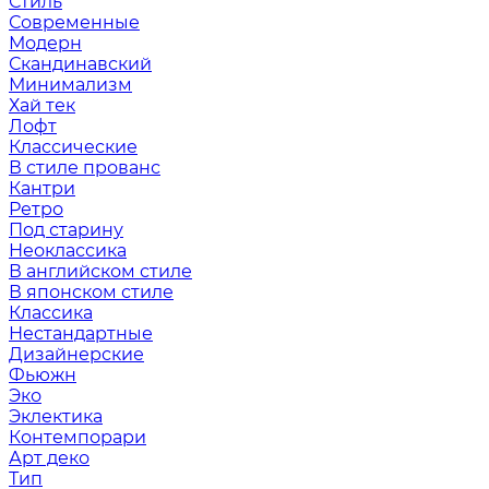
Стиль
Современные
Модерн
Скандинавский
Минимализм
Хай тек
Лофт
Классические
В стиле прованс
Кантри
Ретро
Под старину
Неоклассика
В английском стиле
В японском стиле
Классика
Нестандартные
Дизайнерские
Фьюжн
Эко
Эклектика
Контемпорари
Арт деко
Тип