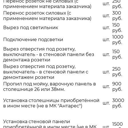
Перенос розеток не силовых (с
250
шт.
применением материала заказчика)
руб.
Перенос розеток силовых (с
300
шт.
применением материала заказчика)
руб.
150
Вырез под светильник
шт.
руб.
1000
Подключение подсветки
шт.
руб.
Вырез отверстия под розетку,
150
выключатель - в стеновой панели без
шт.
руб.
демонтажа розетки
Вырез отверстия под розетку,
250
выключатель - в стеновой панели с
шт.
руб.
демонтажем розетки
Пропил под мойку, варочную панель в
900
шт.
столешнице 26 или 38мм.
руб.
Установка столешницы приобретённой
3000
шт.
в ином месте (не в МК "Антарес")
руб.
Установка стеновой панели
1500
приобретённой в ином месте (не в МК
шт.