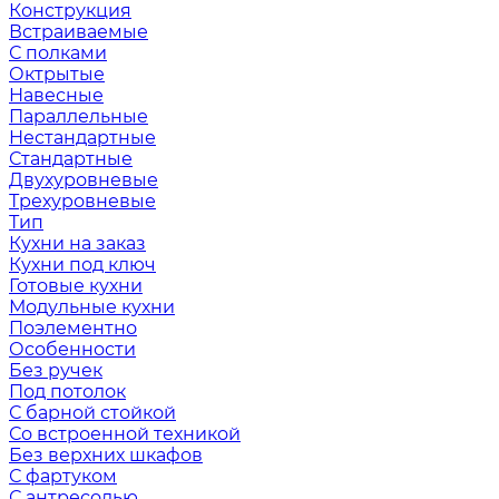
Конструкция
Встраиваемые
С полками
Октрытые
Навесные
Параллельные
Нестандартные
Стандартные
Двухуровневые
Трехуровневые
Тип
Кухни на заказ
Кухни под ключ
Готовые кухни
Модульные кухни
Поэлементно
Особенности
Без ручек
Под потолок
С барной стойкой
Со встроенной техникой
Без верхних шкафов
С фартуком
С антресолью