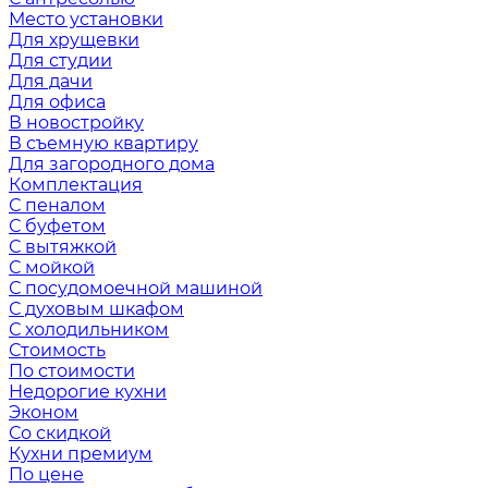
Место установки
Для хрущевки
Для студии
Для дачи
Для офиса
В новостройку
В съемную квартиру
Для загородного дома
Комплектация
С пеналом
С буфетом
С вытяжкой
С мойкой
С посудомоечной машиной
С духовым шкафом
С холодильником
Стоимость
По стоимости
Недорогие кухни
Эконом
Со скидкой
Кухни премиум
По цене