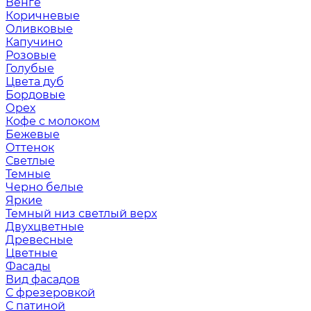
Венге
Коричневые
Оливковые
Капучино
Розовые
Голубые
Цвета дуб
Бордовые
Орех
Кофе с молоком
Бежевые
Оттенок
Светлые
Темные
Черно белые
Яркие
Темный низ светлый верх
Двухцветные
Древесные
Цветные
Фасады
Вид фасадов
С фрезеровкой
С патиной