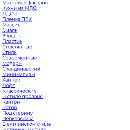
Материал фасадов
Кухни из МДФ
ЛДСП
Пленка ПВХ
Массив
Эмаль
Экошпон
Пластик
Стеклянные
Стиль
Современные
Модерн
Скандинавский
Минимализм
Хай тек
Лофт
Классические
В стиле прованс
Кантри
Ретро
Под старину
Неоклассика
В английском стиле
В японском стиле