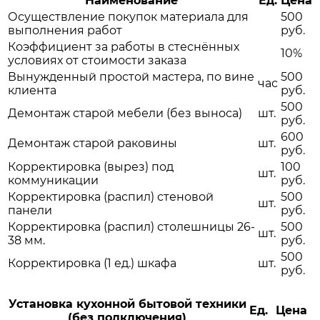
Наименование
Ед.
Цена
Осуществление покупок материала для
500
выполнения работ
руб.
Коэффициент за работы в стеснённых
10%
условиях от стоимости заказа
Вынужденный простой мастера, по вине
500
час
клиента
руб.
500
Демонтаж старой мебели (без выноса)
шт.
руб.
600
Демонтаж старой раковины
шт.
руб.
Корректировка (вырез) под
100
шт.
коммуникации
руб.
Корректировка (распил) стеновой
500
шт.
панели
руб.
Корректировка (распил) столешницы 26-
500
шт.
38 мм.
руб.
500
Корректировка (1 ед.) шкафа
шт.
руб.
Установка кухонной бытовой техники
Ед.
Цена
(без подключения)