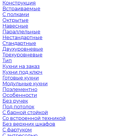
Конструкция
Встраиваемые
С полками
Октрытые
Навесные
Параллельные
Нестандартные
Стандартные
Двухуровневые
Трехуровневые
Тип
Кухни на заказ
Кухни под ключ
Готовые кухни
Модульные кухни
Поэлементно
Особенности
Без ручек
Под потолок
С барной стойкой
Со встроенной техникой
Без верхних шкафов
С фартуком
С антресолью