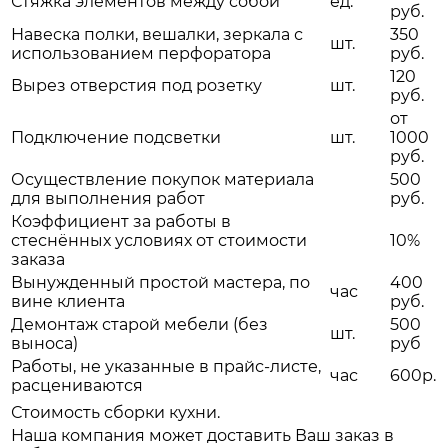
Стяжка элементов между собой
ед.
руб.
Навеска полки, вешалки, зеркала с
350
шт.
использованием перфоратора
руб.
120
Вырез отверстия под розетку
шт.
руб.
от
Подключение подсветки
шт.
1000
руб.
Осуществление покупок материала
500
для выполнения работ
руб.
Коэффициент за работы в
стеснённых условиях от стоимости
10%
заказа
Вынужденный простой мастера, по
400
час
вине клиента
руб.
Демонтаж старой мебели (без
500
шт.
выноса)
руб
Работы, не указанные в прайс-листе,
час
600р.
расцениваются
Стоимость сборки кухни.
Наша компания может доставить Ваш заказ в