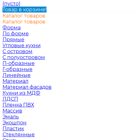
(пусто)
Товар в корзине!
Каталог товаров
Каталог товаров
Форма
По форме
Прямые
Угловые кухни
С островом
С полуостровом
П-образные
Г-образные
Линейные
Материал
Материал фасадов
Кухни из МДФ
ЛДСП
Пленка ПВХ
Массив
Эмаль
Экошпон
Пластик
Стеклянные