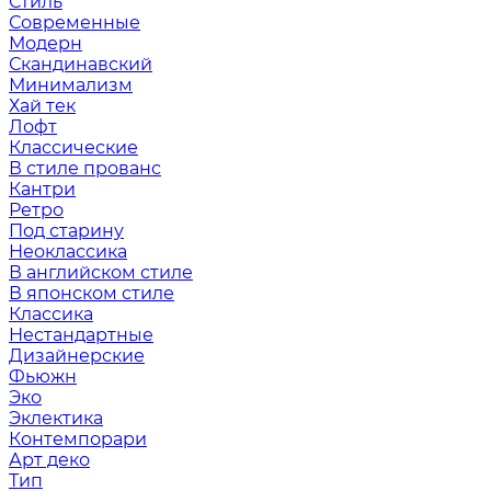
Стиль
Современные
Модерн
Скандинавский
Минимализм
Хай тек
Лофт
Классические
В стиле прованс
Кантри
Ретро
Под старину
Неоклассика
В английском стиле
В японском стиле
Классика
Нестандартные
Дизайнерские
Фьюжн
Эко
Эклектика
Контемпорари
Арт деко
Тип