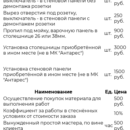
выключатель - в стеновой панели без
шт.
руб.
демонтажа розетки
Вырез отверстия под розетку,
250
выключатель - в стеновой панели с
шт.
руб.
демонтажем розетки
Пропил под мойку, варочную панель в
900
шт.
столешнице 26 или 38мм.
руб.
Установка столешницы приобретённой
3000
шт.
в ином месте (не в МК "Антарес")
руб.
Установка стеновой панели
1500
приобретённой в ином месте (не в МК
шт.
руб.
"Антарес")
Наименование
Ед.
Цена
Осуществление покупок материала для
500
выполнения работ
руб.
Коэффициент за работы в стеснённых
10%
условиях от стоимости заказа
Вынужденный простой мастера, по вине
500
час
клиента
руб.