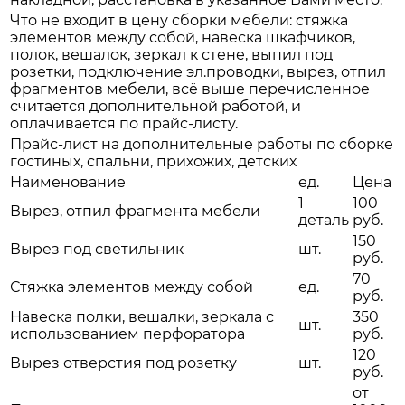
Что не входит в цену сборки мебели: стяжка
элементов между собой, навеска шкафчиков,
полок, вешалок, зеркал к стене, выпил под
розетки, подключение эл.проводки, вырез, отпил
фрагментов мебели, всё выше перечисленное
считается дополнительной работой, и
оплачивается по прайс-листу.
Прайс-лист на дополнительные работы по сборке
гостиных, спальни, прихожих, детских
Наименование
ед.
Цена
1
100
Вырез, отпил фрагмента мебели
деталь
руб.
150
Вырез под светильник
шт.
руб.
70
Стяжка элементов между собой
ед.
руб.
Навеска полки, вешалки, зеркала с
350
шт.
использованием перфоратора
руб.
120
Вырез отверстия под розетку
шт.
руб.
от