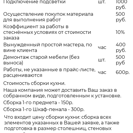
Подключение подсветки
шт.
1000
руб.
Осуществление покупок материала
500
для выполнения работ
руб.
Коэффициент за работы в
стеснённых условиях от стоимости
10%
заказа
Вынужденный простой мастера, по
400
час
вине клиента
руб.
Демонтаж старой мебели (без
500
шт.
выноса)
руб
Работы, не указанные в прайс-листе,
час
600р.
расцениваются
Стоимость сборки кухни.
Наша компания может доставить Ваш заказ в
собранном виде, подготовленным к установке.
Сборка 1-го предмета - 150р.
Сборка 1-го Шкаф-пенала - 300р.
Что входит цену сборки кухни: сборка всех
элементов указанных в Вашей заявке, а также
подготовка в размер столешниц, стеновых