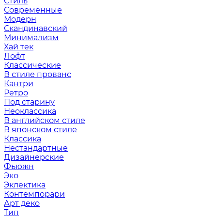
Стиль
Современные
Модерн
Скандинавский
Минимализм
Хай тек
Лофт
Классические
В стиле прованс
Кантри
Ретро
Под старину
Неоклассика
В английском стиле
В японском стиле
Классика
Нестандартные
Дизайнерские
Фьюжн
Эко
Эклектика
Контемпорари
Арт деко
Тип