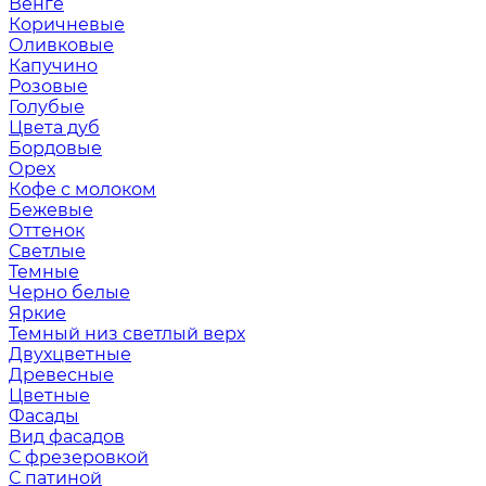
Венге
Коричневые
Оливковые
Капучино
Розовые
Голубые
Цвета дуб
Бордовые
Орех
Кофе с молоком
Бежевые
Оттенок
Светлые
Темные
Черно белые
Яркие
Темный низ светлый верх
Двухцветные
Древесные
Цветные
Фасады
Вид фасадов
С фрезеровкой
С патиной