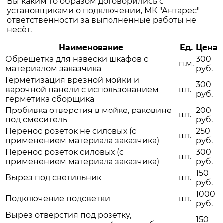
Вы каким то образом договорились с
установщиками о подключении, МК "Антарес"
ответственности за выполненные работы не
несёт.
Наименование
Ед.
Цена
Обрешетка для навески шкафов с
300
п.м.
материалом заказчика
руб.
Герметизация врезной мойки и
300
варочной панели с использованием
шт.
руб.
герметика сборщика
Пробивка отверстия в мойке, раковине
200
шт.
под смеситель
руб.
Перенос розеток не силовых (с
250
шт.
применением материала заказчика)
руб.
Перенос розеток силовых (с
300
шт.
применением материала заказчика)
руб.
150
Вырез под светильник
шт.
руб.
1000
Подключение подсветки
шт.
руб.
Вырез отверстия под розетку,
150