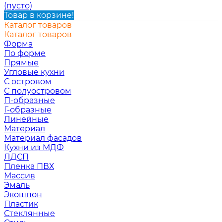
(пусто)
Товар в корзине!
Каталог товаров
Каталог товаров
Форма
По форме
Прямые
Угловые кухни
С островом
С полуостровом
П-образные
Г-образные
Линейные
Материал
Материал фасадов
Кухни из МДФ
ЛДСП
Пленка ПВХ
Массив
Эмаль
Экошпон
Пластик
Стеклянные