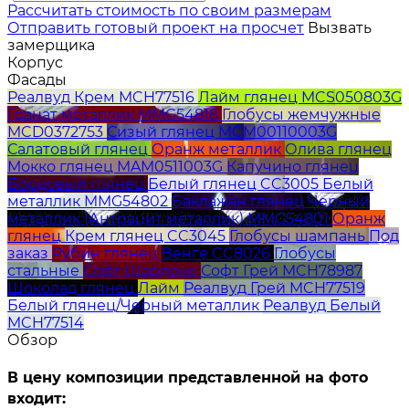
Расcчитать стоимость по своим размерам
Отправить готовый проект на просчет
Вызвать
замерщика
Корпус
Фасады
Реалвуд Крем MCH77516
Лайм глянец MCS050803G
Гранат металлик MMG54818
Глобусы жемчужные
MCD0372753
Сизый глянец MCM00110003G
Салатовый глянец
Оранж металлик
Олива глянец
Мокко глянец MAM0511003G
Капучино глянец
Бордовый глянец
Белый глянец CC3005
Белый
металлик MMG54802
Баклажан глянец
Черный
металлик (Антрацит металлик) MMG54801
Оранж
глянец
Крем глянец CC3045
Глобусы шампань
Под
заказ
Рубин глянец
Венге CC8026
Глобусы
стальные
Софт Шардоне
Софт Грей MCH78987
Шоколад глянец
Лайм
Реалвуд Грей MCH77519
Белый глянец/Черный металлик
Реалвуд Белый
MCH77514
Обзор
В цену композиции представленной на фото
входит: