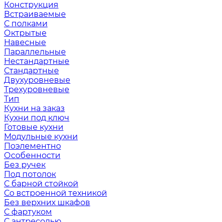
Конструкция
Встраиваемые
С полками
Октрытые
Навесные
Параллельные
Нестандартные
Стандартные
Двухуровневые
Трехуровневые
Тип
Кухни на заказ
Кухни под ключ
Готовые кухни
Модульные кухни
Поэлементно
Особенности
Без ручек
Под потолок
С барной стойкой
Со встроенной техникой
Без верхних шкафов
С фартуком
С антресолью