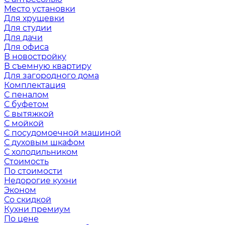
Место установки
Для хрущевки
Для студии
Для дачи
Для офиса
В новостройку
В съемную квартиру
Для загородного дома
Комплектация
С пеналом
С буфетом
С вытяжкой
С мойкой
С посудомоечной машиной
С духовым шкафом
С холодильником
Стоимость
По стоимости
Недорогие кухни
Эконом
Со скидкой
Кухни премиум
По цене