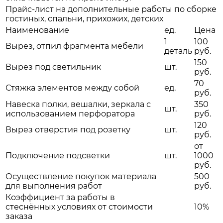
Прайс-лист на дополнительные работы по сборке
гостиных, спальни, прихожих, детских
Наименование
ед.
Цена
1
100
Вырез, отпил фрагмента мебели
деталь
руб.
150
Вырез под светильник
шт.
руб.
70
Стяжка элементов между собой
ед.
руб.
Навеска полки, вешалки, зеркала с
350
шт.
использованием перфоратора
руб.
120
Вырез отверстия под розетку
шт.
руб.
от
Подключение подсветки
шт.
1000
руб.
Осуществление покупок материала
500
для выполнения работ
руб.
Коэффициент за работы в
стеснённых условиях от стоимости
10%
заказа