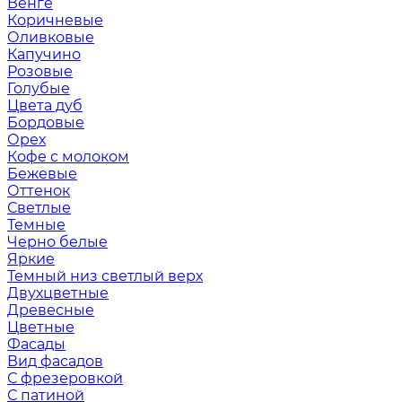
Венге
Коричневые
Оливковые
Капучино
Розовые
Голубые
Цвета дуб
Бордовые
Орех
Кофе с молоком
Бежевые
Оттенок
Светлые
Темные
Черно белые
Яркие
Темный низ светлый верх
Двухцветные
Древесные
Цветные
Фасады
Вид фасадов
С фрезеровкой
С патиной