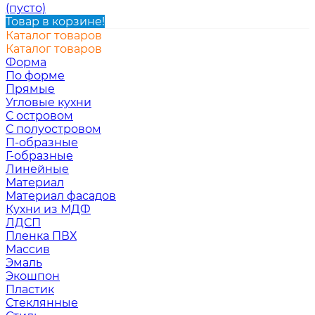
(пусто)
Товар в корзине!
Каталог товаров
Каталог товаров
Форма
По форме
Прямые
Угловые кухни
С островом
С полуостровом
П-образные
Г-образные
Линейные
Материал
Материал фасадов
Кухни из МДФ
ЛДСП
Пленка ПВХ
Массив
Эмаль
Экошпон
Пластик
Стеклянные