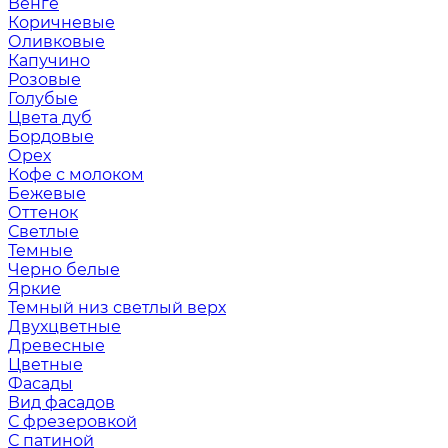
Венге
Коричневые
Оливковые
Капучино
Розовые
Голубые
Цвета дуб
Бордовые
Орех
Кофе с молоком
Бежевые
Оттенок
Светлые
Темные
Черно белые
Яркие
Темный низ светлый верх
Двухцветные
Древесные
Цветные
Фасады
Вид фасадов
С фрезеровкой
С патиной