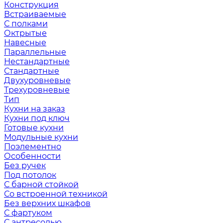
Конструкция
Встраиваемые
С полками
Октрытые
Навесные
Параллельные
Нестандартные
Стандартные
Двухуровневые
Трехуровневые
Тип
Кухни на заказ
Кухни под ключ
Готовые кухни
Модульные кухни
Поэлементно
Особенности
Без ручек
Под потолок
С барной стойкой
Со встроенной техникой
Без верхних шкафов
С фартуком
С антресолью