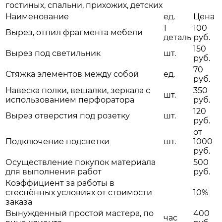
гостиных, спальни, прихожих, детских
Наименование
ед.
Цена
1
100
Вырез, отпил фрагмента мебели
деталь
руб.
150
Вырез под светильник
шт.
руб.
70
Стяжка элементов между собой
ед.
руб.
Навеска полки, вешалки, зеркала с
350
шт.
использованием перфоратора
руб.
120
Вырез отверстия под розетку
шт.
руб.
от
Подключение подсветки
шт.
1000
руб.
Осуществление покупок материала
500
для выполнения работ
руб.
Коэффициент за работы в
стеснённых условиях от стоимости
10%
заказа
Вынужденный простой мастера, по
400
час