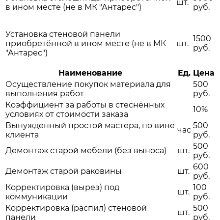
шт.
в ином месте (не в МК "Антарес")
руб.
Установка стеновой панели
1500
приобретённой в ином месте (не в МК
шт.
руб.
"Антарес")
Наименование
Ед.
Цена
Осуществление покупок материала для
500
выполнения работ
руб.
Коэффициент за работы в стеснённых
10%
условиях от стоимости заказа
Вынужденный простой мастера, по вине
500
час
клиента
руб.
500
Демонтаж старой мебели (без выноса)
шт.
руб.
600
Демонтаж старой раковины
шт.
руб.
Корректировка (вырез) под
100
шт.
коммуникации
руб.
Корректировка (распил) стеновой
500
шт.
панели
руб.