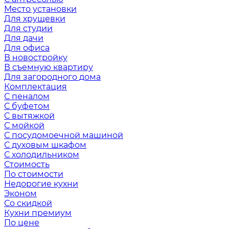
Место установки
Для хрущевки
Для студии
Для дачи
Для офиса
В новостройку
В съемную квартиру
Для загородного дома
Комплектация
С пеналом
С буфетом
С вытяжкой
С мойкой
С посудомоечной машиной
С духовым шкафом
С холодильником
Стоимость
По стоимости
Недорогие кухни
Эконом
Со скидкой
Кухни премиум
По цене