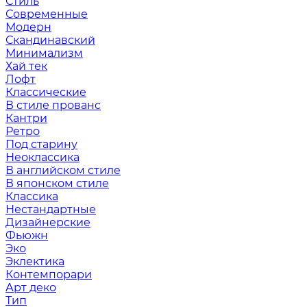
Стиль
Современные
Модерн
Скандинавский
Минимализм
Хай тек
Лофт
Классические
В стиле прованс
Кантри
Ретро
Под старину
Неоклассика
В английском стиле
В японском стиле
Классика
Нестандартные
Дизайнерские
Фьюжн
Эко
Эклектика
Контемпорари
Арт деко
Тип