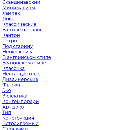
Скандинавский
Минимализм
Хай тек
Лофт
Классические
В стиле прованс
Кантри
Ретро
Под старину
Неоклассика
В английском стиле
В японском стиле
Классика
Нестандартные
Дизайнерские
Фьюжн
Эко
Эклектика
Контемпорари
Арт деко
Тип
Конструкция
Встраиваемые
С полками