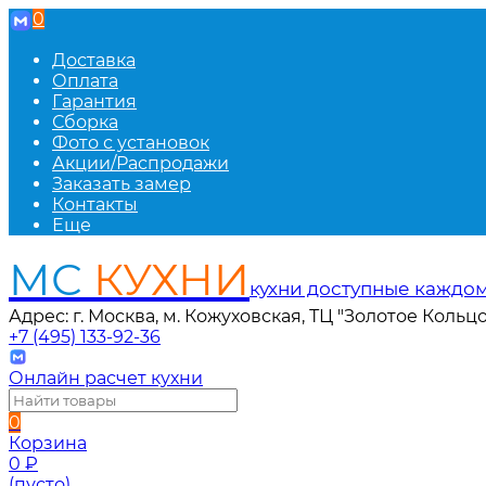
0
Доставка
Оплата
Гарантия
Сборка
Фото с установок
Акции/Распродажи
Заказать замер
Контакты
Еще
МС
КУХНИ
кухни доступные каждо
Адрес: г. Москва, м. Кожуховская, ТЦ "Золотое Кольцо
+7 (495) 133-92-36
Онлайн расчет кухни
0
Корзина
0
₽
(пусто)