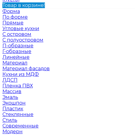
Товар в корзине!
Форма
По форме
Прямые
Угловые кухни
С островом
С полуостровом
П-образные
Г-образные
Линейные
Материал
Материал фасадов
Кухни из МДФ
ЛДСП
Пленка ПВХ
Массив
Эмаль
Экошпон
Пластик
Стеклянные
Стиль
Современные
Модерн