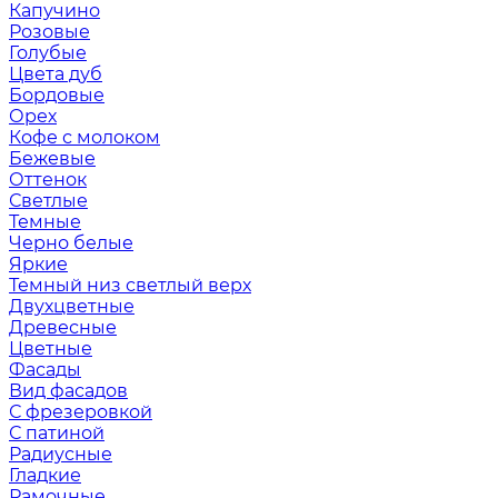
Капучино
Розовые
Голубые
Цвета дуб
Бордовые
Орех
Кофе с молоком
Бежевые
Оттенок
Светлые
Темные
Черно белые
Яркие
Темный низ светлый верх
Двухцветные
Древесные
Цветные
Фасады
Вид фасадов
С фрезеровкой
С патиной
Радиусные
Гладкие
Рамочные