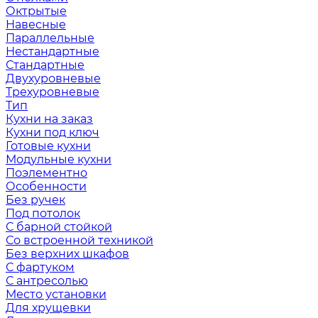
Октрытые
Навесные
Параллельные
Нестандартные
Стандартные
Двухуровневые
Трехуровневые
Тип
Кухни на заказ
Кухни под ключ
Готовые кухни
Модульные кухни
Поэлементно
Особенности
Без ручек
Под потолок
С барной стойкой
Со встроенной техникой
Без верхних шкафов
С фартуком
С антресолью
Место установки
Для хрущевки