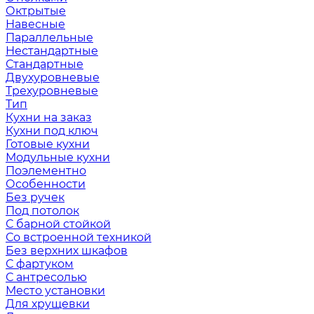
Октрытые
Навесные
Параллельные
Нестандартные
Стандартные
Двухуровневые
Трехуровневые
Тип
Кухни на заказ
Кухни под ключ
Готовые кухни
Модульные кухни
Поэлементно
Особенности
Без ручек
Под потолок
С барной стойкой
Со встроенной техникой
Без верхних шкафов
С фартуком
С антресолью
Место установки
Для хрущевки