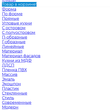
Товар в корзине!
Форма
По форме
Прямые
Угловые кухни
С островом
С полуостровом
П-образные
Г-образные
Линейные
Материал
Материал фасадов
Кухни из МДФ
ЛДСП
Пленка ПВХ
Массив
Эмаль
Экошпон
Пластик
Стеклянные
Стиль
Современные
Модерн