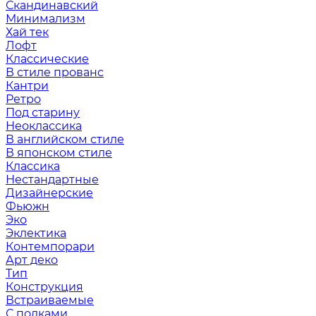
Скандинавский
Минимализм
Хай тек
Лофт
Классические
В стиле прованс
Кантри
Ретро
Под старину
Неоклассика
В английском стиле
В японском стиле
Классика
Нестандартные
Дизайнерские
Фьюжн
Эко
Эклектика
Контемпорари
Арт деко
Тип
Конструкция
Встраиваемые
С полками