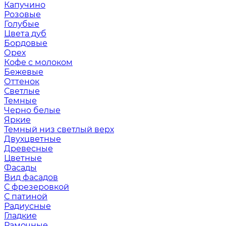
Капучино
Розовые
Голубые
Цвета дуб
Бордовые
Орех
Кофе с молоком
Бежевые
Оттенок
Светлые
Темные
Черно белые
Яркие
Темный низ светлый верх
Двухцветные
Древесные
Цветные
Фасады
Вид фасадов
С фрезеровкой
С патиной
Радиусные
Гладкие
Рамочные