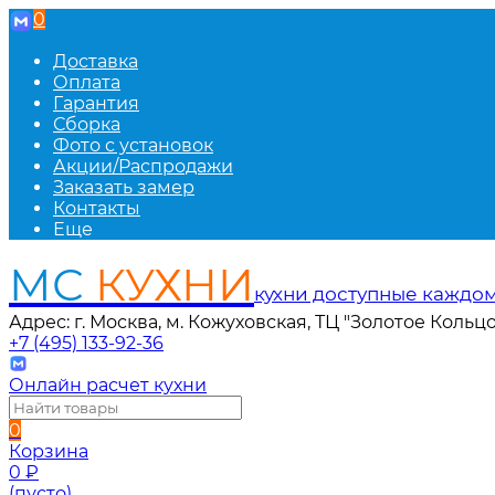
0
Доставка
Оплата
Гарантия
Сборка
Фото с установок
Акции/Распродажи
Заказать замер
Контакты
Еще
МС
КУХНИ
кухни доступные каждо
Адрес: г. Москва, м. Кожуховская, ТЦ "Золотое Кольцо
+7 (495) 133-92-36
Онлайн расчет кухни
0
Корзина
0
₽
(пусто)