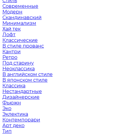
Стиль
Современные
Модерн
Скандинавский
Минимализм
Хай тек
Лофт
Классические
В стиле прованс
Кантри
Ретро
Под старину
Неоклассика
В английском стиле
В японском стиле
Классика
Нестандартные
Дизайнерские
Фьюжн
Эко
Эклектика
Контемпорари
Арт деко
Тип