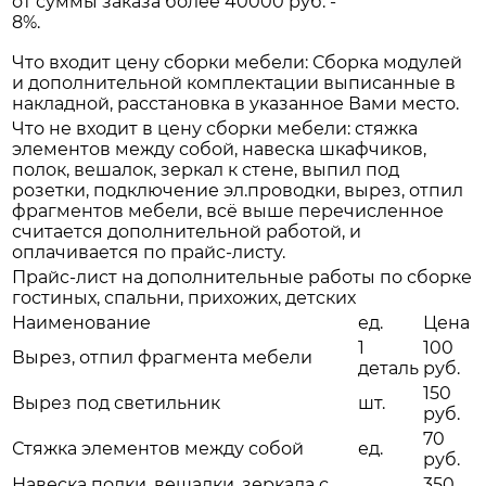
от суммы заказа более 40000 руб. -
8%.
Что входит цену сборки мебели: Сборка модулей
и дополнительной комплектации выписанные в
накладной, расстановка в указанное Вами место.
Что не входит в цену сборки мебели: стяжка
элементов между собой, навеска шкафчиков,
полок, вешалок, зеркал к стене, выпил под
розетки, подключение эл.проводки, вырез, отпил
фрагментов мебели, всё выше перечисленное
считается дополнительной работой, и
оплачивается по прайс-листу.
Прайс-лист на дополнительные работы по сборке
гостиных, спальни, прихожих, детских
Наименование
ед.
Цена
1
100
Вырез, отпил фрагмента мебели
деталь
руб.
150
Вырез под светильник
шт.
руб.
70
Стяжка элементов между собой
ед.
руб.
Навеска полки, вешалки, зеркала с
350