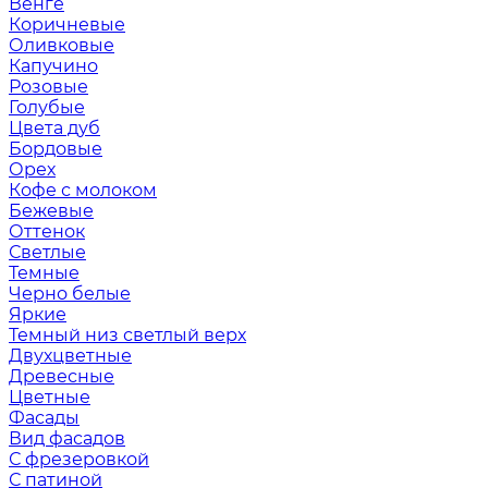
Венге
Коричневые
Оливковые
Капучино
Розовые
Голубые
Цвета дуб
Бордовые
Орех
Кофе с молоком
Бежевые
Оттенок
Светлые
Темные
Черно белые
Яркие
Темный низ светлый верх
Двухцветные
Древесные
Цветные
Фасады
Вид фасадов
С фрезеровкой
С патиной