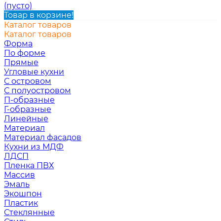
(пусто)
Товар в корзине!
Каталог товаров
Каталог товаров
Форма
По форме
Прямые
Угловые кухни
С островом
С полуостровом
П-образные
Г-образные
Линейные
Материал
Материал фасадов
Кухни из МДФ
ЛДСП
Пленка ПВХ
Массив
Эмаль
Экошпон
Пластик
Стеклянные