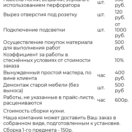
шт.
использованием перфоратора
руб.
120
Вырез отверстия под розетку
шт.
руб.
от
Подключение подсветки
шт.
1000
руб.
Осуществление покупок материала
500
для выполнения работ
руб.
Коэффициент за работы в
стеснённых условиях от стоимости
10%
заказа
Вынужденный простой мастера, по
400
час
вине клиента
руб.
Демонтаж старой мебели (без
500
шт.
выноса)
руб
Работы, не указанные в прайс-листе,
час
600р.
расцениваются
Стоимость сборки кухни.
Наша компания может доставить Ваш заказ в
собранном виде, подготовленным к установке.
Сборка 1-го предмета - 150р.