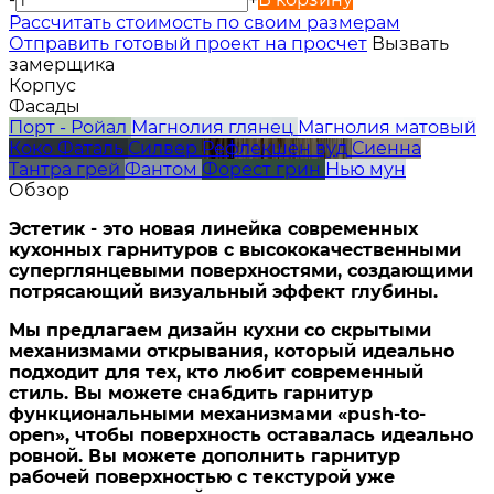
Расcчитать стоимость по своим размерам
Отправить готовый проект на просчет
Вызвать
замерщика
Корпус
Фасады
Порт - Ройал
Магнолия глянец
Магнолия матовый
Коко Фаталь
Силвер
Рефлекшен вуд
Сиенна
Тантра грей
Фантом
Форест грин
Нью мун
Обзор
Эстетик - это новая линейка современных
кухонных гарнитуров с высококачественными
суперглянцевыми поверхностями, создающими
потрясающий визуальный эффект глубины.
Мы предлагаем дизайн кухни со скрытыми
механизмами открывания, который идеально
подходит для тех, кто любит современный
стиль. Вы можете снабдить гарнитур
функциональными механизмами «push-to-
open», чтобы поверхность оставалась идеально
ровной. Вы можете дополнить гарнитур
рабочей поверхностью с текстурой уже