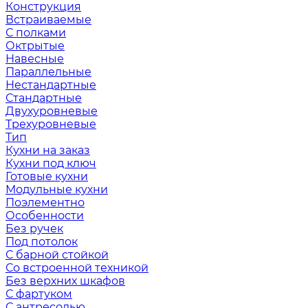
Конструкция
Встраиваемые
С полками
Октрытые
Навесные
Параллельные
Нестандартные
Стандартные
Двухуровневые
Трехуровневые
Тип
Кухни на заказ
Кухни под ключ
Готовые кухни
Модульные кухни
Поэлементно
Особенности
Без ручек
Под потолок
С барной стойкой
Со встроенной техникой
Без верхних шкафов
С фартуком
С антресолью