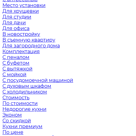
Место установки
Для хрущевки
Для студии
Для дачи
Для офиса
В новостройку
В съемную квартиру
Для загородного дома
Комплектация
С пеналом
С буфетом
С вытяжкой
С мойкой
С посудомоечной машиной
С духовым шкафом
С холодильником
Стоимость
По стоимости
Недорогие кухни
Эконом
Со скидкой
Кухни премиум
По цене