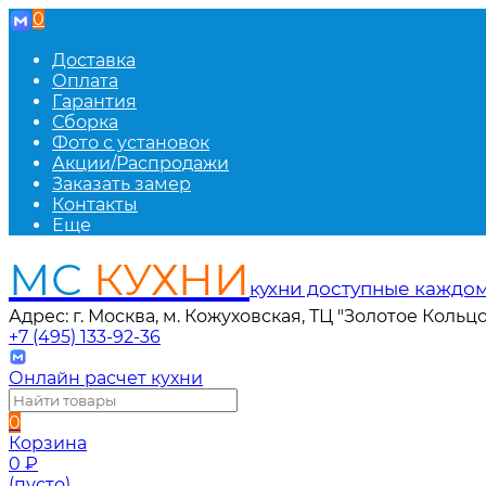
0
Доставка
Оплата
Гарантия
Сборка
Фото с установок
Акции/Распродажи
Заказать замер
Контакты
Еще
МС
КУХНИ
кухни доступные каждо
Адрес: г. Москва, м. Кожуховская, ТЦ "Золотое Кольцо
+7 (495) 133-92-36
Онлайн расчет кухни
0
Корзина
0
₽
(пусто)