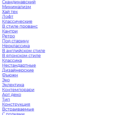
Скандинавский
Минимализм
Хай тек
Лофт
Классические
В стиле прованс
Кантри
Ретро
Под старину
Неоклассика
В английском стиле
В японском стиле
Классика
Нестандартные
Дизайнерские
Фьюжн
Эко
Эклектика
Контемпорари
Арт деко
Тип
Конструкция
Встраиваемые
С полками