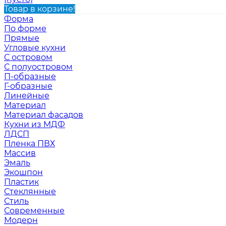
Товар в корзине!
Форма
По форме
Прямые
Угловые кухни
С островом
С полуостровом
П-образные
Г-образные
Линейные
Материал
Материал фасадов
Кухни из МДФ
ЛДСП
Пленка ПВХ
Массив
Эмаль
Экошпон
Пластик
Стеклянные
Стиль
Современные
Модерн