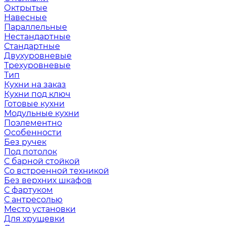
Октрытые
Навесные
Параллельные
Нестандартные
Стандартные
Двухуровневые
Трехуровневые
Тип
Кухни на заказ
Кухни под ключ
Готовые кухни
Модульные кухни
Поэлементно
Особенности
Без ручек
Под потолок
С барной стойкой
Со встроенной техникой
Без верхних шкафов
С фартуком
С антресолью
Место установки
Для хрущевки