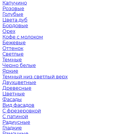
Капучино
Розовые
Голубые
Цвета дуб
Бордовые
Орех
Кофе с молоком
Бежевые
Оттенок
Светлые
Темные
Черно белые
Яркие
Темный низ светлый верх
Двухцветные
Древесные
Цветные
Фасады
Вид фасадов
С фрезеровкой
С патиной
Радиусные
Гладкие
Рамочные