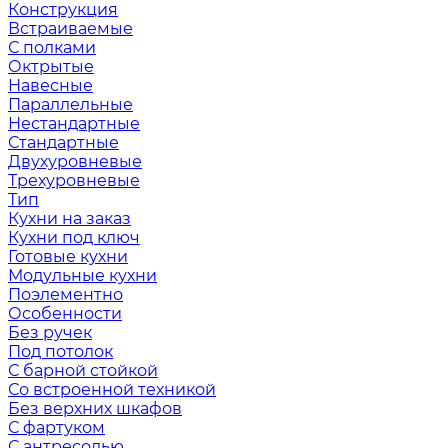
Конструкция
Встраиваемые
С полками
Октрытые
Навесные
Параллельные
Нестандартные
Стандартные
Двухуровневые
Трехуровневые
Тип
Кухни на заказ
Кухни под ключ
Готовые кухни
Модульные кухни
Поэлементно
Особенности
Без ручек
Под потолок
С барной стойкой
Со встроенной техникой
Без верхних шкафов
С фартуком
С антресолью