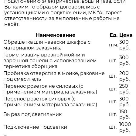
подключению электричества, воды и газа. Если
Вы каким то образом договорились с
установщиками о подключении, МК "Антарес"
ответственности за выполненные работы не
несёт.
Наименование
Ед.
Цена
Обрешетка для навески шкафов с
300
п.м.
материалом заказчика
руб.
Герметизация врезной мойки и
300
варочной панели с использованием
шт.
руб.
герметика сборщика
Пробивка отверстия в мойке, раковине
200
шт.
под смеситель
руб.
Перенос розеток не силовых (с
250
шт.
применением материала заказчика)
руб.
Перенос розеток силовых (с
300
шт.
применением материала заказчика)
руб.
150
Вырез под светильник
шт.
руб.
1000
Подключение подсветки
шт.
руб.