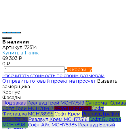
В наличии
Артикул:
72514
Купить в 1 клик
69 303
₽
0
₽
-
+
В корзину
Расcчитать стоимость по своим размерам
Отправить готовый проект на просчет
Вызвать
замерщика
Корпус
Фасады
Под заказ
Реалвуд Грей MCH77519
Супермат Олива
Софт Грей MCH78987
Софт Шардоне
Софт
Фисташка MCH78995
Софт Крем
Реалвуд Графит
MCH77520
Реалвуд Крем MCH77516
Софт Бирюза
MCH78981
Софт Айс MCH78985
Реалвуд Белый