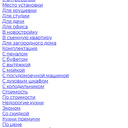
Место установки
Для хрущевки
Для студии
Для дачи
Для офиса
В новостройку
В съемную квартиру
Для загородного дома
Комплектация
С пеналом
С буфетом
С вытяжкой
С мойкой
С посудомоечной машиной
С духовым шкафом
С холодильником
Стоимость
По стоимости
Недорогие кухни
Эконом
Со скидкой
Кухни премиум
По цене