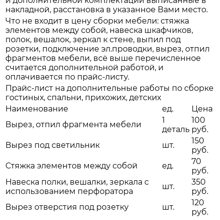
и дополнительной комплектации выписанные в
накладной, расстановка в указанное Вами место.
Что не входит в цену сборки мебели: стяжка
элементов между собой, навеска шкафчиков,
полок, вешалок, зеркал к стене, выпил под
розетки, подключение эл.проводки, вырез, отпил
фрагментов мебели, всё выше перечисленное
считается дополнительной работой, и
оплачивается по прайс-листу.
Прайс-лист на дополнительные работы по сборке
гостиных, спальни, прихожих, детских
Наименование
ед.
Цена
1
100
Вырез, отпил фрагмента мебели
деталь
руб.
150
Вырез под светильник
шт.
руб.
70
Стяжка элементов между собой
ед.
руб.
Навеска полки, вешалки, зеркала с
350
шт.
использованием перфоратора
руб.
120
Вырез отверстия под розетку
шт.
руб.