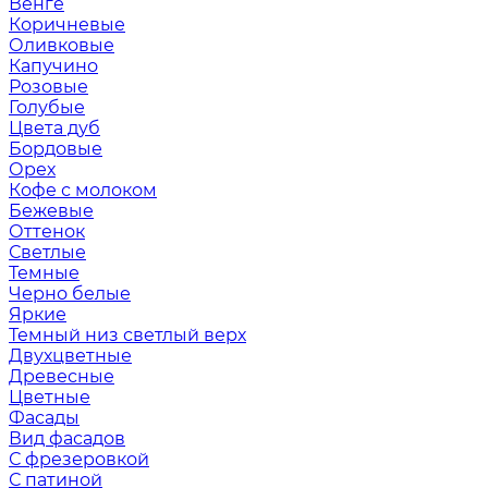
Венге
Коричневые
Оливковые
Капучино
Розовые
Голубые
Цвета дуб
Бордовые
Орех
Кофе с молоком
Бежевые
Оттенок
Светлые
Темные
Черно белые
Яркие
Темный низ светлый верх
Двухцветные
Древесные
Цветные
Фасады
Вид фасадов
С фрезеровкой
С патиной