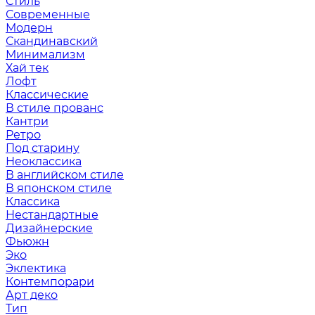
Стиль
Современные
Модерн
Скандинавский
Минимализм
Хай тек
Лофт
Классические
В стиле прованс
Кантри
Ретро
Под старину
Неоклассика
В английском стиле
В японском стиле
Классика
Нестандартные
Дизайнерские
Фьюжн
Эко
Эклектика
Контемпорари
Арт деко
Тип