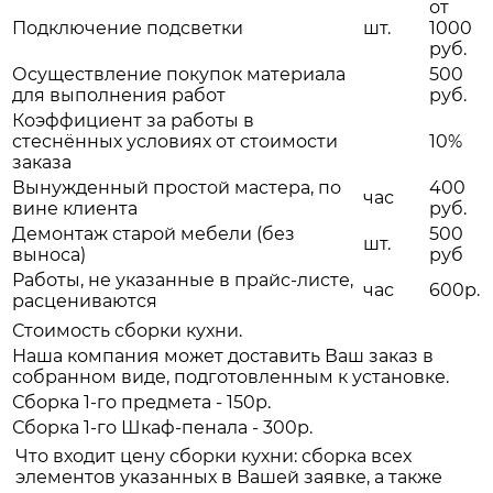
от
Подключение подсветки
шт.
1000
руб.
Осуществление покупок материала
500
для выполнения работ
руб.
Коэффициент за работы в
стеснённых условиях от стоимости
10%
заказа
Вынужденный простой мастера, по
400
час
вине клиента
руб.
Демонтаж старой мебели (без
500
шт.
выноса)
руб
Работы, не указанные в прайс-листе,
час
600р.
расцениваются
Стоимость сборки кухни.
Наша компания может доставить Ваш заказ в
собранном виде, подготовленным к установке.
Сборка 1-го предмета - 150р.
Сборка 1-го Шкаф-пенала - 300р.
Что входит цену сборки кухни: сборка всех
элементов указанных в Вашей заявке, а также