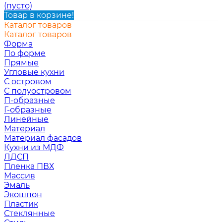
(пусто)
Товар в корзине!
Каталог товаров
Каталог товаров
Форма
По форме
Прямые
Угловые кухни
С островом
С полуостровом
П-образные
Г-образные
Линейные
Материал
Материал фасадов
Кухни из МДФ
ЛДСП
Пленка ПВХ
Массив
Эмаль
Экошпон
Пластик
Стеклянные