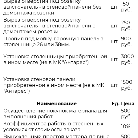
Вырез отверстия под розетку,
150
выключатель - в стеновой панели без
шт.
руб.
демонтажа розетки
Вырез отверстия под розетку,
250
выключатель - в стеновой панели с
шт.
руб.
демонтажем розетки
Пропил под мойку, варочную панель в
900
шт.
столешнице 26 или 38мм.
руб.
Установка столешницы приобретённой
3000
шт.
в ином месте (не в МК "Антарес")
руб.
Установка стеновой панели
1500
приобретённой в ином месте (не в МК
шт.
руб.
"Антарес")
Наименование
Ед.
Цена
Осуществление покупок материала для
500
выполнения работ
руб.
Коэффициент за работы в стеснённых
10%
условиях от стоимости заказа
Вынужденный простой мастера, по вине
500