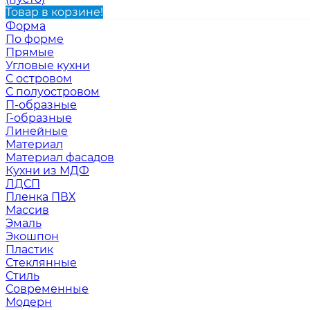
Товар в корзине!
Форма
По форме
Прямые
Угловые кухни
С островом
С полуостровом
П-образные
Г-образные
Линейные
Материал
Материал фасадов
Кухни из МДФ
ЛДСП
Пленка ПВХ
Массив
Эмаль
Экошпон
Пластик
Стеклянные
Стиль
Современные
Модерн