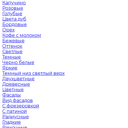
Капучино
Розовые
Голубые
Цвета дуб
Бордовые
Орех
Кофе с молоком
Бежевые
Оттенок
Светлые
Темные
Черно белые
Яркие
Темный низ светлый верх
Двухцветные
Древесные
Цветные
Фасады
Вид фасадов
С фрезеровкой
С патиной
Радиусные
Гладкие
Рамочные