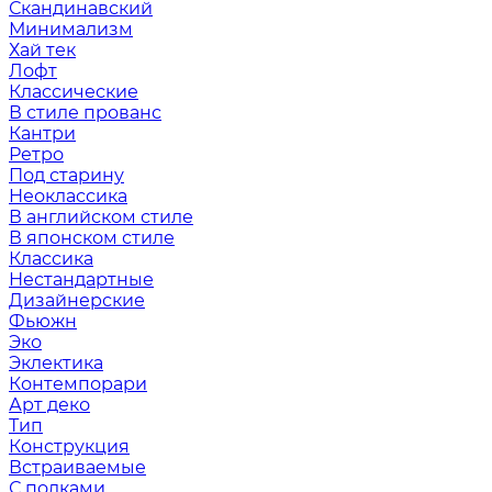
Скандинавский
Минимализм
Хай тек
Лофт
Классические
В стиле прованс
Кантри
Ретро
Под старину
Неоклассика
В английском стиле
В японском стиле
Классика
Нестандартные
Дизайнерские
Фьюжн
Эко
Эклектика
Контемпорари
Арт деко
Тип
Конструкция
Встраиваемые
С полками