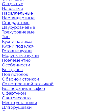
Октрытые
Навесные
Параллельные
Нестандартные
Стандартные
Двухуровневые
Трехуровневые
Тип
Кухни на заказ
Кухни под ключ
Готовые кухни
Модульные кухни
Поэлементно
Особенности
Без ручек
Под потолок
С барной стойкой
Со встроенной техникой
Без верхних шкафов
С фартуком
С антресолью
Место установки
Для хрущевки