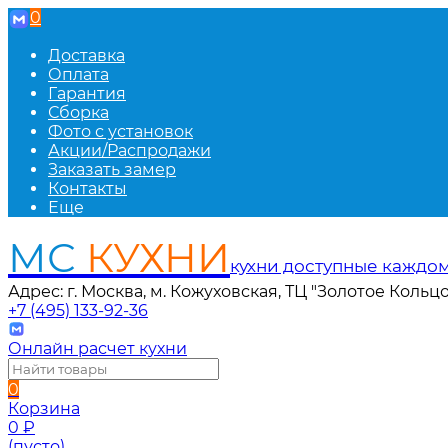
0
Доставка
Оплата
Гарантия
Сборка
Фото с установок
Акции/Распродажи
Заказать замер
Контакты
Еще
МС
КУХНИ
кухни доступные каждо
Адрес: г. Москва, м. Кожуховская, ТЦ "Золотое Кольцо
+7 (495) 133-92-36
Онлайн расчет кухни
0
Корзина
0
₽
(пусто)