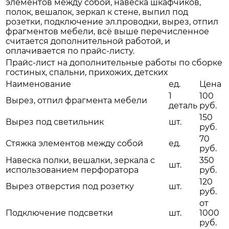
элементов между собой, навеска шкафчиков,
полок, вешалок, зеркал к стене, выпил под
розетки, подключение эл.проводки, вырез, отпил
фрагментов мебели, всё выше перечисленное
считается дополнительной работой, и
оплачивается по прайс-листу.
Прайс-лист на дополнительные работы по сборке
гостиных, спальни, прихожих, детских
Наименование
ед.
Цена
1
100
Вырез, отпил фрагмента мебели
деталь
руб.
150
Вырез под светильник
шт.
руб.
70
Стяжка элементов между собой
ед.
руб.
Навеска полки, вешалки, зеркала с
350
шт.
использованием перфоратора
руб.
120
Вырез отверстия под розетку
шт.
руб.
от
Подключение подсветки
шт.
1000
руб.