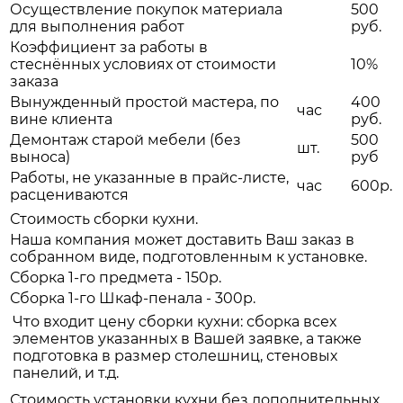
Осуществление покупок материала
500
для выполнения работ
руб.
Коэффициент за работы в
стеснённых условиях от стоимости
10%
заказа
Вынужденный простой мастера, по
400
час
вине клиента
руб.
Демонтаж старой мебели (без
500
шт.
выноса)
руб
Работы, не указанные в прайс-листе,
час
600р.
расцениваются
Стоимость сборки кухни.
Наша компания может доставить Ваш заказ в
собранном виде, подготовленным к установке.
Сборка 1-го предмета - 150р.
Сборка 1-го Шкаф-пенала - 300р.
Что входит цену сборки кухни: сборка всех
элементов указанных в Вашей заявке, а также
подготовка в размер столешниц, стеновых
панелий, и т.д.
Стоимость установки кухни без дополнительных