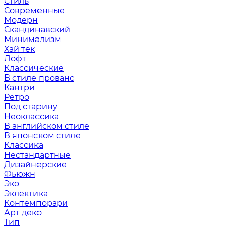
Стиль
Современные
Модерн
Скандинавский
Минимализм
Хай тек
Лофт
Классические
В стиле прованс
Кантри
Ретро
Под старину
Неоклассика
В английском стиле
В японском стиле
Классика
Нестандартные
Дизайнерские
Фьюжн
Эко
Эклектика
Контемпорари
Арт деко
Тип