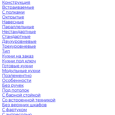
Конструкция
Встраиваемые
С полками
Октрытые
Навесные
Параллельные
Нестандартные
Стандартные
Двухуровневые
Трехуровневые
Тип
Кухни на заказ
Кухни под ключ
Готовые кухни
Модульные кухни
Поэлементно
Особенности
Без ручек
Под потолок
С барной стойкой
Со встроенной техникой
Без верхних шкафов
С фартуком
С антресолью