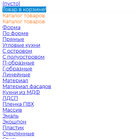
(пусто)
Товар в корзине!
Каталог товаров
Каталог товаров
Форма
По форме
Прямые
Угловые кухни
С островом
С полуостровом
П-образные
Г-образные
Линейные
Материал
Материал фасадов
Кухни из МДФ
ЛДСП
Пленка ПВХ
Массив
Эмаль
Экошпон
Пластик
Стеклянные