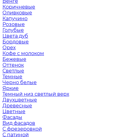
Венге
Коричневые
Оливковые
Капучино
Розовые
Голубые
Цвета дуб
Бордовые
Орех
Кофе с молоком
Бежевые
Оттенок
Светлые
Темные
Черно белые
Яркие
Темный низ светлый верх
Двухцветные
Древесные
Цветные
Фасады
Вид фасадов
С фрезеровкой
С патиной