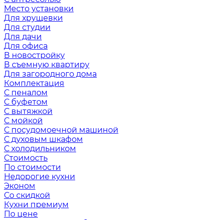
Место установки
Для хрущевки
Для студии
Для дачи
Для офиса
В новостройку
В съемную квартиру
Для загородного дома
Комплектация
С пеналом
С буфетом
С вытяжкой
С мойкой
С посудомоечной машиной
С духовым шкафом
С холодильником
Стоимость
По стоимости
Недорогие кухни
Эконом
Со скидкой
Кухни премиум
По цене