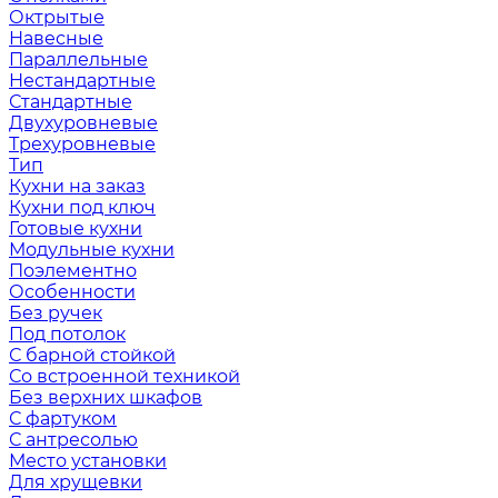
Октрытые
Навесные
Параллельные
Нестандартные
Стандартные
Двухуровневые
Трехуровневые
Тип
Кухни на заказ
Кухни под ключ
Готовые кухни
Модульные кухни
Поэлементно
Особенности
Без ручек
Под потолок
С барной стойкой
Со встроенной техникой
Без верхних шкафов
С фартуком
С антресолью
Место установки
Для хрущевки