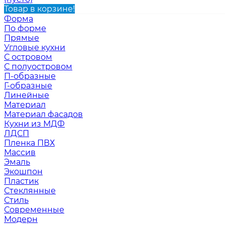
Товар в корзине!
Форма
По форме
Прямые
Угловые кухни
С островом
С полуостровом
П-образные
Г-образные
Линейные
Материал
Материал фасадов
Кухни из МДФ
ЛДСП
Пленка ПВХ
Массив
Эмаль
Экошпон
Пластик
Стеклянные
Стиль
Современные
Модерн