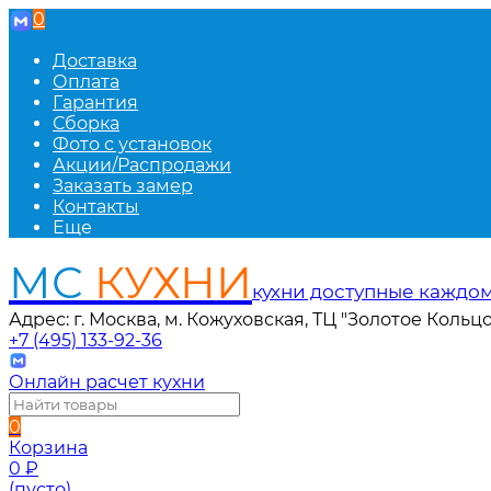
0
Доставка
Оплата
Гарантия
Сборка
Фото с установок
Акции/Распродажи
Заказать замер
Контакты
Еще
МС
КУХНИ
кухни доступные каждо
Адрес: г. Москва, м. Кожуховская, ТЦ "Золотое Кольцо
+7 (495) 133-92-36
Онлайн расчет кухни
0
Корзина
0
₽
(пусто)