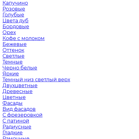
Капучино
Розовые
Голубые
Цвета дуб
Бордовые
Орех
Кофе с молоком
Бежевые
Оттенок
Светлые
Темные
Черно белые
Яркие
Темный низ светлый верх
Двухцветные
Древесные
Цветные
Фасады
Вид фасадов
С фрезеровкой
С патиной
Радиусные
Гладкие
Рамочные