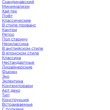
Скандинавский
Минимализм
Хай тек
Лофт
Классические
В стиле прованс
Кантри
Ретро
Под старину
Неоклассика
В английском стиле
В японском стиле
Классика
Нестандартные
Дизайнерские
Фьюжн
Эко
Эклектика
Контемпорари
Арт деко
Тип
Конструкция
Встраиваемые
С полками