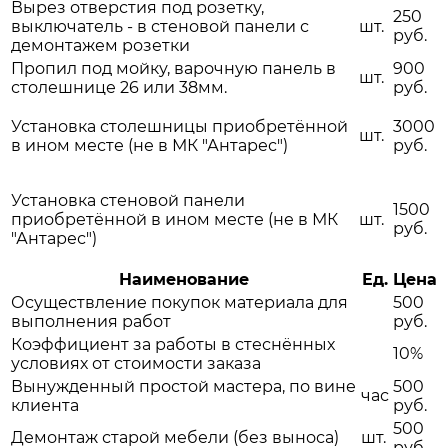
Вырез отверстия под розетку,
250
выключатель - в стеновой панели с
шт.
руб.
демонтажем розетки
Пропил под мойку, варочную панель в
900
шт.
столешнице 26 или 38мм.
руб.
Установка столешницы приобретённой
3000
шт.
в ином месте (не в МК "Антарес")
руб.
Установка стеновой панели
1500
приобретённой в ином месте (не в МК
шт.
руб.
"Антарес")
Наименование
Ед.
Цена
Осуществление покупок материала для
500
выполнения работ
руб.
Коэффициент за работы в стеснённых
10%
условиях от стоимости заказа
Вынужденный простой мастера, по вине
500
час
клиента
руб.
500
Демонтаж старой мебели (без выноса)
шт.
руб.