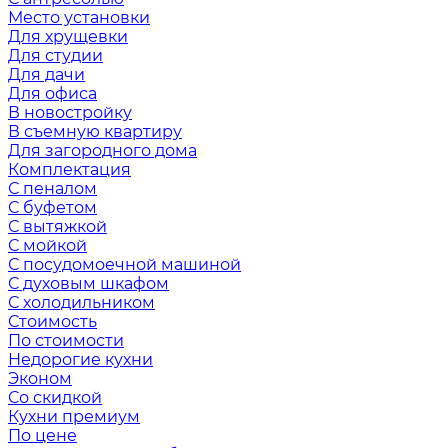
Место установки
Для хрущевки
Для студии
Для дачи
Для офиса
В новостройку
В съемную квартиру
Для загородного дома
Комплектация
С пеналом
С буфетом
С вытяжкой
С мойкой
С посудомоечной машиной
С духовым шкафом
С холодильником
Стоимость
По стоимости
Недорогие кухни
Эконом
Со скидкой
Кухни премиум
По цене