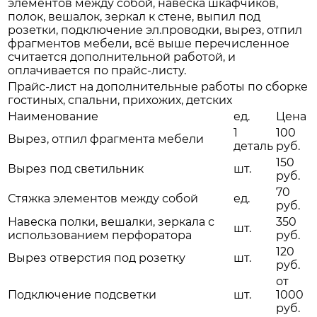
элементов между собой, навеска шкафчиков,
полок, вешалок, зеркал к стене, выпил под
розетки, подключение эл.проводки, вырез, отпил
фрагментов мебели, всё выше перечисленное
считается дополнительной работой, и
оплачивается по прайс-листу.
Прайс-лист на дополнительные работы по сборке
гостиных, спальни, прихожих, детских
Наименование
ед.
Цена
1
100
Вырез, отпил фрагмента мебели
деталь
руб.
150
Вырез под светильник
шт.
руб.
70
Стяжка элементов между собой
ед.
руб.
Навеска полки, вешалки, зеркала с
350
шт.
использованием перфоратора
руб.
120
Вырез отверстия под розетку
шт.
руб.
от
Подключение подсветки
шт.
1000
руб.