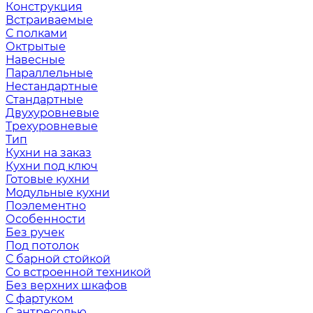
Конструкция
Встраиваемые
С полками
Октрытые
Навесные
Параллельные
Нестандартные
Стандартные
Двухуровневые
Трехуровневые
Тип
Кухни на заказ
Кухни под ключ
Готовые кухни
Модульные кухни
Поэлементно
Особенности
Без ручек
Под потолок
С барной стойкой
Со встроенной техникой
Без верхних шкафов
С фартуком
С антресолью