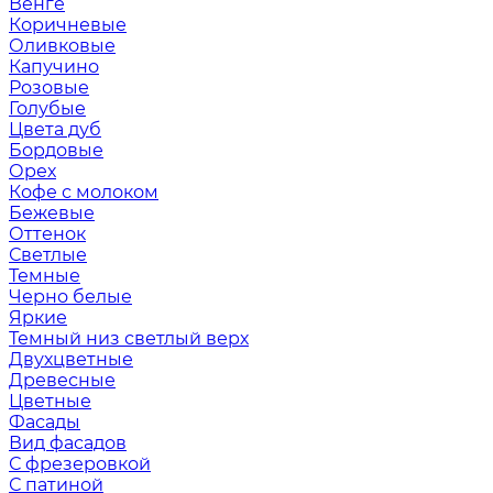
Венге
Коричневые
Оливковые
Капучино
Розовые
Голубые
Цвета дуб
Бордовые
Орех
Кофе с молоком
Бежевые
Оттенок
Светлые
Темные
Черно белые
Яркие
Темный низ светлый верх
Двухцветные
Древесные
Цветные
Фасады
Вид фасадов
С фрезеровкой
С патиной