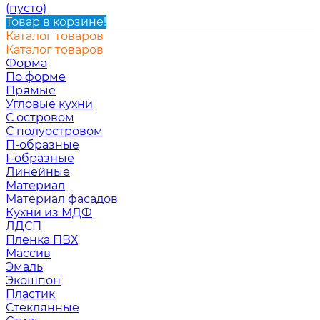
(пусто)
Товар в корзине!
Каталог товаров
Каталог товаров
Форма
По форме
Прямые
Угловые кухни
С островом
С полуостровом
П-образные
Г-образные
Линейные
Материал
Материал фасадов
Кухни из МДФ
ЛДСП
Пленка ПВХ
Массив
Эмаль
Экошпон
Пластик
Стеклянные