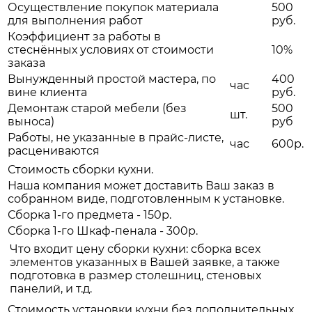
Осуществление покупок материала
500
для выполнения работ
руб.
Коэффициент за работы в
стеснённых условиях от стоимости
10%
заказа
Вынужденный простой мастера, по
400
час
вине клиента
руб.
Демонтаж старой мебели (без
500
шт.
выноса)
руб
Работы, не указанные в прайс-листе,
час
600р.
расцениваются
Стоимость сборки кухни.
Наша компания может доставить Ваш заказ в
собранном виде, подготовленным к установке.
Сборка 1-го предмета - 150р.
Сборка 1-го Шкаф-пенала - 300р.
Что входит цену сборки кухни: сборка всех
элементов указанных в Вашей заявке, а также
подготовка в размер столешниц, стеновых
панелий, и т.д.
Стоимость установки кухни без дополнительных