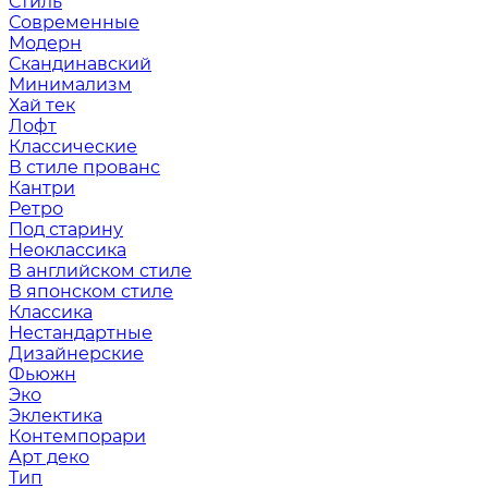
Стиль
Современные
Модерн
Скандинавский
Минимализм
Хай тек
Лофт
Классические
В стиле прованс
Кантри
Ретро
Под старину
Неоклассика
В английском стиле
В японском стиле
Классика
Нестандартные
Дизайнерские
Фьюжн
Эко
Эклектика
Контемпорари
Арт деко
Тип