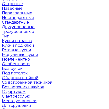
Октрытые
Навесные
Параллельные
Нестандартные
Стандартные
Двухуровневые
Трехуровневые
Тип
Кухни на заказ
Кухни под ключ
Готовые кухни
Модульные кухни
Поэлементно
Особенности
Без ручек
Под потолок
С барной стойкой
Со встроенной техникой
Без верхних шкафов
С фартуком
С антресолью
Место установки
Для хрущевки