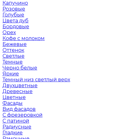
Капучино
Розовые
Голубые
Цвета дуб
Бордовые
Орех
Кофе с молоком
Бежевые
Оттенок
Светлые
Темные
Черно белые
Яркие
Темный низ светлый верх
Двухцветные
Древесные
Цветные
Фасады
Вид фасадов
С фрезеровкой
С патиной
Радиусные
Гладкие
Рамочные