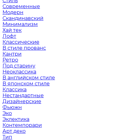
Стиль
Современные
Модерн
Скандинавский
Минимализм
Хай тек
Лофт
Классические
В стиле прованс
Кантри
Ретро
Под старину
Неоклассика
В английском стиле
В японском стиле
Классика
Нестандартные
Дизайнерские
Фьюжн
Эко
Эклектика
Контемпорари
Арт деко
Тип