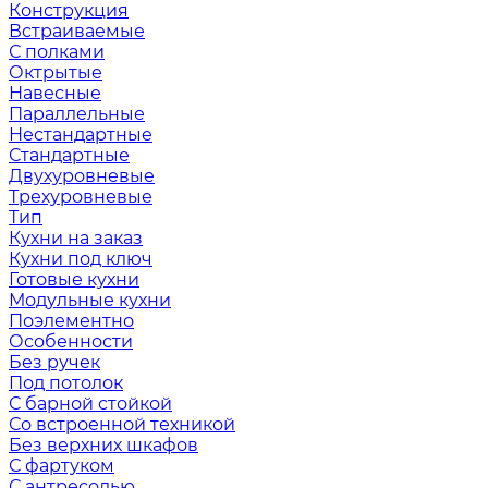
Конструкция
Встраиваемые
С полками
Октрытые
Навесные
Параллельные
Нестандартные
Стандартные
Двухуровневые
Трехуровневые
Тип
Кухни на заказ
Кухни под ключ
Готовые кухни
Модульные кухни
Поэлементно
Особенности
Без ручек
Под потолок
С барной стойкой
Со встроенной техникой
Без верхних шкафов
С фартуком
С антресолью