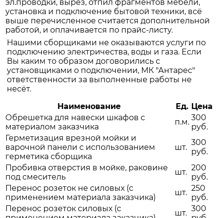
эл.проводки, вырез, отпил фрагментов мебели,
установка и подключение бытовой техники, всё
выше перечисленное считается дополнительной
работой, и оплачивается по прайс-листу.
Нашими сборщиками не оказываются услуги по
подключению электричества, воды и газа. Если
Вы каким то образом договорились с
установщиками о подключении, МК "Антарес"
ответственности за выполненные работы не
несёт.
Наименование
Ед.
Цена
Обрешетка для навески шкафов с
300
п.м.
материалом заказчика
руб.
Герметизация врезной мойки и
300
варочной панели с использованием
шт.
руб.
герметика сборщика
Пробивка отверстия в мойке, раковине
200
шт.
под смеситель
руб.
Перенос розеток не силовых (с
250
шт.
применением материала заказчика)
руб.
Перенос розеток силовых (с
300
шт.
применением материала заказчика)
руб.