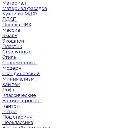
Материал
Материал фасадов
Кухни из МДФ
ЛДСП
Пленка ПВХ
Массив
Эмаль
Экошпон
Пластик
Стеклянные
Стиль
Современные
Модерн
Скандинавский
Минимализм
Хай тек
Лофт
Классические
В стиле прованс
Кантри
Ретро
Под старину
Неоклассика
В английском стиле