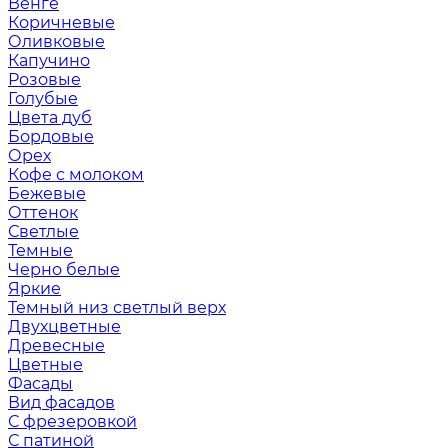
Венге
Коричневые
Оливковые
Капучино
Розовые
Голубые
Цвета дуб
Бордовые
Орех
Кофе с молоком
Бежевые
Оттенок
Светлые
Темные
Черно белые
Яркие
Темный низ светлый верх
Двухцветные
Древесные
Цветные
Фасады
Вид фасадов
С фрезеровкой
С патиной