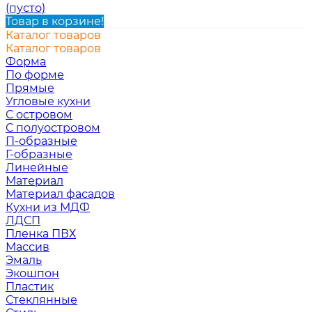
(пусто)
Товар в корзине!
Каталог товаров
Каталог товаров
Форма
По форме
Прямые
Угловые кухни
С островом
С полуостровом
П-образные
Г-образные
Линейные
Материал
Материал фасадов
Кухни из МДФ
ЛДСП
Пленка ПВХ
Массив
Эмаль
Экошпон
Пластик
Стеклянные