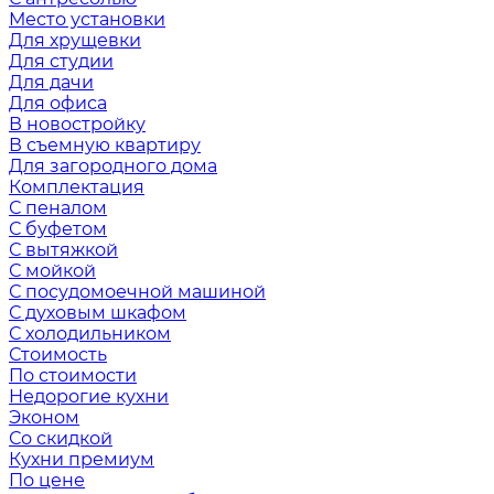
Место установки
Для хрущевки
Для студии
Для дачи
Для офиса
В новостройку
В съемную квартиру
Для загородного дома
Комплектация
С пеналом
С буфетом
С вытяжкой
С мойкой
С посудомоечной машиной
С духовым шкафом
С холодильником
Стоимость
По стоимости
Недорогие кухни
Эконом
Со скидкой
Кухни премиум
По цене