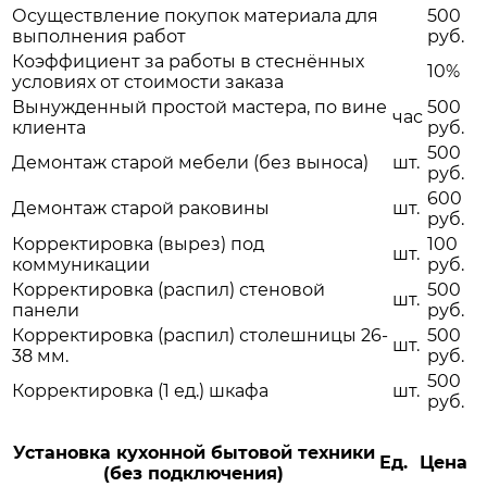
Осуществление покупок материала для
500
выполнения работ
руб.
Коэффициент за работы в стеснённых
10%
условиях от стоимости заказа
Вынужденный простой мастера, по вине
500
час
клиента
руб.
500
Демонтаж старой мебели (без выноса)
шт.
руб.
600
Демонтаж старой раковины
шт.
руб.
Корректировка (вырез) под
100
шт.
коммуникации
руб.
Корректировка (распил) стеновой
500
шт.
панели
руб.
Корректировка (распил) столешницы 26-
500
шт.
38 мм.
руб.
500
Корректировка (1 ед.) шкафа
шт.
руб.
Установка кухонной бытовой техники
Ед.
Цена
(без подключения)