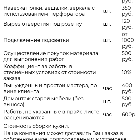
руб.
Навеска полки, вешалки, зеркала с
350
шт.
использованием перфоратора
руб.
120
Вырез отверстия под розетку
шт.
руб.
от
Подключение подсветки
шт.
1000
руб.
Осуществление покупок материала
500
для выполнения работ
руб.
Коэффициент за работы в
стеснённых условиях от стоимости
10%
заказа
Вынужденный простой мастера, по
400
час
вине клиента
руб.
Демонтаж старой мебели (без
500
шт.
выноса)
руб
Работы, не указанные в прайс-листе,
час
600р.
расцениваются
Стоимость сборки кухни.
Наша компания может доставить Ваш заказ в
собранном виде, подготовленным к установке.