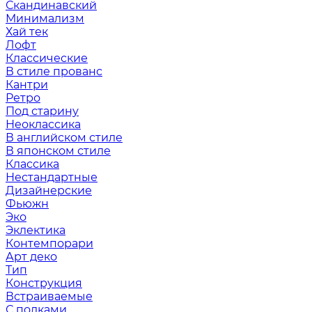
Скандинавский
Минимализм
Хай тек
Лофт
Классические
В стиле прованс
Кантри
Ретро
Под старину
Неоклассика
В английском стиле
В японском стиле
Классика
Нестандартные
Дизайнерские
Фьюжн
Эко
Эклектика
Контемпорари
Арт деко
Тип
Конструкция
Встраиваемые
С полками