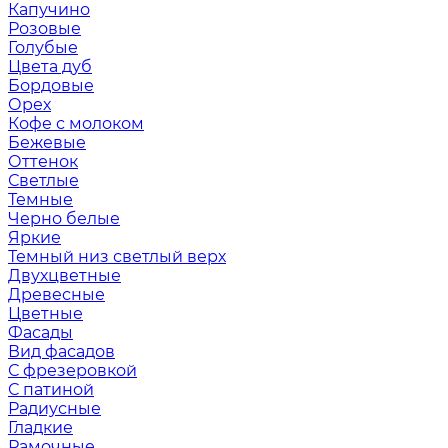
Капучино
Розовые
Голубые
Цвета дуб
Бордовые
Орех
Кофе с молоком
Бежевые
Оттенок
Светлые
Темные
Черно белые
Яркие
Темный низ светлый верх
Двухцветные
Древесные
Цветные
Фасады
Вид фасадов
С фрезеровкой
С патиной
Радиусные
Гладкие
Рамочные