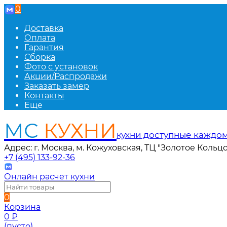
0
Доставка
Оплата
Гарантия
Сборка
Фото с установок
Акции/Распродажи
Заказать замер
Контакты
Еще
МС
КУХНИ
кухни доступные каждо
Адрес: г. Москва, м. Кожуховская, ТЦ "Золотое Кольцо
+7 (495) 133-92-36
Онлайн расчет кухни
0
Корзина
0
₽
(пусто)