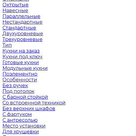
Октрытые
Навесные
Параллельные
Нестандартные
Стандартные
Двухуровневые
Трехуровневые
Тип
Кухни на заказ
Кухни под ключ
Готовые кухни
Модульные кухни
Поэлементно
Особенности
Без ручек
Под потолок
С барной стойкой
Со встроенной техникой
Без верхних шкафов
С фартуком
С антресолью
Место установки
Для хрущевки