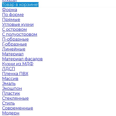
Товар в корзине!
Форма
По форме
Прямые
Угловые кухни
С островом
С полуостровом
П-образные
Г-образные
Линейные
Материал
Материал фасадов
Кухни из МДФ
ЛДСП
Пленка ПВХ
Массив
Эмаль
Экошпон
Пластик
Стеклянные
Стиль
Современные
Модерн