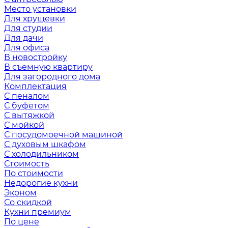
Место установки
Для хрущевки
Для студии
Для дачи
Для офиса
В новостройку
В съемную квартиру
Для загородного дома
Комплектация
С пеналом
С буфетом
С вытяжкой
С мойкой
С посудомоечной машиной
С духовым шкафом
С холодильником
Стоимость
По стоимости
Недорогие кухни
Эконом
Со скидкой
Кухни премиум
По цене