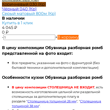
Коричневый 030 (Кр)
Чёрный 040 (Кр)
Серый матовый 800м (Кр)
В наличии
Купить в 1 клик
4 045
₽
0
₽
-
+
В корзину
В цену композиции Обувница разборная ромб
представленной на фото входит:
Все предметы, указанные на фото с фурнитурой (без
бытовой техники и дополнительной комплектации)
Особенности кухни Обувница разборная ромб
В цену композиции СТОЛЕШНИЦА НЕ ВХОДИТ
, есть
возможность изготовления цельной или раздельной
столешницы за дополнительную плату в
разделе "
Столешница толщиной 26 мм
", "
Столешница
толщиной 38 мм
".