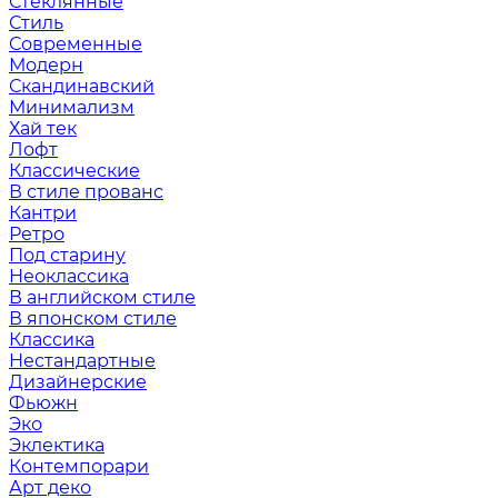
Стеклянные
Стиль
Современные
Модерн
Скандинавский
Минимализм
Хай тек
Лофт
Классические
В стиле прованс
Кантри
Ретро
Под старину
Неоклассика
В английском стиле
В японском стиле
Классика
Нестандартные
Дизайнерские
Фьюжн
Эко
Эклектика
Контемпорари
Арт деко