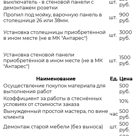
выключатель - в стеновой панели с
шт.
руб.
демонтажем розетки
Пропил под мойку, варочную панель в
900
шт.
столешнице 26 или 38мм.
руб.
Установка столешницы приобретённой
3000
шт.
в ином месте (не в МК "Антарес")
руб.
Установка стеновой панели
1500
приобретённой в ином месте (не в МК
шт.
руб.
"Антарес")
Наименование
Ед.
Цена
Осуществление покупок материала для
500
выполнения работ
руб.
Коэффициент за работы в стеснённых
10%
условиях от стоимости заказа
Вынужденный простой мастера, по вине
500
час
клиента
руб.
500
Демонтаж старой мебели (без выноса)
шт.
руб.