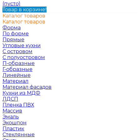
(пусто)
Товар в корзине!
Каталог товаров
Каталог товаров
Форма
По форме
Прямые
Угловые кухни
С островом
С полуостровом
П-образные
Г-образные
Линейные
Материал
Материал фасадов
Кухни из МДФ
ЛДСП
Пленка ПВХ
Массив
Эмаль
Экошпон
Пластик
Стеклянные