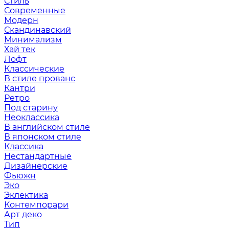
Стиль
Современные
Модерн
Скандинавский
Минимализм
Хай тек
Лофт
Классические
В стиле прованс
Кантри
Ретро
Под старину
Неоклассика
В английском стиле
В японском стиле
Классика
Нестандартные
Дизайнерские
Фьюжн
Эко
Эклектика
Контемпорари
Арт деко
Тип