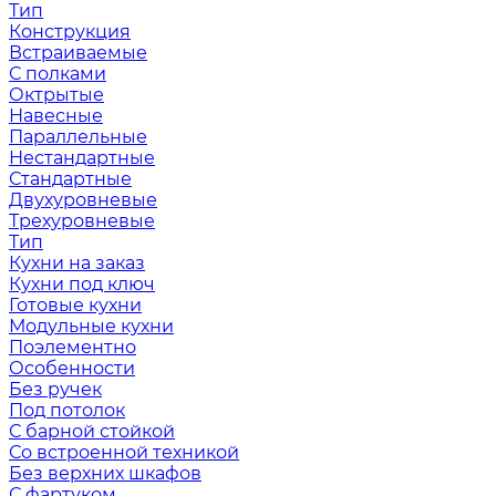
Тип
Конструкция
Встраиваемые
С полками
Октрытые
Навесные
Параллельные
Нестандартные
Стандартные
Двухуровневые
Трехуровневые
Тип
Кухни на заказ
Кухни под ключ
Готовые кухни
Модульные кухни
Поэлементно
Особенности
Без ручек
Под потолок
С барной стойкой
Со встроенной техникой
Без верхних шкафов
С фартуком