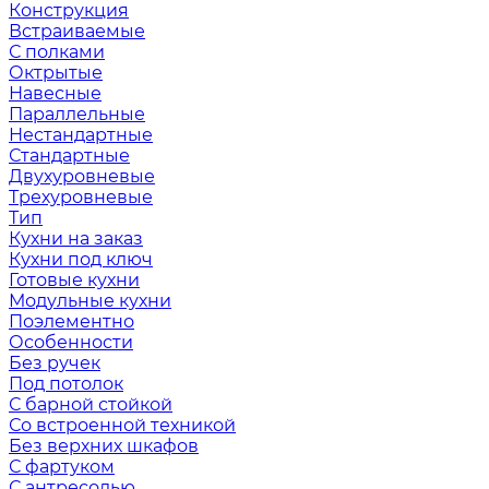
Конструкция
Встраиваемые
С полками
Октрытые
Навесные
Параллельные
Нестандартные
Стандартные
Двухуровневые
Трехуровневые
Тип
Кухни на заказ
Кухни под ключ
Готовые кухни
Модульные кухни
Поэлементно
Особенности
Без ручек
Под потолок
С барной стойкой
Со встроенной техникой
Без верхних шкафов
С фартуком
С антресолью