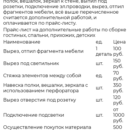
полок, вешалок, зеркал к стене, выпил под
розетки, подключение эл.проводки, вырез, отпил
фрагментов мебели, всё выше перечисленное
считается дополнительной работой, и
оплачивается по прайс-листу.
Прайс-лист на дополнительные работы по сборке
гостиных, спальни, прихожих, детских
Наименование
ед.
Цена
1
100
Вырез, отпил фрагмента мебели
деталь
руб.
150
Вырез под светильник
шт.
руб.
70
Стяжка элементов между собой
ед.
руб.
Навеска полки, вешалки, зеркала с
350
шт.
использованием перфоратора
руб.
120
Вырез отверстия под розетку
шт.
руб.
от
Подключение подсветки
шт.
1000
руб.
Осуществление покупок материала
500