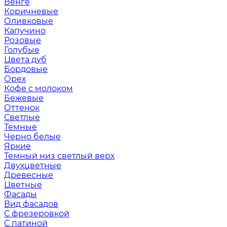
Венге
Коричневые
Оливковые
Капучино
Розовые
Голубые
Цвета дуб
Бордовые
Орех
Кофе с молоком
Бежевые
Оттенок
Светлые
Темные
Черно белые
Яркие
Темный низ светлый верх
Двухцветные
Древесные
Цветные
Фасады
Вид фасадов
С фрезеровкой
С патиной