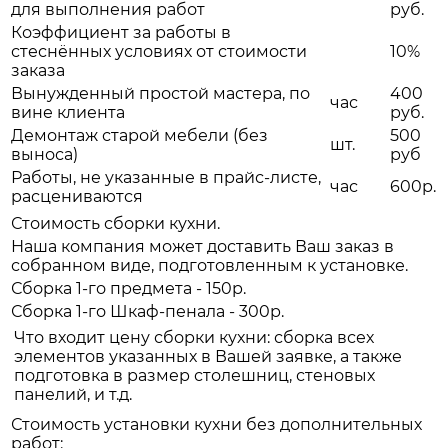
для выполнения работ
руб.
Коэффициент за работы в
стеснённых условиях от стоимости
10%
заказа
Вынужденный простой мастера, по
400
час
вине клиента
руб.
Демонтаж старой мебели (без
500
шт.
выноса)
руб
Работы, не указанные в прайс-листе,
час
600р.
расцениваются
Стоимость сборки кухни.
Наша компания может доставить Ваш заказ в
собранном виде, подготовленным к установке.
Сборка 1-го предмета - 150р.
Сборка 1-го Шкаф-пенала - 300р.
Что входит цену сборки кухни: сборка всех
элементов указанных в Вашей заявке, а также
подготовка в размер столешниц, стеновых
панелий, и т.д.
Стоимость установки кухни без дополнительных
работ: