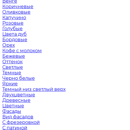
Венге
Коричневые
Оливковые
Капучино
Розовые
Голубые
Цвета дуб
Бордовые
Орех
Кофе с молоком
Бежевые
Оттенок
Светлые
Темные
Черно белые
Яркие
Темный низ светлый верх
Двухцветные
Древесные
Цветные
Фасады
Вид фасадов
С фрезеровкой
С патиной