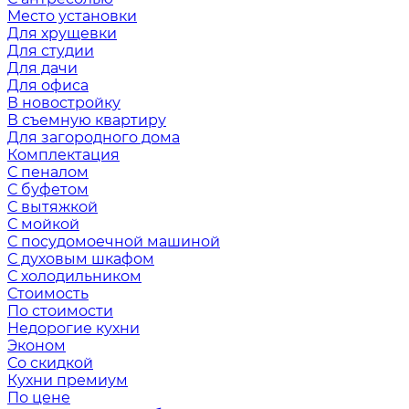
Место установки
Для хрущевки
Для студии
Для дачи
Для офиса
В новостройку
В съемную квартиру
Для загородного дома
Комплектация
С пеналом
С буфетом
С вытяжкой
С мойкой
С посудомоечной машиной
С духовым шкафом
С холодильником
Стоимость
По стоимости
Недорогие кухни
Эконом
Со скидкой
Кухни премиум
По цене