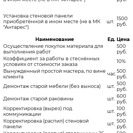
Установка стеновой панели
1500
приобретённой в ином месте (не в МК
шт.
руб.
"Антарес")
Наименование
Ед.
Цена
Осуществление покупок материала для
500
выполнения работ
руб.
Коэффициент за работы в стеснённых
10%
условиях от стоимости заказа
Вынужденный простой мастера, по вине
500
час
клиента
руб.
500
Демонтаж старой мебели (без выноса)
шт.
руб.
600
Демонтаж старой раковины
шт.
руб.
Корректировка (вырез) под
100
шт.
коммуникации
руб.
Корректировка (распил) стеновой
500
шт.
панели
руб.