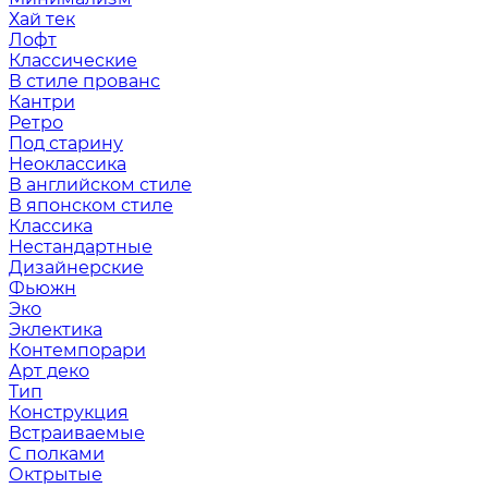
Хай тек
Лофт
Классические
В стиле прованс
Кантри
Ретро
Под старину
Неоклассика
В английском стиле
В японском стиле
Классика
Нестандартные
Дизайнерские
Фьюжн
Эко
Эклектика
Контемпорари
Арт деко
Тип
Конструкция
Встраиваемые
С полками
Октрытые