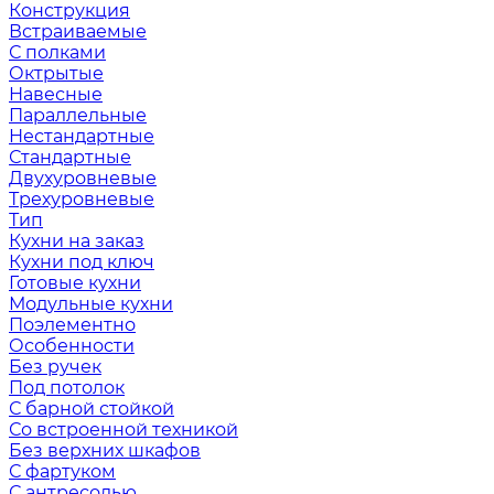
Конструкция
Встраиваемые
С полками
Октрытые
Навесные
Параллельные
Нестандартные
Стандартные
Двухуровневые
Трехуровневые
Тип
Кухни на заказ
Кухни под ключ
Готовые кухни
Модульные кухни
Поэлементно
Особенности
Без ручек
Под потолок
С барной стойкой
Со встроенной техникой
Без верхних шкафов
С фартуком
С антресолью