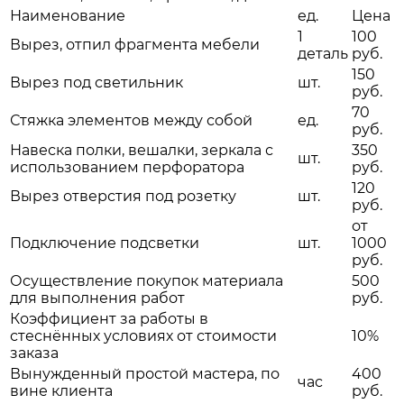
Наименование
ед.
Цена
1
100
Вырез, отпил фрагмента мебели
деталь
руб.
150
Вырез под светильник
шт.
руб.
70
Стяжка элементов между собой
ед.
руб.
Навеска полки, вешалки, зеркала с
350
шт.
использованием перфоратора
руб.
120
Вырез отверстия под розетку
шт.
руб.
от
Подключение подсветки
шт.
1000
руб.
Осуществление покупок материала
500
для выполнения работ
руб.
Коэффициент за работы в
стеснённых условиях от стоимости
10%
заказа
Вынужденный простой мастера, по
400
час
вине клиента
руб.