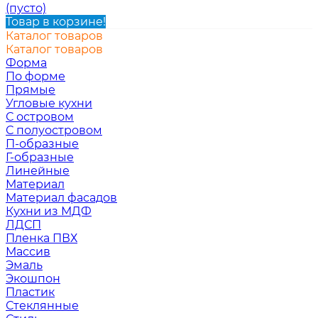
(пусто)
Товар в корзине!
Каталог товаров
Каталог товаров
Форма
По форме
Прямые
Угловые кухни
С островом
С полуостровом
П-образные
Г-образные
Линейные
Материал
Материал фасадов
Кухни из МДФ
ЛДСП
Пленка ПВХ
Массив
Эмаль
Экошпон
Пластик
Стеклянные