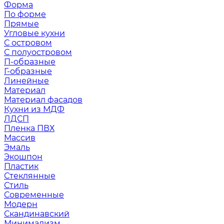
Форма
По форме
Прямые
Угловые кухни
С островом
С полуостровом
П-образные
Г-образные
Линейные
Материал
Материал фасадов
Кухни из МДФ
ЛДСП
Пленка ПВХ
Массив
Эмаль
Экошпон
Пластик
Стеклянные
Стиль
Современные
Модерн
Скандинавский
Минимализм