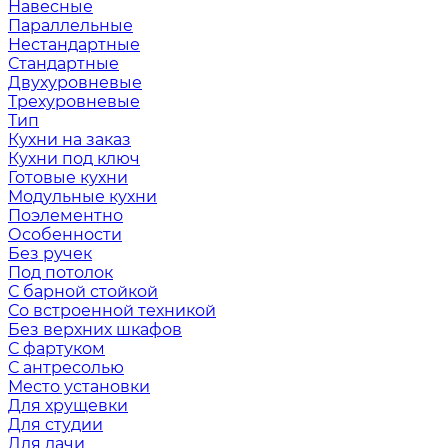
Навесные
Параллельные
Нестандартные
Стандартные
Двухуровневые
Трехуровневые
Тип
Кухни на заказ
Кухни под ключ
Готовые кухни
Модульные кухни
Поэлементно
Особенности
Без ручек
Под потолок
С барной стойкой
Со встроенной техникой
Без верхних шкафов
С фартуком
С антресолью
Место установки
Для хрущевки
Для студии
Для дачи