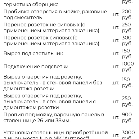
руб.
герметика сборщика
Пробивка отверстия в мойке, раковине
200
шт.
под смеситель
руб.
Перенос розеток не силовых (с
250
шт.
применением материала заказчика)
руб.
Перенос розеток силовых (с
300
шт.
применением материала заказчика)
руб.
150
Вырез под светильник
шт.
руб.
1000
Подключение подсветки
шт.
руб.
Вырез отверстия под розетку,
150
выключатель - в стеновой панели без
шт.
руб.
демонтажа розетки
Вырез отверстия под розетку,
250
выключатель - в стеновой панели с
шт.
руб.
демонтажем розетки
Пропил под мойку, варочную панель в
900
шт.
столешнице 26 или 38мм.
руб.
Установка столешницы приобретённой
3000
шт.
в ином месте (не в МК "Антарес")
руб.