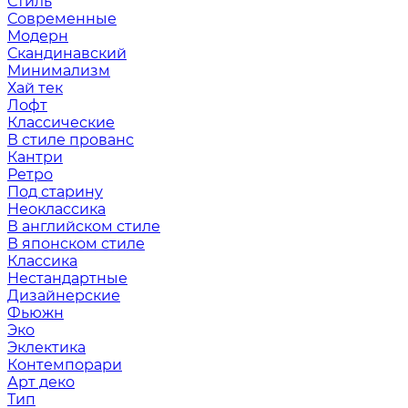
Стиль
Современные
Модерн
Скандинавский
Минимализм
Хай тек
Лофт
Классические
В стиле прованс
Кантри
Ретро
Под старину
Неоклассика
В английском стиле
В японском стиле
Классика
Нестандартные
Дизайнерские
Фьюжн
Эко
Эклектика
Контемпорари
Арт деко
Тип