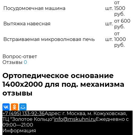
от
Посудомоечная машина
шт.
1500
руб.
от 600
Вытяжка навесная
шт.
руб.
от
Встраиваемая микроволновая печь
шт.
1000
руб.
Вопрос-ответ
Отзывы
0
Ортопедическое основание
1400х2000 для под. механизма
отзывы
+7 (495) 133-92-36
Адрес: г. Москва, м. Кожуховская,
ТЦ "Золотое Кольцо"
info@mskuhni.ru
Ежедневно с
09:00—21:00
Информация