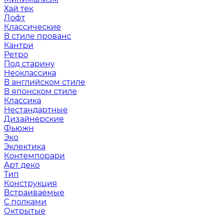
Хай тек
Лофт
Классические
В стиле прованс
Кантри
Ретро
Под старину
Неоклассика
В английском стиле
В японском стиле
Классика
Нестандартные
Дизайнерские
Фьюжн
Эко
Эклектика
Контемпорари
Арт деко
Тип
Конструкция
Встраиваемые
С полками
Октрытые