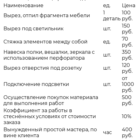
Наименование
ед.
Цена
1
100
Вырез, отпил фрагмента мебели
деталь
руб.
150
Вырез под светильник
шт.
руб.
70
Стяжка элементов между собой
ед.
руб.
Навеска полки, вешалки, зеркала с
350
шт.
использованием перфоратора
руб.
120
Вырез отверстия под розетку
шт.
руб.
от
Подключение подсветки
шт.
1000
руб.
Осуществление покупок материала
500
для выполнения работ
руб.
Коэффициент за работы в
стеснённых условиях от стоимости
10%
заказа
Вынужденный простой мастера, по
400
час
вине клиента
руб.