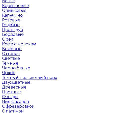
Венге
Коричневые
Оливковые
Капучино
Розовые
Голубые
Цвета дуб
Бордовые
Орех
Кофе с молоком
Бежевые
Оттенок
Светлые
Темные
Черно белые
Яркие
Темный низ светлый верх
Двухцветные
Древесные
Цветные
Фасады
Вид фасадов
С фрезеровкой
С патиной