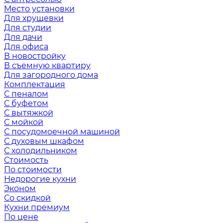
Место установки
Для хрущевки
Для студии
Для дачи
Для офиса
В новостройку
В съемную квартиру
Для загородного дома
Комплектация
С пеналом
С буфетом
С вытяжкой
С мойкой
С посудомоечной машиной
С духовым шкафом
С холодильником
Стоимость
По стоимости
Недорогие кухни
Эконом
Со скидкой
Кухни премиум
По цене