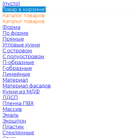
(пусто)
Товар в корзине!
Каталог товаров
Каталог товаров
Форма
По форме
Прямые
Угловые кухни
С островом
С полуостровом
П-образные
Г-образные
Линейные
Материал
Материал фасадов
Кухни из МДФ
ЛДСП
Пленка ПВХ
Массив
Эмаль
Экошпон
Пластик
Стеклянные