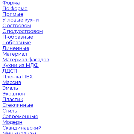
Форма
По форме
Прямые
Угловые кухни
С островом
С полуостровом
П-образные
Г-образные
Линейные
Материал
Материал фасадов
Кухни из МДФ
ЛДСП
Пленка ПВХ
Массив
Эмаль
Экошпон
Пластик
Стеклянные
Стиль
Современные
Модерн
Скандинавский
Минимализм