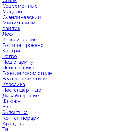
Стиль
Современные
Модерн
Скандинавский
Минимализм
Хай тек
Лофт
Классические
В стиле прованс
Кантри
Ретро
Под старину
Неоклассика
В английском стиле
В японском стиле
Классика
Нестандартные
Дизайнерские
Фьюжн
Эко
Эклектика
Контемпорари
Арт деко
Тип