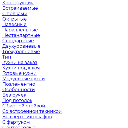
Конструкция
Встраиваемые
С полками
Октрытые
Навесные
Параллельные
Нестандартные
Стандартные
Двухуровневые
Трехуровневые
Тип
Кухни на заказ
Кухни под ключ
Готовые кухни
Модульные кухни
Поэлементно
Особенности
Без ручек
Под потолок
С барной стойкой
Со встроенной техникой
Без верхних шкафов
С фартуком
С антресолью