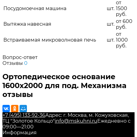
от
Посудомоечная машина
шт.
1500
руб.
от 600
Вытяжка навесная
шт.
руб.
от
Встраиваемая микроволновая печь
шт.
1000
руб.
Вопрос-ответ
Отзывы
0
Ортопедическое основание
1600х2000 для под. Механизма
отзывы
+7 (495) 133-92-36
Адрес: г. Москва, м. Кожуховская,
ТЦ "Золотое Кольцо"
info@mskuhni.ru
Ежедневно с
09:00—21:00
Информация