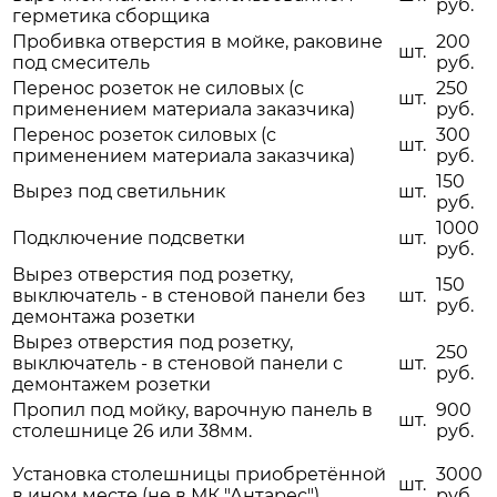
руб.
герметика сборщика
Пробивка отверстия в мойке, раковине
200
шт.
под смеситель
руб.
Перенос розеток не силовых (с
250
шт.
применением материала заказчика)
руб.
Перенос розеток силовых (с
300
шт.
применением материала заказчика)
руб.
150
Вырез под светильник
шт.
руб.
1000
Подключение подсветки
шт.
руб.
Вырез отверстия под розетку,
150
выключатель - в стеновой панели без
шт.
руб.
демонтажа розетки
Вырез отверстия под розетку,
250
выключатель - в стеновой панели с
шт.
руб.
демонтажем розетки
Пропил под мойку, варочную панель в
900
шт.
столешнице 26 или 38мм.
руб.
Установка столешницы приобретённой
3000
шт.
в ином месте (не в МК "Антарес")
руб.