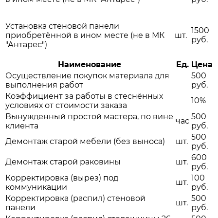
Установка стеновой панели
1500
приобретённой в ином месте (не в МК
шт.
руб.
"Антарес")
Наименование
Ед.
Цена
Осуществление покупок материала для
500
выполнения работ
руб.
Коэффициент за работы в стеснённых
10%
условиях от стоимости заказа
Вынужденный простой мастера, по вине
500
час
клиента
руб.
500
Демонтаж старой мебели (без выноса)
шт.
руб.
600
Демонтаж старой раковины
шт.
руб.
Корректировка (вырез) под
100
шт.
коммуникации
руб.
Корректировка (распил) стеновой
500
шт.
панели
руб.